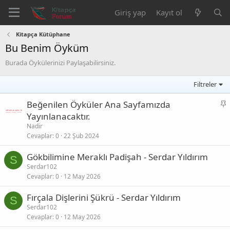
Giriş yap
Kayıt ol
Kitapça Kütüphane
Bu Benim Öyküm
Burada Öykülerinizi Paylaşabilirsiniz.
Filtreler
S
Beğenilen Öyküler Ana Sayfamızda
a
Yayınlanacaktır.
b
Nadir
i
Cevaplar
0
22 Şub 2024
t
Gökbilimine Meraklı Padişah - Serdar Yıldırım
S
Serdar102
Cevaplar
0
12 May 2026
Fırçala Dişlerini Şükrü - Serdar Yıldırım
S
Serdar102
Cevaplar
0
12 May 2026