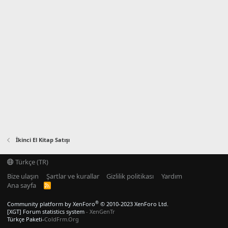
İkinci El Kitap Satışı
Türkçe (TR)
Bize ulaşın
Şartlar ve kurallar
Gizlilik politikası
Yardım
Ana sayfa
R
S
S
®
Community platform by XenForo
© 2010-2023 XenForo Ltd.
[XGT] Forum statistics system
- XenGenTr
Türkçe Paketi-
ColdFrm.Org