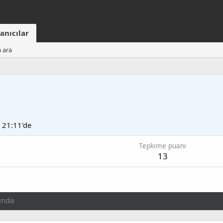
anıcılar
a ara
t 21:11'de
Tepkime puanı
13
ında