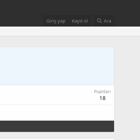
Giriş yap
Kayıt ol
Ara
Puanları
18