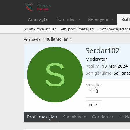
Ana sayfa
Forumlar
Neler yeni
Kull
Şu anki ziyaretçiler
Yeni profil mesajları
Profil mesajlarınd
Ana sayfa
Kullanıcılar
Serdar102
S
Moderator
Katılım
18 Mar 2024
Son görülme
Salı saa
Mesajlar
110
Bul
Profil mesajları
Son aktivite
Gönderiler
Hakk