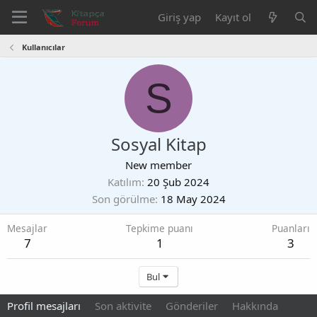
Giriş yap
Kayıt ol
Kullanıcılar
S
Sosyal Kitap
New member
Katılım
20 Şub 2024
Son görülme
18 May 2024
Mesajlar
Tepkime puanı
Puanları
7
1
3
Bul
Profil mesajları
Son aktivite
Gönderiler
Hakkında