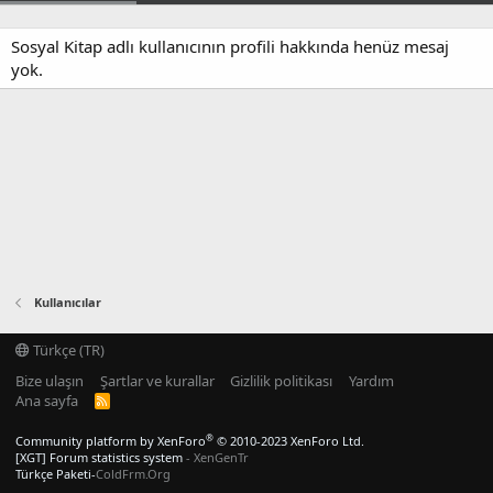
Sosyal Kitap adlı kullanıcının profili hakkında henüz mesaj
yok.
Kullanıcılar
Türkçe (TR)
Bize ulaşın
Şartlar ve kurallar
Gizlilik politikası
Yardım
Ana sayfa
R
S
S
®
Community platform by XenForo
© 2010-2023 XenForo Ltd.
[XGT] Forum statistics system
- XenGenTr
Türkçe Paketi-
ColdFrm.Org