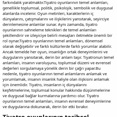
farkındalık yaratmaktır.Tiyatro oyunlarının temel anlamları,
genellikle toplumsal, politik, psikolojik, sembolik ve duygusal
alanlarda incelenir. Oyun metinleri, karakterlerin iç
dünyalarını, çatışmalarını ve ilişkilerini yansıtarak, seyirciye
derinlemesine anlamlar sunar. Aynı zamanda, tiyatro
oyunlarının sahneleme teknikleri de temel anlamları
şekillendirir ve izleyiciye belirli mesajları iletmekte önemli bir
rol oynar.Tiyatro oyunlarının temel anlamları, dönemsel
olarak değişebilir ve farklı kültürlerde farklı yorumlar alabilir.
Ancak temelde her oyun, insanlığın ortak deneyimlerini ve
duygularını yansıtarak, derin bir anlam taşır. Tiyatronun temel
anlamları, insanın varoluşunu, toplumsal düzeni ve evrensel
değerleri sorgulamaya yönelik derin bir çağrı yapar.Bu
nedenle, tiyatro oyunlarının temel anlamlarını anlamak ve
yorumlamak, insanın insanlık haliyle olan ilişkisini anlamak
için önemlidir. Tiyatro, insanların iç dünyalarını
keşfetmelerine, toplumsal konular hakkında düşünmelerine
ve duygusal bağlar kurmalarına yardımcı olur. Tiyatro
oyunlarının temel anlamları, insanın evrensel deneyimlerine
ve duygularına dokunarak, derin bir etki bırakır.
Tiyatro oyunlarının tarihsel