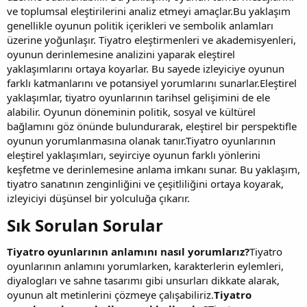
ve toplumsal eleştirilerini analiz etmeyi amaçlar.Bu yaklaşım
genellikle oyunun politik içerikleri ve sembolik anlamları
üzerine yoğunlaşır. Tiyatro eleştirmenleri ve akademisyenleri,
oyunun derinlemesine analizini yaparak eleştirel
yaklaşımlarını ortaya koyarlar. Bu sayede izleyiciye oyunun
farklı katmanlarını ve potansiyel yorumlarını sunarlar.Eleştirel
yaklaşımlar, tiyatro oyunlarının tarihsel gelişimini de ele
alabilir. Oyunun döneminin politik, sosyal ve kültürel
bağlamını göz önünde bulundurarak, eleştirel bir perspektifle
oyunun yorumlanmasına olanak tanır.Tiyatro oyunlarının
eleştirel yaklaşımları, seyirciye oyunun farklı yönlerini
keşfetme ve derinlemesine anlama imkanı sunar. Bu yaklaşım,
tiyatro sanatının zenginliğini ve çeşitliliğini ortaya koyarak,
izleyiciyi düşünsel bir yolculuğa çıkarır.
Sık Sorulan Sorular​
Tiyatro oyunlarının anlamını nasıl yorumlarız?
Tiyatro
oyunlarının anlamını yorumlarken, karakterlerin eylemleri,
diyalogları ve sahne tasarımı gibi unsurları dikkate alarak,
oyunun alt metinlerini çözmeye çalışabiliriz.
Tiyatro