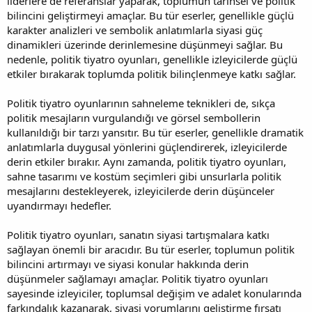
liderlere de referanslar yaparak, toplumun tarihsel ve politik
bilincini geliştirmeyi amaçlar. Bu tür eserler, genellikle güçlü
karakter analizleri ve sembolik anlatımlarla siyasi güç
dinamikleri üzerinde derinlemesine düşünmeyi sağlar. Bu
nedenle, politik tiyatro oyunları, genellikle izleyicilerde güçlü
etkiler bırakarak toplumda politik bilinçlenmeye katkı sağlar.
Politik tiyatro oyunlarının sahneleme teknikleri de, sıkça
politik mesajların vurgulandığı ve görsel sembollerin
kullanıldığı bir tarzı yansıtır. Bu tür eserler, genellikle dramatik
anlatımlarla duygusal yönlerini güçlendirerek, izleyicilerde
derin etkiler bırakır. Aynı zamanda, politik tiyatro oyunları,
sahne tasarımı ve kostüm seçimleri gibi unsurlarla politik
mesajlarını destekleyerek, izleyicilerde derin düşünceler
uyandırmayı hedefler.
Politik tiyatro oyunları, sanatın siyasi tartışmalara katkı
sağlayan önemli bir aracıdır. Bu tür eserler, toplumun politik
bilincini artırmayı ve siyasi konular hakkında derin
düşünmeler sağlamayı amaçlar. Politik tiyatro oyunları
sayesinde izleyiciler, toplumsal değişim ve adalet konularında
farkındalık kazanarak, siyasi yorumlarını geliştirme fırsatı