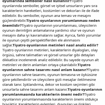
oyunlarında semboller nasıl kullanılır?
Tiyatro
oyunlarında semboller, görsel ve işitsel unsurların yanı sıra
karakterlerin hareketleri, kostümleri ve dekorları ile de ifade
edilebilir. Bu semboller, oyunun ana teması ve mesajını
güçlendirebilir.
Tiyatro oyunlarının yorumlanması neden
önemlidir?
Tiyatro oyunlarının yorumlanması, izleyicilerin
oyunun derinliğini anlamalarına yardımcı olur ve oyunun
mesajını daha iyi kavramalarını sağlar. Ayrıca, farklı yorumlar
ile oyunun çeşitli perspektiflerden ele alınmasını
sağlar.
Tiyatro oyunlarının metinleri nasıl analiz edilir?
Tiyatro oyunlarının metinleri, karakterlerin diyalogları, olay
örgüsü, sahne talimatları ve görsel unsurlar gibi detayları
dikkatlice incelenerek analiz edilebilir. Bu sayede oyunun alt
metinleri ve derin anlamları ortaya çıkarılabilir.
Tiyatro
oyunlarının sahne tasarımı nasıl anlam kazanır?
Tiyatro
oyunlarının sahne tasarımı, oyunun temasına ve öyküsüne
göre şekillendirilir ve izleyicilere gizli mesajlar iletilmesine
olanak tanır. Işıklandırma, dekor ve kostüm seçimleri gibi
unsurlarla sahne tasarımı anlam kazanır.
Tiyatro oyunlarının
yorumlanmasında karakterlerin önemi nedir?
Tiyatro
oyunlarının yorumlanmasında karakterlerin önemi oldukça
büyüktür. Karakterlerin eylemleri, duyguları ve ilişkileri,