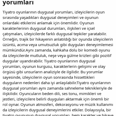
yorumları​
Tiyatro oyunlarının duygusal yorumları, izleyicilerin oyun
sırasında yaşadıkları duygusal deneyimleri ve oyunun
onlardaki etkilerini anlamak için önemlidir. Oyunun
karakterlerinin duygusal durumları, ilişkileri ve içsel
çatışmaları, izleyicilerde farklı duygusal tepkiler yaratabilir.
Örneğin, trajik bir hikayenin anlatıldığı bir oyunda izleyicilerin
üzüntü, acıma veya umutsuzluk gibi duyguları deneyimlemesi
mümkündür.Aynı zamanda, kahkaha dolu bir komedi oyunu
da izleyicilerde mutluluk, neşe veya gülme krizleri gibi pozitif
duygular uyandırabilir. Tiyatro oyunlarının duygusal
yorumları, oyunun kurgusu, karakterlerin gelişimi ve olay
örgüsü gibi unsurların analiziyle de ilgilidir. Bu yorumlar
sayesinde, izleyicilerin oyun sonrasında hissettikleri
duyguların nedenleri daha iyi anlaşılabilir.Tiyatro oyunlarının
duygusal yorumları aynı zamanda sahneleme teknikleriyle de
ilişkilidir. Oyuncuların beden dili, ses tonu, mimikleri ve
jestleri, izleyicilere belirli duyguları aktarmak için önemli bir
rol oynar. Oyunun atmosferi, dekorasyonu ve müzik kullanımı
da izleyicilerin duygusal deneyimlerini etkiler. Dolayısıyla, bir
tiyatro oyununun duygusal yorumları, hem karakter ve hikaye