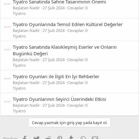
Tiyatro Sanatında Sahne Tasarımının Önemi
Başlatan Nadir
27 Şub 2024
Cevaplar: 0
Tiyatro
Tiyatro Oyunlarında Temsil Edilen Kültürel Değerler
Başlatan Nadir
27 Şub 2024
Cevaplar: 0
Tiyatro
Tiyatro Sanatında Klasikleşmiş Eserler ve Onların
Bugünkü Değeri
Başlatan Nadir
27 Şub 2024
Cevaplar: 0
Tiyatro
Tiyatro Oyunları ile İlgili En İyi Rehberler
Başlatan Nadir
27 Şub 2024
Cevaplar: 0
Tiyatro
Tiyatro Oyunlarının Seyirci Üzerindeki Etkisi
Başlatan Nadir
27 Şub 2024
Cevaplar: 0
Tiyatro
Cevap yazmak için giriş yap yada kayıt ol.
Facebook
Twitter
Reddit
Pinterest
Tumblr
WhatsApp
E-posta
Paylaş: