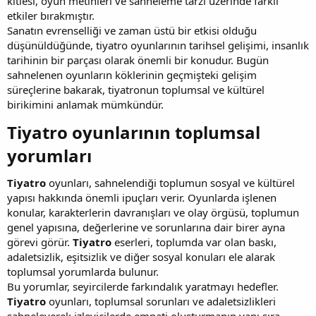
kitlesi, oyun metinleri ve sahneleme tarzı üzerinde farklı
etkiler bırakmıştır.
Sanatın evrenselliği ve zaman üstü bir etkisi olduğu
düşünüldüğünde, tiyatro oyunlarının tarihsel gelişimi, insanlık
tarihinin bir parçası olarak önemli bir konudur. Bugün
sahnelenen oyunların köklerinin geçmişteki gelişim
süreçlerine bakarak, tiyatronun toplumsal ve kültürel
birikimini anlamak mümkündür.
Tiyatro oyunlarının toplumsal
yorumları​
Tiyatro
oyunları, sahnelendiği toplumun sosyal ve kültürel
yapısı hakkında önemli ipuçları verir. Oyunlarda işlenen
konular, karakterlerin davranışları ve olay örgüsü, toplumun
genel yapısına, değerlerine ve sorunlarına dair birer ayna
görevi görür.
Tiyatro
eserleri, toplumda var olan baskı,
adaletsizlik, eşitsizlik ve diğer sosyal konuları ele alarak
toplumsal yorumlarda bulunur.
Bu yorumlar, seyircilerde farkındalık yaratmayı hedefler.
Tiyatro
oyunları, toplumsal sorunları ve adaletsizlikleri
sahneleyerek izleyicilerde empati oluşturmanın yanı sıra,