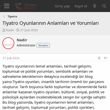
Giriş yap
Kayıt ol
Tiyatro
Tiyatro Oyunlarının Anlamları ve Yorumları
K
B
Nadir
27 Şub 2024
o
a
n
ş
Nadir
b
l
Administrator
Yönetici
u
a
y
n
u
g
27 Şub 2024
#1
b
ı
a
ç
Tiyatro oyunlarının temel anlamları, tarihsel gelişimi,
ş
t
toplumsal ve politik yorumları, sembolik anlamları ve
l
a
sahneleme tekniklerinin detaylıca incelendiği bir blog
a
r
yazısı.Tiyatro oyunları, insanlık tarihinin önemli bir parçasını
t
i
oluşturur. Tarih boyunca farklı toplumlar ve dönemlerde farklı
a
h
anlamlar kazanan tiyatro oyunları, kültürel, sosyal, politik ve
n
i
psikolojik açılardan incelenebilecek zengin bir içeriğe sahiptir.
Bu blog yazısında, tiyatro oyunlarının temel anlamları,
tarihsel gelişimi, toplumsal yorumları, politik içerikleri,