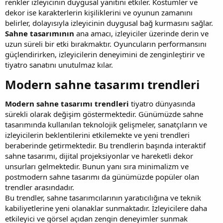
renkler izleyicinin duygusal yanıtını etkiler. Kostümler ve
dekor ise karakterlerin kişiliklerini ve oyunun zamanını
belirler, dolayısıyla izleyicinin duygusal bağ kurmasını sağlar.
Sahne tasarımının
ana amacı, izleyiciler üzerinde derin ve
uzun süreli bir etki bırakmaktır. Oyuncuların performansını
güçlendirirken, izleyicilerin deneyimini de zenginleştirir ve
tiyatro sanatını unutulmaz kılar.
Modern sahne tasarımı trendleri​
Modern sahne tasarımı trendleri
tiyatro dünyasında
sürekli olarak değişim göstermektedir. Günümüzde sahne
tasarımında kullanılan teknolojik gelişmeler, sanatçıların ve
izleyicilerin beklentilerini etkilemekte ve yeni trendleri
beraberinde getirmektedir. Bu trendlerin başında interaktif
sahne tasarımı, dijital projeksiyonlar ve hareketli dekor
unsurları gelmektedir. Bunun yanı sıra minimalizm ve
postmodern sahne tasarımı da günümüzde popüler olan
trendler arasındadır.
Bu trendler, sahne tasarımcılarının yaratıcılığına ve teknik
kabiliyetlerine yeni olanaklar sunmaktadır. İzleyicilere daha
etkileyici ve görsel açıdan zengin deneyimler sunmak