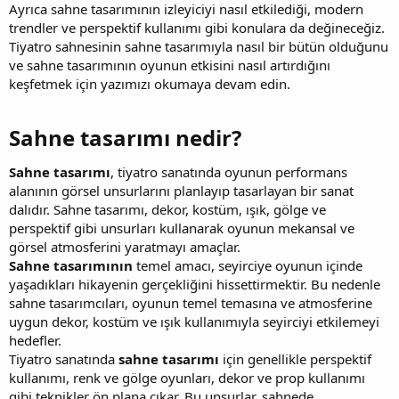
Ayrıca sahne tasarımının izleyiciyi nasıl etkilediği, modern
trendler ve perspektif kullanımı gibi konulara da değineceğiz.
Tiyatro sahnesinin sahne tasarımıyla nasıl bir bütün olduğunu
ve sahne tasarımının oyunun etkisini nasıl artırdığını
keşfetmek için yazımızı okumaya devam edin.
Sahne tasarımı nedir?​
Sahne tasarımı
, tiyatro sanatında oyunun performans
alanının görsel unsurlarını planlayıp tasarlayan bir sanat
dalıdır. Sahne tasarımı, dekor, kostüm, ışık, gölge ve
perspektif gibi unsurları kullanarak oyunun mekansal ve
görsel atmosferini yaratmayı amaçlar.
Sahne tasarımının
temel amacı, seyirciye oyunun içinde
yaşadıkları hikayenin gerçekliğini hissettirmektir. Bu nedenle
sahne tasarımcıları, oyunun temel temasına ve atmosferine
uygun dekor, kostüm ve ışık kullanımıyla seyirciyi etkilemeyi
hedefler.
Tiyatro sanatında
sahne tasarımı
için genellikle perspektif
kullanımı, renk ve gölge oyunları, dekor ve prop kullanımı
gibi teknikler ön plana çıkar. Bu unsurlar, sahnede