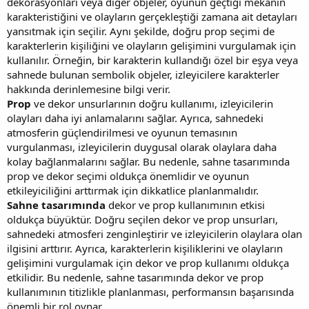
dekorasyonları veya diğer objeler, oyunun geçtiği mekanın
karakteristiğini ve olayların gerçekleştiği zamana ait detayları
yansıtmak için seçilir. Aynı şekilde, doğru prop seçimi de
karakterlerin kişiliğini ve olayların gelişimini vurgulamak için
kullanılır. Örneğin, bir karakterin kullandığı özel bir eşya veya
sahnede bulunan sembolik objeler, izleyicilere karakterler
hakkında derinlemesine bilgi verir.
Prop
ve dekor unsurlarının doğru kullanımı, izleyicilerin
olayları daha iyi anlamalarını sağlar. Ayrıca, sahnedeki
atmosferin güçlendirilmesi ve oyunun temasının
vurgulanması, izleyicilerin duygusal olarak olaylara daha
kolay bağlanmalarını sağlar. Bu nedenle, sahne tasarımında
prop ve dekor seçimi oldukça önemlidir ve oyunun
etkileyiciliğini arttırmak için dikkatlice planlanmalıdır.
Sahne tasarımında
dekor ve prop kullanımının etkisi
oldukça büyüktür. Doğru seçilen dekor ve prop unsurları,
sahnedeki atmosferi zenginleştirir ve izleyicilerin olaylara olan
ilgisini arttırır. Ayrıca, karakterlerin kişiliklerini ve olayların
gelişimini vurgulamak için dekor ve prop kullanımı oldukça
etkilidir. Bu nedenle, sahne tasarımında dekor ve prop
kullanımının titizlikle planlanması, performansın başarısında
önemli bir rol oynar.