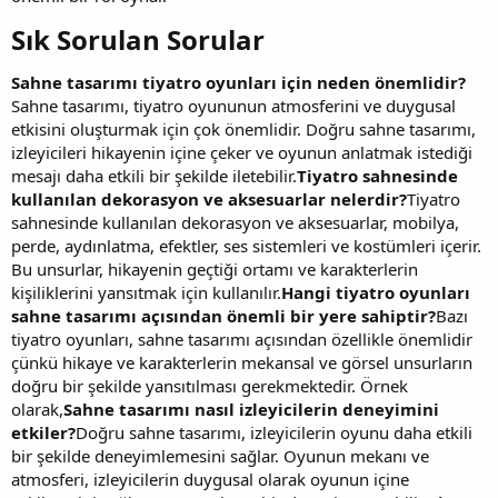
Sık Sorulan Sorular​
Sahne tasarımı tiyatro oyunları için neden önemlidir?
Sahne tasarımı, tiyatro oyununun atmosferini ve duygusal
etkisini oluşturmak için çok önemlidir. Doğru sahne tasarımı,
izleyicileri hikayenin içine çeker ve oyunun anlatmak istediği
mesajı daha etkili bir şekilde iletebilir.
Tiyatro sahnesinde
kullanılan dekorasyon ve aksesuarlar nelerdir?
Tiyatro
sahnesinde kullanılan dekorasyon ve aksesuarlar, mobilya,
perde, aydınlatma, efektler, ses sistemleri ve kostümleri içerir.
Bu unsurlar, hikayenin geçtiği ortamı ve karakterlerin
kişiliklerini yansıtmak için kullanılır.
Hangi tiyatro oyunları
sahne tasarımı açısından önemli bir yere sahiptir?
Bazı
tiyatro oyunları, sahne tasarımı açısından özellikle önemlidir
çünkü hikaye ve karakterlerin mekansal ve görsel unsurların
doğru bir şekilde yansıtılması gerekmektedir. Örnek
olarak,
Sahne tasarımı nasıl izleyicilerin deneyimini
etkiler?
Doğru sahne tasarımı, izleyicilerin oyunu daha etkili
bir şekilde deneyimlemesini sağlar. Oyunun mekanı ve
atmosferi, izleyicilerin duygusal olarak oyunun içine