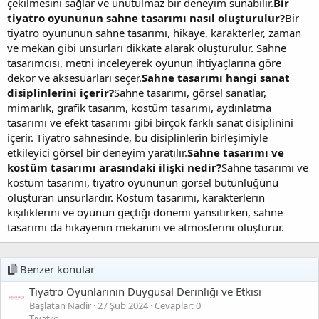
çekilmesini sağlar ve unutulmaz bir deneyim sunabilir.
Bir
tiyatro oyununun sahne tasarımı nasıl oluşturulur?
Bir
tiyatro oyununun sahne tasarımı, hikaye, karakterler, zaman
ve mekan gibi unsurları dikkate alarak oluşturulur. Sahne
tasarımcısı, metni inceleyerek oyunun ihtiyaçlarına göre
dekor ve aksesuarları seçer.
Sahne tasarımı hangi sanat
disiplinlerini içerir?
Sahne tasarımı, görsel sanatlar,
mimarlık, grafik tasarım, kostüm tasarımı, aydınlatma
tasarımı ve efekt tasarımı gibi birçok farklı sanat disiplinini
içerir. Tiyatro sahnesinde, bu disiplinlerin birleşimiyle
etkileyici görsel bir deneyim yaratılır.
Sahne tasarımı ve
kostüm tasarımı arasındaki ilişki nedir?
Sahne tasarımı ve
kostüm tasarımı, tiyatro oyununun görsel bütünlüğünü
oluşturan unsurlardır. Kostüm tasarımı, karakterlerin
kişiliklerini ve oyunun geçtiği dönemi yansıtırken, sahne
tasarımı da hikayenin mekanını ve atmosferini oluşturur.
Benzer konular
Tiyatro Oyunlarının Duygusal Derinliği ve Etkisi
Başlatan Nadir
27 Şub 2024
Cevaplar: 0
Tiyatro