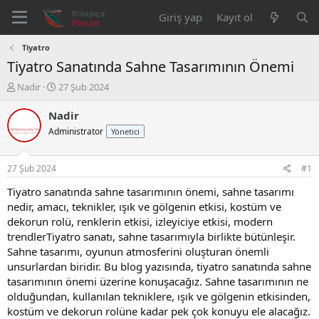
Giriş yap
Kayıt ol
Tiyatro
Tiyatro Sanatında Sahne Tasarımının Önemi
K
B
Nadir
27 Şub 2024
o
a
n
ş
Nadir
b
l
Administrator
Yönetici
u
a
y
n
u
g
27 Şub 2024
#1
b
ı
a
ç
Tiyatro sanatında sahne tasarımının önemi, sahne tasarımı
ş
t
nedir, amacı, teknikler, ışık ve gölgenin etkisi, kostüm ve
l
a
dekorun rolü, renklerin etkisi, izleyiciye etkisi, modern
a
r
trendlerTiyatro sanatı, sahne tasarımıyla birlikte bütünleşir.
t
i
Sahne tasarımı, oyunun atmosferini oluşturan önemli
a
h
unsurlardan biridir. Bu blog yazısında, tiyatro sanatında sahne
n
i
tasarımının önemi üzerine konuşacağız. Sahne tasarımının ne
olduğundan, kullanılan tekniklere, ışık ve gölgenin etkisinden,
kostüm ve dekorun rolüne kadar pek çok konuyu ele alacağız.