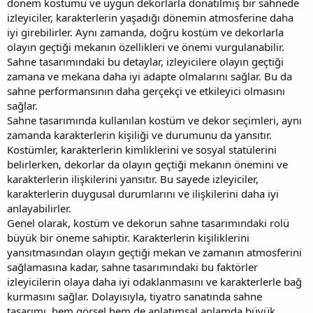
dönem kostümü ve uygun dekorlarla donatılmış bir sahnede
izleyiciler, karakterlerin yaşadığı dönemin atmosferine daha
iyi girebilirler. Aynı zamanda, doğru kostüm ve dekorlarla
olayın geçtiği mekanın özellikleri ve önemi vurgulanabilir.
Sahne tasarımındaki bu detaylar, izleyicilere olayın geçtiği
zamana ve mekana daha iyi adapte olmalarını sağlar. Bu da
sahne performansının daha gerçekçi ve etkileyici olmasını
sağlar.
Sahne tasarımında kullanılan kostüm ve dekor seçimleri, aynı
zamanda karakterlerin kişiliği ve durumunu da yansıtır.
Kostümler, karakterlerin kimliklerini ve sosyal statülerini
belirlerken, dekorlar da olayın geçtiği mekanın önemini ve
karakterlerin ilişkilerini yansıtır. Bu sayede izleyiciler,
karakterlerin duygusal durumlarını ve ilişkilerini daha iyi
anlayabilirler.
Genel olarak, kostüm ve dekorun sahne tasarımındaki rolü
büyük bir öneme sahiptir. Karakterlerin kişiliklerini
yansıtmasından olayın geçtiği mekan ve zamanın atmosferini
sağlamasına kadar, sahne tasarımındaki bu faktörler
izleyicilerin olaya daha iyi odaklanmasını ve karakterlerle bağ
kurmasını sağlar. Dolayısıyla, tiyatro sanatında sahne
tasarımı, hem görsel hem de anlatımsal anlamda büyük