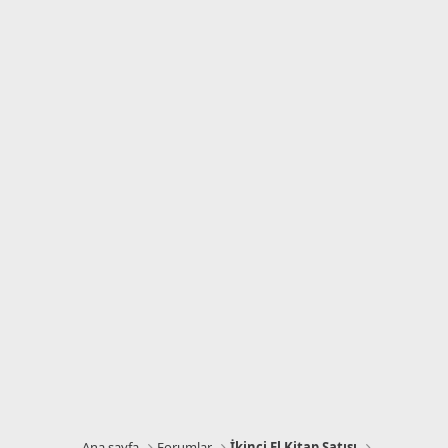
Ana sayfa
Forumlar
İkinci El Kitap Satışı