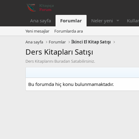
Ana sayfa
Forumlar
Neler yeni
Kullan
Yeni mesajlar
Forumlarda ara
Ana sayfa
Forumlar
İkinci El Kitap Satışı
Ders Kitapları Satışı
Ders Kitaplarını Buradan Satabilirsiniz.
Bu forumda hiç konu bulunmamaktadır.