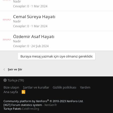
Nadir
Cevaplar
0
1 Mar 2024
Cemal Süreya Hayatı
Nadir
Cevaplar
0
1 Mar 2024
Özdemir Asaf Hayatı
Nadir
Cevaplar
0
24 Şub 2024
Buraya mesaj yazmak için üye olmanız gereklidir.
Şair ve Şiir
Türkçe (TR)
Bize ulaşın
Şartlar ve kurallar
Gizlilik politikası
Yardım
Ana sayfa
R
S
S
®
Community platform by XenForo
© 2010-2023 XenForo Ltd.
[XGT] Forum statistics system
- XenGenTr
Türkçe Paketi-
ColdFrm.Org