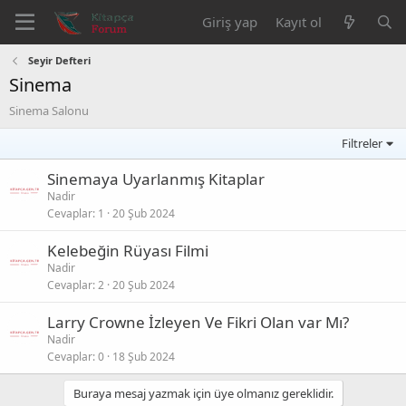
Giriş yap
Kayıt ol
Seyir Defteri
Sinema
Sinema Salonu
Filtreler
Sinemaya Uyarlanmış Kitaplar
Nadir
Cevaplar
1
20 Şub 2024
Kelebeğin Rüyası Filmi
Nadir
Cevaplar
2
20 Şub 2024
Larry Crowne İzleyen Ve Fikri Olan var Mı?
Nadir
Cevaplar
0
18 Şub 2024
Buraya mesaj yazmak için üye olmanız gereklidir.