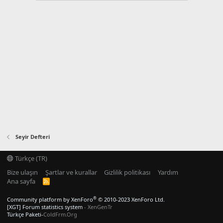
Seyir Defteri
Türkçe (TR)
Bize ulaşın
Şartlar ve kurallar
Gizlilik politikası
Yardım
Ana sayfa
R
S
S
®
Community platform by XenForo
© 2010-2023 XenForo Ltd.
[XGT] Forum statistics system
- XenGenTr
Türkçe Paketi-
ColdFrm.Org