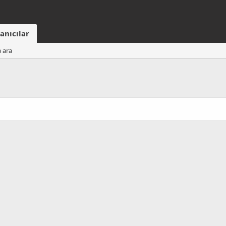
anıcılar
a ara