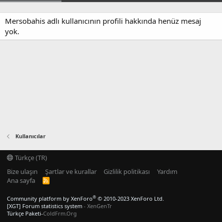
Mersobahis adlı kullanıcının profili hakkında henüz mesaj
yok.
Kullanıcılar
Türkçe (TR)
Bize ulaşın
Şartlar ve kurallar
Gizlilik politikası
Yardım
Ana sayfa
R
S
S
®
Community platform by XenForo
© 2010-2023 XenForo Ltd.
[XGT] Forum statistics system
- XenGenTr
Türkçe Paketi-
ColdFrm.Org