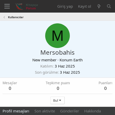
Giriş yap
Kayıt ol
Kullanıcılar
M
Mersobahis
New member
·
Konum
Earth
Katılım
3 Haz 2025
Son görülme
3 Haz 2025
Mesajlar
Tepkime puanı
Puanları
0
0
0
Bul
Profil mesajları
Son aktivite
Gönderiler
Hakkında