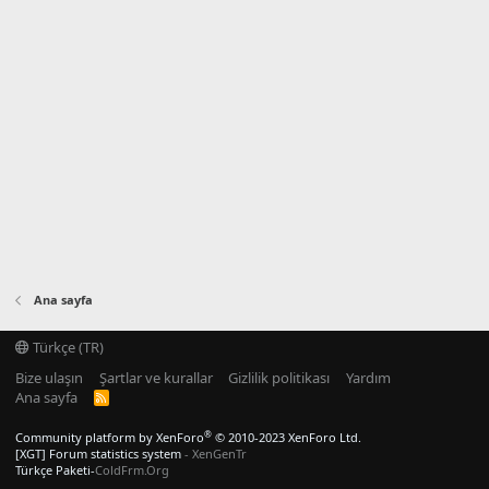
Ana sayfa
Türkçe (TR)
Bize ulaşın
Şartlar ve kurallar
Gizlilik politikası
Yardım
Ana sayfa
R
S
S
®
Community platform by XenForo
© 2010-2023 XenForo Ltd.
[XGT] Forum statistics system
- XenGenTr
Türkçe Paketi-
ColdFrm.Org