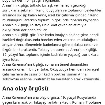
boyunca derin bir çatışma içindedir.
Anna'nın kişiliği, tutkulu bir aşk ve ihanetin getirdiği
zorluklarla şekillenir. Kendi duyguları ve toplumun beklentileri
arasında sıkışıp kalan Anna, içsel bir çatışma içindedir. Kendi
mutluluğunu ararken toplumun gözünde itibarını kaybeden
Anna'nın kişiliği, Tolstoy'un dikkat çeken anlatımıyla
okuyucuyu derinden etkiler.
Anna'nın kişiliği, güçlü bir kadın imajıyla da öne çıkar. Kendi
istekleri doğrultusunda hareket eden ve kendi mutluluğunu
arayan Anna, döneminin kadınlarına göre oldukça cesur ve
özgün bir karakterdir. Tolstoy'un eserinde Anna'nın kişiliği,
19. yüzyıl Rus toplumu içinde kadınların yaşadığı zorluklara
ayna tutar.
Anna Karenina'nın kişiliği, romanın temel dinamikleri
arasında önemli bir yer tutar. Okuyucuya hem derin bir içsel
çatışma hem de cesur bir kadın portresi sunan Anna,
Tolstoy'un eserine unutulmaz bir karakter olarak kazınmıştır.
Ana olay örgüsü​
Anna Karenina'nın ana olay örgüsü, 19. yüzyıl Rusya'sında
geçen karmaşık bir hikayeyi anlatmaktadır. Roman, 7 bölüme