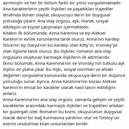
ayrılmıştır ve her bir bölüm farklı bir yönü vurgulamaktadır.
Ana karakterlerin çeşitli ilişkileri ve yaşadıkları trajediler
etrafında dönen olaylar, okuyucuyu derin bir duygusal
yolculuğa çıkarır. Ana olay örgüsü, aşk, ihanet, sosyal
etkileşim ve kişisel çatışmaları içermektedir.
Kitabın ilk bölümünde, Anna Karenina ve eşi Aleksei
Karenin'in evlilik sorunlarına tanık oluruz. Anna'nın kardeşi
Stiva'nın eşi Darya'nın kız kardeşi olan Kitty'in, Vronsky'ye
olan ilgisine tanık oluruz. Bu ilişkiler, romanın ana olay
örgüsünü oluşturan karmaşık ilişkilerin ilk adımlarıdır.
İkinci bölümde, Anna Karenina'nın ve Vronsky'nin tutkulu aşk
ilişkisi ön plana çıkar. Bu ilişki, sosyal normları ve ahlaki
değerleri sorgulama konusunda okuyucuya derin bir düşünce
yolculuğu sunar. Ayrıca, Anna Karenina'nın kocası Aleksei
Karenin'in emsal bir karakter olarak nasıl tasvir edildiğini
anlarız.
Anna Karenina'nın ana olay örgüsü, zamanla gelişen ve çeşitli
karakterler arasındaki karmaşık ilişkileri ve trajedileri anlatan
bir güzergah izler. Romanın bu kısmı, okuyucunun duygusal
olarak derin bir bağ kurmasına yardımcı olur ve Tolstoy'un
eserini unutulmaz kılan unsurlardan biridir.