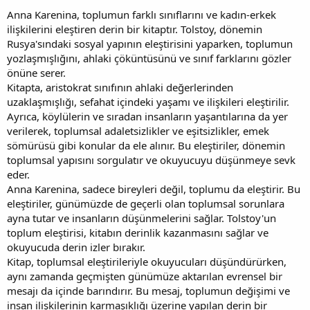
Anna Karenina, toplumun farklı sınıflarını ve kadın-erkek
ilişkilerini eleştiren derin bir kitaptır. Tolstoy, dönemin
Rusya'sındaki sosyal yapının eleştirisini yaparken, toplumun
yozlaşmışlığını, ahlaki çöküntüsünü ve sınıf farklarını gözler
önüne serer.
Kitapta, aristokrat sınıfının ahlaki değerlerinden
uzaklaşmışlığı, sefahat içindeki yaşamı ve ilişkileri eleştirilir.
Ayrıca, köylülerin ve sıradan insanların yaşantılarına da yer
verilerek, toplumsal adaletsizlikler ve eşitsizlikler, emek
sömürüsü gibi konular da ele alınır. Bu eleştiriler, dönemin
toplumsal yapısını sorgulatır ve okuyucuyu düşünmeye sevk
eder.
Anna Karenina, sadece bireyleri değil, toplumu da eleştirir. Bu
eleştiriler, günümüzde de geçerli olan toplumsal sorunlara
ayna tutar ve insanların düşünmelerini sağlar. Tolstoy'un
toplum eleştirisi, kitabın derinlik kazanmasını sağlar ve
okuyucuda derin izler bırakır.
Kitap, toplumsal eleştirileriyle okuyucuları düşündürürken,
aynı zamanda geçmişten günümüze aktarılan evrensel bir
mesajı da içinde barındırır. Bu mesaj, toplumun değişimi ve
insan ilişkilerinin karmaşıklığı üzerine yapılan derin bir