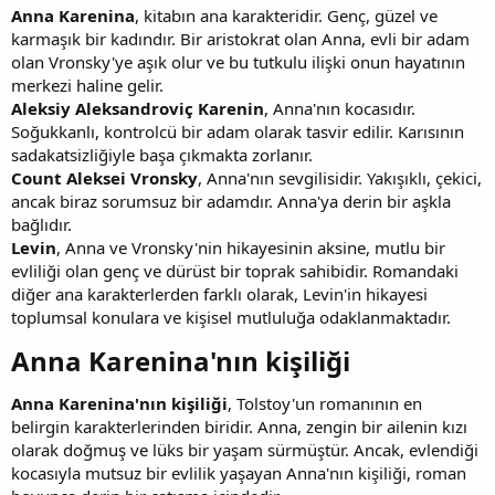
Anna Karenina
, kitabın ana karakteridir. Genç, güzel ve
karmaşık bir kadındır. Bir aristokrat olan Anna, evli bir adam
olan Vronsky'ye aşık olur ve bu tutkulu ilişki onun hayatının
merkezi haline gelir.
Aleksiy Aleksandroviç Karenin
, Anna'nın kocasıdır.
Soğukkanlı, kontrolcü bir adam olarak tasvir edilir. Karısının
sadakatsizliğiyle başa çıkmakta zorlanır.
Count Aleksei Vronsky
, Anna'nın sevgilisidir. Yakışıklı, çekici,
ancak biraz sorumsuz bir adamdır. Anna'ya derin bir aşkla
bağlıdır.
Levin
, Anna ve Vronsky'nin hikayesinin aksine, mutlu bir
evliliği olan genç ve dürüst bir toprak sahibidir. Romandaki
diğer ana karakterlerden farklı olarak, Levin'in hikayesi
toplumsal konulara ve kişisel mutluluğa odaklanmaktadır.
Anna Karenina'nın kişiliği​
Anna Karenina'nın kişiliği
, Tolstoy'un romanının en
belirgin karakterlerinden biridir. Anna, zengin bir ailenin kızı
olarak doğmuş ve lüks bir yaşam sürmüştür. Ancak, evlendiği
kocasıyla mutsuz bir evlilik yaşayan Anna'nın kişiliği, roman