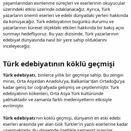
yaşamlarından esinlenme süreçleri ve eserlerinin okuyucular
üzerindeki etkisi üzerinde odaklanacağız. Ayrıca, Türk
yazarların önemli eserleri ve edebi dünyadaki yerleri hakkında
da konuşacağız. Türk edebiyatının bugünkü durumu ve
yazarlarının küresel ölçekteki etkileri hakkında bir bakış açısı
sunmayı hedefliyoruz. Bu yazı dizisinde, Türk yazarlarının
edebiyat dünyasında nasıl bir yere sahip olduklarını
inceleyeceğiz.
Türk edebiyatının köklü geçmişi​
Türk edebiyatı
, binlerce yıllık bir geçmişe sahip. Bu zengin
miras, Orta Asya’dan Anadolu’ya, Balkanlar’dan Ortadoğu’ya
kadar geniş bir coğrafyada gelişmiş ve çeşitlenmiştir. Türk
edebiyatının kökenleri, Orta Asya Türk kültüründe
yatmaktadır ve zamanla farklı medeniyetlerin etkisiyle
evrilmiştir.
Türk edebiyatı
'nın köklü geçmişi, dünyanın en eski edebi
eserleri arasında yer alan Gök Türkler’in yazılı eserlerine kadar
uzanmaktadır. Bu dönemde özellikle şamanist inançlar,