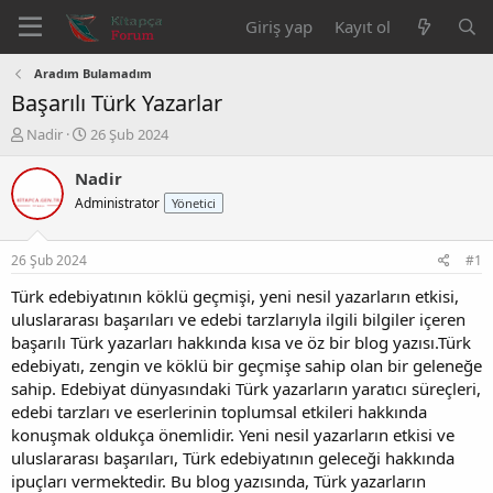
Giriş yap
Kayıt ol
Aradım Bulamadım
Başarılı Türk Yazarlar
K
B
Nadir
26 Şub 2024
o
a
n
ş
Nadir
b
l
Administrator
Yönetici
u
a
y
n
u
g
26 Şub 2024
#1
b
ı
a
ç
Türk edebiyatının köklü geçmişi, yeni nesil yazarların etkisi,
ş
t
uluslararası başarıları ve edebi tarzlarıyla ilgili bilgiler içeren
l
a
başarılı Türk yazarları hakkında kısa ve öz bir blog yazısı.Türk
a
r
edebiyatı, zengin ve köklü bir geçmişe sahip olan bir geleneğe
t
i
sahip. Edebiyat dünyasındaki Türk yazarların yaratıcı süreçleri,
a
h
edebi tarzları ve eserlerinin toplumsal etkileri hakkında
n
i
konuşmak oldukça önemlidir. Yeni nesil yazarların etkisi ve
uluslararası başarıları, Türk edebiyatının geleceği hakkında
ipuçları vermektedir. Bu blog yazısında, Türk yazarların