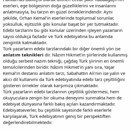
eserleri, ege bölgesinin doğa güzelliklerini ve insanlarını
anlatmasıyla, bu tarzın en güzel örneklerindendir. Aynı
şekilde, Orhan Kemal’in eserlerinde toplumsal sorunlar,
yoksulluk, eşitsizlik gibi konular başat bir yer tutmaktadır.
Edebi tarzlarını bu gibi konular üzerinden işleyen yazarların
sayısı oldukça fazladır ve Türk edebiyatına bu anlamda
zenginlik katmaktadır.
Türk yazarların edebi tarzlarındaki bir diğer önemli yön ise
anlatım teknikleri
dir. Nâzım Hikmet’in şiirlerinde kullanmış
olduğu serbest nazım tekniği, çağdaş Türk şiirinin en önemli
temsilcilerinden biridir. Nâzım Hikmet’in yanı sıra, Yaşar
Kemal’in destansı anlatım tarzı, Sabahattin Ali’nin ise yalın ve
akıcı dil kullanımı da Türk edebiyatında edebi tarz çeşitliliğini
gösteren örnekler olarak karşımıza çıkmaktadır.
Türk yazarların edebi tarzlarının çeşitlilik göstermesi, hem
okuyuculara zengin bir okuma deneyimi sunmakta hem de
edebiyat dünyasına farklı bakış açıları kazandırmaktadır.
Edebiyatseverler, bu çeşitlilik sayesinde farklı eserlerle
karşılaşarak, Türk edebiyatının geniş bir perspektiften
değerlendirebilmektedir.