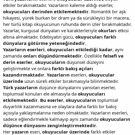
etkiler bırakmaktadır. Yazarların kaleme aldığı eserler,
okuyucuları derinden etkilemektedir
. Romantik bir aşk
hikayesi, yürek burkan bir dram ya da sürükleyici bir macera,
her türlü kitap okuyucunun ruhunda derin izler bırakmaktadır.
Yazarlar, kurgusal dünyaları ve karakterleriyle
okurları
etkisi
altına almaktadır. Edebiyatın gücü,
okuyucuları farklı
dünyalara götürme yeteneğindedir
.
Yazarların eserleri
,
okuyucuları etkilediği kadar
, aynı
zamanda
onları düşündürmektedir
. Özellikle
felsefi ve
derin eserler
,
okuyucuların
düşünsel düzeyini
geliştirmekte ve onlara
farklı bakış açıları
kazandırmaktadır
.
Yazarların
eserleri,
okuyucular
üzerinde
uzun süreli etkiler bırakmasıyla bilinmektedir.
Türk yazarların
düşünce dünyalarını yansıtan eserler,
toplumsal konuları ele almasıyla da
okuyucuları
etkilemektedir
.
Bu eserler
,
okuyucuların
toplumsal
duyarlılık kazanmasına ve olaylara daha farklı bir bakış
açısıyla yaklaşmalarına neden olmaktadır. Yazarların eserleri,
sadece eğlendirmekle kalmayıp aynı zamanda
okuyucuların
düşünce dünyasını zenginleştirmektedir
.
Her
yazarın
eseri,
okuyucular üzerinde
farklı etkiler