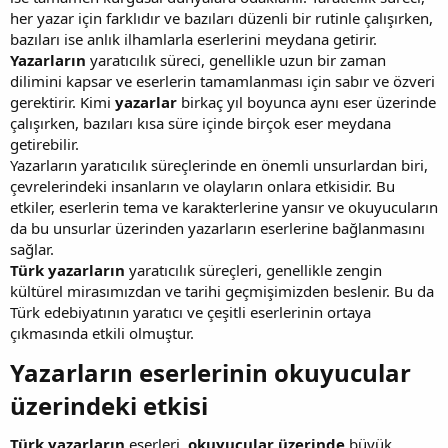
her yazar için farklıdır ve bazıları düzenli bir rutinle çalışırken,
bazıları ise anlık ilhamlarla eserlerini meydana getirir.
Yazarların
yaratıcılık süreci, genellikle uzun bir zaman
dilimini kapsar ve eserlerin tamamlanması için sabır ve özveri
gerektirir. Kimi
yazarlar
birkaç yıl boyunca aynı eser üzerinde
çalışırken, bazıları kısa süre içinde birçok eser meydana
getirebilir.
Yazarların yaratıcılık süreçlerinde en önemli unsurlardan biri,
çevrelerindeki insanların ve olayların onlara etkisidir. Bu
etkiler, eserlerin tema ve karakterlerine yansır ve okuyucuların
da bu unsurlar üzerinden yazarların eserlerine bağlanmasını
sağlar.
Türk yazarların
yaratıcılık süreçleri, genellikle zengin
kültürel mirasımızdan ve tarihi geçmişimizden beslenir. Bu da
Türk edebiyatının yaratıcı ve çeşitli eserlerinin ortaya
çıkmasında etkili olmuştur.
Yazarların eserlerinin okuyucular
üzerindeki etkisi​
Türk yazarların
eserleri,
okuyucular üzerinde
büyük