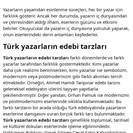
Yazarların yaşamdan esinlenme süreçleri, her bir yazar için
farklılık gösterir. Ancak her durumda, yazarın iç dünyasından
ve çevresinden aldığı ilham, eserlerin gücünü ve etkisini
belirler. Okuyucular da yazarın iç dünyasına yolculuk yaparak,
onun eserlerindeki derin anlamları keşfederler.
Türk yazarların edebi tarzları​
Türk yazarların edebi tarzları
farklı dönemlerde ve farklı
yazarlar tarafından farklılık göstermektedir. Kimi yazarlar
daha çok realizmi benimserken, kimi yazarlar ise sembolizm,
modernizm veya postmodernizm gibi farklı akımları tercih
etmektedir. Örneğin, Ahmet Hamdi Tanpınar edebi tarzını
geleneksel edebiyatın izlerini taşıyan yapıtlarla
şekillendirmiştir. Diğer yandan, Orhan Pamuk ise modernizmi
ve postmodernizmi eserlerinde sıklıkla kullanmaktadır. Bu
farklı tarzların bir arada olduğu Türk edebiyatında yazarların
eserlerine damgasını vuran birçok farklı tarz bulunmaktadır.
Türk yazarların edebi tarzları
genellikle toplumsal, tarihsel
ve kültürel dokuları eserlerinde işleme eğilimindedir.
Halikarnas Balıkçısı olarak bilinen Cevat Şakir Kabaağaçlı’nın