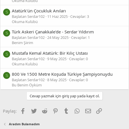
Okuma Kulübü
Atatürk'ün Çocukluk Anıları
S
Başlatan Serdar102
11 Haz 2025
Cevaplar: 3
Okuma Kulübü
Türk Askeri Çanakkale'de - Serdar Yıldırım
S
Başlatan Serdar102
24 May 2025
Cevaplar: 1
Benim Şiirim
Mustafa Kemal Atatürk: Bir Kılıç Ustası
S
Başlatan Serdar102
9 May 2025
Cevaplar: 0
Okuma Kulübü
800 Ve 1500 Metre Koşuda Türkiye Şampiyonuydu
S
Başlatan Serdar102
8 May 2025
Cevaplar: 0
Bu Benim Öyküm
Cevap yazmak için giriş yap yada kayıt ol.
Facebook
Twitter
Reddit
Pinterest
Tumblr
WhatsApp
E-posta
Link
Paylaş:
Aradım Bulamadım