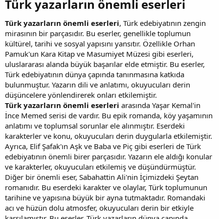
Türk yazarların önemli eserleri​
Türk yazarların önemli eserleri
, Türk edebiyatının zengin
mirasının bir parçasıdır. Bu eserler, genellikle toplumun
kültürel, tarihi ve sosyal yapısını yansıtır. Özellikle Orhan
Pamuk'un Kara Kitap ve Masumiyet Müzesi gibi eserleri,
uluslararası alanda büyük başarılar elde etmiştir. Bu eserler,
Türk edebiyatının dünya çapında tanınmasına katkıda
bulunmuştur. Yazarın dili ve anlatımı, okuyucuları derin
düşüncelere yönlendirerek onları etkilemiştir.
Türk yazarların önemli eserleri
arasında Yaşar Kemal'in
İnce Memed serisi de vardır. Bu epik romanda, köy yaşamının
anlatımı ve toplumsal sorunlar ele alınmıştır. Eserdeki
karakterler ve konu, okuyucuları derin duygularla etkilemiştir.
Ayrıca, Elif Şafak'ın Aşk ve Baba ve Piç gibi eserleri de Türk
edebiyatının önemli birer parçasıdır. Yazarın ele aldığı konular
ve karakterler, okuyucuları etkilemiş ve düşündürmüştür.
Diğer bir önemli eser, Sabahattin Ali'nin İçimizdeki Şeytan
romanıdır. Bu eserdeki karakter ve olaylar, Türk toplumunun
tarihine ve yapısına büyük bir ayna tutmaktadır. Romandaki
acı ve hüzün dolu atmosfer, okuyucuları derin bir etkiyle
karşılamıştır. Bu eserler, Türk yazarların dünya çapında