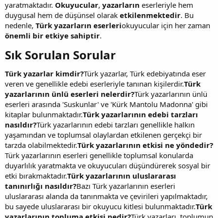
yaratmaktadır.
Okuyucular
,
yazarların
eserleriyle hem
duygusal hem de düşünsel olarak
etkilenmektedir
. Bu
nedenle,
Türk yazarların eserleri
okuyucular için her zaman
önemli bir etkiye sahiptir
.
Sık Sorulan Sorular​
Türk yazarlar kimdir?
Türk yazarlar, Türk edebiyatında eser
veren ve genellikle edebi eserleriyle tanınan kişilerdir.
Türk
yazarlarının ünlü eserleri nelerdir?
Türk yazarlarının ünlü
eserleri arasında 'Suskunlar' ve 'Kürk Mantolu Madonna' gibi
kitaplar bulunmaktadır.
Türk yazarlarının edebi tarzları
nasıldır?
Türk yazarlarının edebi tarzları genellikle halkın
yaşamından ve toplumsal olaylardan etkilenen gerçekçi bir
tarzda olabilmektedir.
Türk yazarlarının etkisi ne yöndedir?
Türk yazarlarının eserleri genellikle toplumsal konularda
duyarlılık yaratmakta ve okuyucuları düşündürerek sosyal bir
etki bırakmaktadır.
Türk yazarlarının uluslararası
tanınırlığı nasıldır?
Bazı Türk yazarlarının eserleri
uluslararası alanda da tanınmakta ve çevirileri yapılmaktadır,
bu sayede uluslararası bir okuyucu kitlesi bulunmaktadır.
Türk
yazarlarının topluma etkisi nedir?
Türk yazarları, toplumun