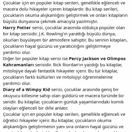
Çocuklar için en popüler kitap serileri, genellikle eğlenceli ve
macera dolu hikayeler içeren kitaplardır. Bu kitap serileri,
çocukların okuma alışkanlığını geliştirmek ve onları kitapların
büyülü dünyasına çekmek amacıyla yazılmıştır.
Harry Potter
serisi, çocuklar arasında oldukça popüler olan
bir kitap serisidir. J.K. Rowling'in yarattığı büyülü dünya,
okurları büyüleyen bir atmosfere sahiptir. Bu serinin kitapları,
çocukların hayal gücünü ve yaratıcılığını geliştirmeye
yardımcı olur.
Diğer bir popüler kitap serisi ise
Percy Jackson ve Olimpos
Kahramanları
serisidir. Rick Riordan'ın yazdığı bu kitaplar,
mitolojiye dayalı fantastik hikayeler içerir. Bu tür kitaplar,
çocukların farklı kültürleri ve mitolojiyi öğrenmelerine
yardımcı olur.
Diary of a Wimpy Kid
serisi, çocuklar arasında geniş bir
okuyucu kitlesine sahip olan güldürü ve macera türünde bir
seridir. Bu kitaplar, çocukların günlük yaşamlarındaki komik
olayları eğlenceli bir dille anlatır.
Çocuklar için en popüler kitap serileri, genellikle eğlenceli ve
öğretici hikayeler içerir. Bu kitaplar, çocukların okuma
alışkanlığını geliştirmenin yanı sıra onların hayal gücünü ve