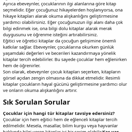
Ayrıca ebeveynler, çocuklarının ilgi alanlarına göre kitap
seçmelidir. Eğer çocuğunuz hikayelerden hoşlanıyorsa, ona
hikaye kitapları alarak okuma alışkanlığını geliştirmesine
yardımcı olabilirsiniz. Eğer çocuğunuzun ilgi alanı daha çok
bilgi edinmek ise, ona bilgi dolu kitaplar alarak merak
duygusunu ve öğrenme isteğini artırabilirsiniz.
Eğitici ve öğretici kitaplar da çocuğun gelişimine önemli
katkılar sağlar. Ebeveynler, çocuklarına okurken günlük
yaşamdaki değerleri ve becerileri kazandırmaya yönelik
kitaplar tercih edebilirler. Bu sayede çocuklar hem eğlenirken
hem de öğrenirler.
Son olarak, ebeveynler çocuk kitapları seçerken, kitapların
görsel açıdan zengin olmasına da dikkat etmelidir. Resimli
kitaplar çocukların hayal gücünü geliştirmesine yardımcı olur
ve onların okuma alışkanlığını artırır.
Sık Sorulan Sorular​
Çocuklar için hangi tür kitaplar tavsiye edersiniz?
Çocuklar için hem eğitici hem de eğlenceli kitaplar tercih
edilmelidir. Mesela, masallar, bilim kurgu veya hayvanlar
hakkında bilgi veren kitaplar iyi bir seçim olabilir.
Kaç yaş