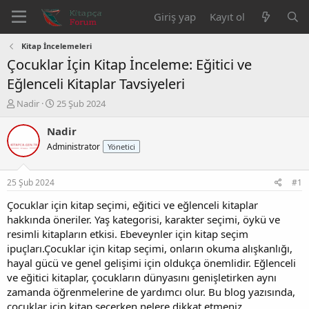
Giriş yap
Kayıt ol
Kitap İncelemeleri
Çocuklar İçin Kitap İnceleme: Eğitici ve
Eğlenceli Kitaplar Tavsiyeleri
K
B
Nadir
25 Şub 2024
o
a
n
ş
Nadir
b
l
Administrator
Yönetici
u
a
y
n
u
g
25 Şub 2024
#1
b
ı
a
ç
Çocuklar için kitap seçimi, eğitici ve eğlenceli kitaplar
ş
t
hakkında öneriler. Yaş kategorisi, karakter seçimi, öykü ve
l
a
resimli kitapların etkisi. Ebeveynler için kitap seçim
a
r
ipuçları.Çocuklar için kitap seçimi, onların okuma alışkanlığı,
t
i
hayal gücü ve genel gelişimi için oldukça önemlidir. Eğlenceli
a
h
ve eğitici kitaplar, çocukların dünyasını genişletirken aynı
n
i
zamanda öğrenmelerine de yardımcı olur. Bu blog yazısında,
çocuklar için kitap seçerken nelere dikkat etmeniz