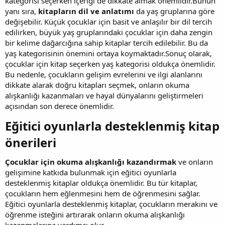
kategorisi seçerken içeriği de dikkate almak önemlidir.Bunun
yanı sıra,
kitapların dil ve anlatımı
da yaş gruplarına göre
değişebilir. Küçük çocuklar için basit ve anlaşılır bir dil tercih
edilirken, büyük yaş gruplarındaki çocuklar için daha zengin
bir kelime dağarcığına sahip kitaplar tercih edilebilir. Bu da
yaş kategorisinin önemini ortaya koymaktadır.Sonuç olarak,
çocuklar için kitap seçerken yaş kategorisi oldukça önemlidir.
Bu nedenle, çocukların gelişim evrelerini ve ilgi alanlarını
dikkate alarak doğru kitapları seçmek, onların okuma
alışkanlığı kazanmaları ve hayal dünyalarını geliştirmeleri
açısından son derece önemlidir.
Eğitici oyunlarla desteklenmiş kitap
önerileri​
Çocuklar için okuma alışkanlığı kazandırmak
ve onların
gelişimine katkıda bulunmak için eğitici oyunlarla
desteklenmiş kitaplar oldukça önemlidir. Bu tür kitaplar,
çocukların hem eğlenmesini hem de öğrenmesini sağlar.
Eğitici oyunlarla desteklenmiş kitaplar, çocukların merakını ve
öğrenme isteğini artırarak onların okuma alışkanlığı
kazanmalarına yardımcı olur.