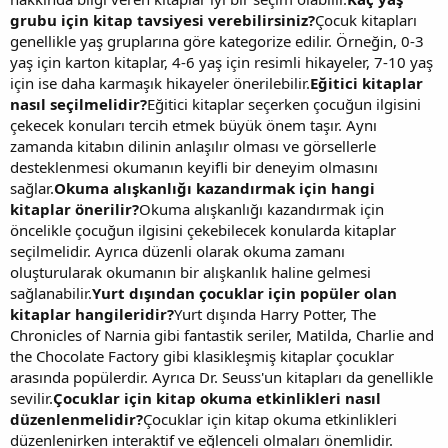
grubu için kitap tavsiyesi verebilirsiniz?
Çocuk kitapları
genellikle yaş gruplarına göre kategorize edilir. Örneğin, 0-3
yaş için karton kitaplar, 4-6 yaş için resimli hikayeler, 7-10 yaş
için ise daha karmaşık hikayeler önerilebilir.
Eğitici kitaplar
nasıl seçilmelidir?
Eğitici kitaplar seçerken çocuğun ilgisini
çekecek konuları tercih etmek büyük önem taşır. Aynı
zamanda kitabın dilinin anlaşılır olması ve görsellerle
desteklenmesi okumanın keyifli bir deneyim olmasını
sağlar.
Okuma alışkanlığı kazandırmak için hangi
kitaplar önerilir?
Okuma alışkanlığı kazandırmak için
öncelikle çocuğun ilgisini çekebilecek konularda kitaplar
seçilmelidir. Ayrıca düzenli olarak okuma zamanı
oluşturularak okumanın bir alışkanlık haline gelmesi
sağlanabilir.
Yurt dışından çocuklar için popüler olan
kitaplar hangileridir?
Yurt dışında Harry Potter, The
Chronicles of Narnia gibi fantastik seriler, Matilda, Charlie and
the Chocolate Factory gibi klasikleşmiş kitaplar çocuklar
arasında popülerdir. Ayrıca Dr. Seuss'un kitapları da genellikle
sevilir.
Çocuklar için kitap okuma etkinlikleri nasıl
düzenlenmelidir?
Çocuklar için kitap okuma etkinlikleri
düzenlenirken interaktif ve eğlenceli olmaları önemlidir.