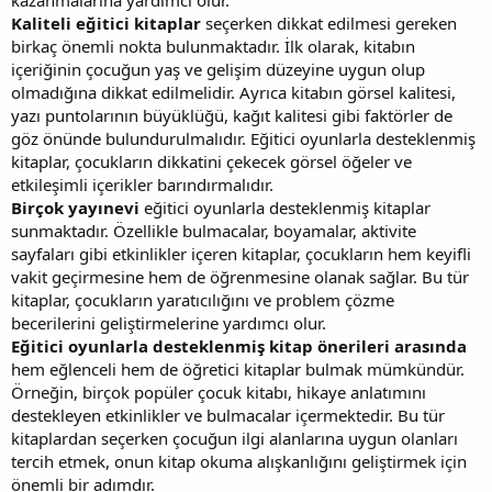
Kaliteli eğitici kitaplar
seçerken dikkat edilmesi gereken
birkaç önemli nokta bulunmaktadır. İlk olarak, kitabın
içeriğinin çocuğun yaş ve gelişim düzeyine uygun olup
olmadığına dikkat edilmelidir. Ayrıca kitabın görsel kalitesi,
yazı puntolarının büyüklüğü, kağıt kalitesi gibi faktörler de
göz önünde bulundurulmalıdır. Eğitici oyunlarla desteklenmiş
kitaplar, çocukların dikkatini çekecek görsel öğeler ve
etkileşimli içerikler barındırmalıdır.
Birçok yayınevi
eğitici oyunlarla desteklenmiş kitaplar
sunmaktadır. Özellikle bulmacalar, boyamalar, aktivite
sayfaları gibi etkinlikler içeren kitaplar, çocukların hem keyifli
vakit geçirmesine hem de öğrenmesine olanak sağlar. Bu tür
kitaplar, çocukların yaratıcılığını ve problem çözme
becerilerini geliştirmelerine yardımcı olur.
Eğitici oyunlarla desteklenmiş kitap önerileri arasında
hem eğlenceli hem de öğretici kitaplar bulmak mümkündür.
Örneğin, birçok popüler çocuk kitabı, hikaye anlatımını
destekleyen etkinlikler ve bulmacalar içermektedir. Bu tür
kitaplardan seçerken çocuğun ilgi alanlarına uygun olanları
tercih etmek, onun kitap okuma alışkanlığını geliştirmek için
önemli bir adımdır.