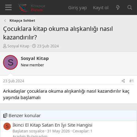
Giriş yap
Kayıt ol
Kitapça Sohbet
Çocuklara kitap okuma alışkanlığı nasıl
kazandırılır?
K
B
Sosyal Kitap
23 Şub 2024
o
a
n
ş
Sosyal Kitap
S
b
l
New member
u
a
y
n
u
g
23 Şub 2024
#1
b
ı
a
ç
Arkadaşlar çocuklara okuma alışkanlığı nasıl kazandırılır kaç
ş
t
yaşında başlamalı
l
a
a
r
t
i
Benzer konular
a
h
n
i
İkinci El Kitap Satan En İyi Site Hangisi
S
Başlatan sosyalce
31 May 2026
Cevaplar: 1
Aradım Bulamadım