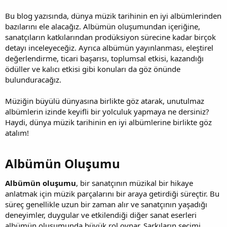
Bu blog yazısında, dünya müzik tarihinin en iyi albümlerinden
bazılarını ele alacağız. Albümün oluşumundan içeriğine,
sanatçıların katkılarından prodüksiyon sürecine kadar birçok
detayı inceleyeceğiz. Ayrıca albümün yayınlanması, eleştirel
değerlendirme, ticari başarısı, toplumsal etkisi, kazandığı
ödüller ve kalıcı etkisi gibi konuları da göz önünde
bulunduracağız.
Müziğin büyülü dünyasına birlikte göz atarak, unutulmaz
albümlerin izinde keyifli bir yolculuk yapmaya ne dersiniz?
Haydi, dünya müzik tarihinin en iyi albümlerine birlikte göz
atalım!
Albümün Oluşumu​
Albümün oluşumu
, bir sanatçının müzikal bir hikaye
anlatmak için müzik parçalarını bir araya getirdiği süreçtir. Bu
süreç genellikle uzun bir zaman alır ve sanatçının yaşadığı
deneyimler, duygular ve etkilendiği diğer sanat eserleri
albümün oluşumunda büyük rol oynar. Şarkıların seçimi,