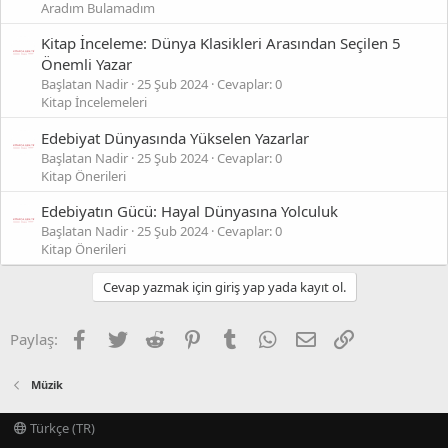
Aradım Bulamadım
Kitap İnceleme: Dünya Klasikleri Arasından Seçilen 5
Önemli Yazar
Başlatan Nadir
25 Şub 2024
Cevaplar: 0
Kitap İncelemeleri
Edebiyat Dünyasında Yükselen Yazarlar
Başlatan Nadir
25 Şub 2024
Cevaplar: 0
Kitap Önerileri
Edebiyatın Gücü: Hayal Dünyasına Yolculuk
Başlatan Nadir
25 Şub 2024
Cevaplar: 0
Kitap Önerileri
Cevap yazmak için giriş yap yada kayıt ol.
Facebook
Twitter
Reddit
Pinterest
Tumblr
WhatsApp
E-posta
Link
Paylaş:
Müzik
Türkçe (TR)