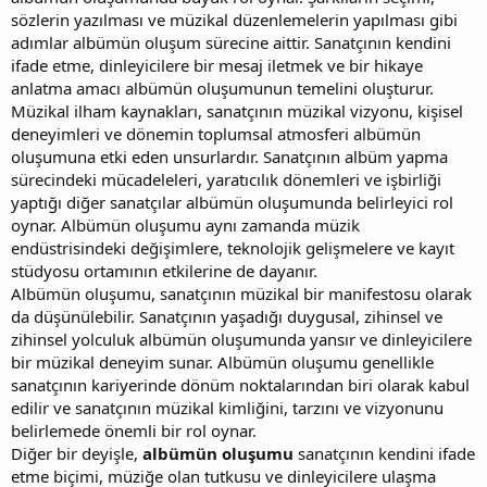
sözlerin yazılması ve müzikal düzenlemelerin yapılması gibi
adımlar albümün oluşum sürecine aittir. Sanatçının kendini
ifade etme, dinleyicilere bir mesaj iletmek ve bir hikaye
anlatma amacı albümün oluşumunun temelini oluşturur.
Müzikal ilham kaynakları, sanatçının müzikal vizyonu, kişisel
deneyimleri ve dönemin toplumsal atmosferi albümün
oluşumuna etki eden unsurlardır. Sanatçının albüm yapma
sürecindeki mücadeleleri, yaratıcılık dönemleri ve işbirliği
yaptığı diğer sanatçılar albümün oluşumunda belirleyici rol
oynar. Albümün oluşumu aynı zamanda müzik
endüstrisindeki değişimlere, teknolojik gelişmelere ve kayıt
stüdyosu ortamının etkilerine de dayanır.
Albümün oluşumu, sanatçının müzikal bir manifestosu olarak
da düşünülebilir. Sanatçının yaşadığı duygusal, zihinsel ve
zihinsel yolculuk albümün oluşumunda yansır ve dinleyicilere
bir müzikal deneyim sunar. Albümün oluşumu genellikle
sanatçının kariyerinde dönüm noktalarından biri olarak kabul
edilir ve sanatçının müzikal kimliğini, tarzını ve vizyonunu
belirlemede önemli bir rol oynar.
Diğer bir deyişle,
albümün oluşumu
sanatçının kendini ifade
etme biçimi, müziğe olan tutkusu ve dinleyicilere ulaşma