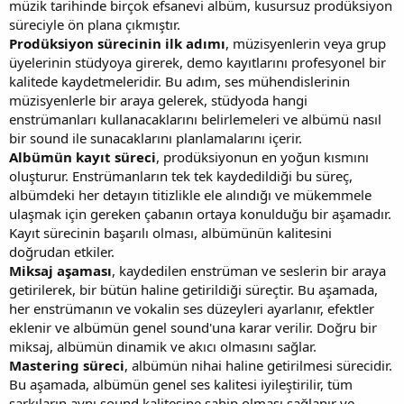
müzik tarihinde birçok efsanevi albüm, kusursuz prodüksiyon
süreciyle ön plana çıkmıştır.
Prodüksiyon sürecinin ilk adımı
, müzisyenlerin veya grup
üyelerinin stüdyoya girerek, demo kayıtlarını profesyonel bir
kalitede kaydetmeleridir. Bu adım, ses mühendislerinin
müzisyenlerle bir araya gelerek, stüdyoda hangi
enstrümanları kullanacaklarını belirlemeleri ve albümü nasıl
bir sound ile sunacaklarını planlamalarını içerir.
Albümün kayıt süreci
, prodüksiyonun en yoğun kısmını
oluşturur. Enstrümanların tek tek kaydedildiği bu süreç,
albümdeki her detayın titizlikle ele alındığı ve mükemmele
ulaşmak için gereken çabanın ortaya konulduğu bir aşamadır.
Kayıt sürecinin başarılı olması, albümünün kalitesini
doğrudan etkiler.
Miksaj aşaması
, kaydedilen enstrüman ve seslerin bir araya
getirilerek, bir bütün haline getirildiği süreçtir. Bu aşamada,
her enstrümanın ve vokalin ses düzeyleri ayarlanır, efektler
eklenir ve albümün genel sound'una karar verilir. Doğru bir
miksaj, albümün dinamik ve akıcı olmasını sağlar.
Mastering süreci
, albümün nihai haline getirilmesi sürecidir.
Bu aşamada, albümün genel ses kalitesi iyileştirilir, tüm
şarkıların aynı sound kalitesine sahip olması sağlanır ve