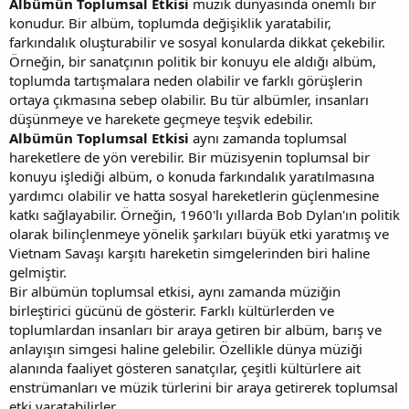
Albümün Toplumsal Etkisi
müzik dünyasında önemli bir
konudur. Bir albüm, toplumda değişiklik yaratabilir,
farkındalık oluşturabilir ve sosyal konularda dikkat çekebilir.
Örneğin, bir sanatçının politik bir konuyu ele aldığı albüm,
toplumda tartışmalara neden olabilir ve farklı görüşlerin
ortaya çıkmasına sebep olabilir. Bu tür albümler, insanları
düşünmeye ve harekete geçmeye teşvik edebilir.
Albümün Toplumsal Etkisi
aynı zamanda toplumsal
hareketlere de yön verebilir. Bir müzisyenin toplumsal bir
konuyu işlediği albüm, o konuda farkındalık yaratılmasına
yardımcı olabilir ve hatta sosyal hareketlerin güçlenmesine
katkı sağlayabilir. Örneğin, 1960'lı yıllarda Bob Dylan'ın politik
olarak bilinçlenmeye yönelik şarkıları büyük etki yaratmış ve
Vietnam Savaşı karşıtı hareketin simgelerinden biri haline
gelmiştir.
Bir albümün toplumsal etkisi, aynı zamanda müziğin
birleştirici gücünü de gösterir. Farklı kültürlerden ve
toplumlardan insanları bir araya getiren bir albüm, barış ve
anlayışın simgesi haline gelebilir. Özellikle dünya müziği
alanında faaliyet gösteren sanatçılar, çeşitli kültürlere ait
enstrümanları ve müzik türlerini bir araya getirerek toplumsal
etki yaratabilirler.