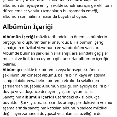
albümün dinleyiciye en iyi şekilde sunulması için gerekli tüm
düzenlemeler yapılır. Uzmanların bu aşamada emeği,
albümün son hâlini almasında büyük rol oynar.
Albümün İçeriği​
Albümün İçeriği
müzik tarihindeki en önemli albümlerin
birçoğunu oluşturan temel unsurdur. Bir albümün içeriği,
sanatçının müzikal vizyonunu ve yaratıcılığını yansıtır.
Albümde bulunan şarkıların sıralanışı, aralarındaki geçişler,
müzikal ve lirik tema uyumu gibi unsurlar albümün içeriğini
belirler.
Albüm
genellikle tek bir tema veya konsept etrafında
şekillenir. Bir konsept albümü, belirli bir hikaye anlatısına
sahip olabilir veya belirli bir tema etrafında şekillenen
şarkılardan oluşabilir. Albümün içeriği, dinleyiciye belirli bir
duygu veya düşünce deneyimi yaşatmayı amaçlar.
Sanatçının
albümün içeriği
üzerindeki etkisi oldukça
büyüktür. Şarkı yazma sürecinde, aranje, prodüksiyon ve mix
aşamalarında sanatçının katkıları albümün sadece müzikal
değil, aynı zamanda duygusal ve anlamsal özelliğini de