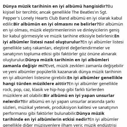
Dünya müzik tarihinin en iyi albümü hangisidir?
Bu
kişisel bir tercihtir, ancak genellikle The Beatles'ın Sgt.
Pepper's Lonely Hearts Club Band albümü en iyi olarak kabul
edilir.
Bir albümün en iyi olmasını ne belirler?
Bir albümün
en iyi olması, müzik eleştirmenlerinin ve dinleyicilerin geniş
bir kabul görmesiyle ve müzik tarihine etkisiyle belirlenir.
En
iyi albümler listesi nasıl oluşturulur?
En iyi albümler listesi
genellikle satış rakamları, eleştirel değerlendirmeler ve
sanatçının topluma etkisi gibi faktörler göz önüne alınarak
oluşturulur.
Dünya müzik tarihinin en iyi albümleri
zamanla değişir mi?
Evet, müzik zevkleri zamanla değişebilir
ve yeni albümler popülerlik kazanarak dünya müzik tarihinin
en iyi albümleri listesine girebilir.
En iyi albümler genellikle
hangi türden müziklere aittir?
En iyi albümler genellikle
rock, pop, caz, klasik ve hip-hop gibi farklı türlerden
müziklere ait olabilir.
Bir albümü en iyi yapan unsurlar
nelerdir?
Bir albümü en iyi yapan unsurlar arasında şarkı
sözleri, müzikal yetenek, prodüksiyon kalitesi ve sanatçının
performansı gibi faktörler bulunabilir.
Dünya müzik
tarihinde en iyi albümlerin etkisi nedir?
En iyi albümler
genellikle diğer müzisyenlere ilham verir, müzik endüstrisi