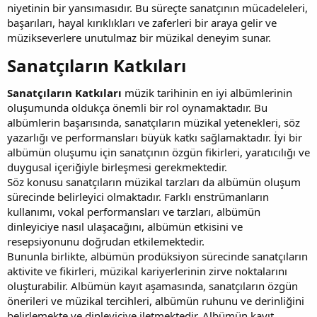
niyetinin bir yansımasıdır. Bu süreçte sanatçının mücadeleleri,
başarıları, hayal kırıklıkları ve zaferleri bir araya gelir ve
müzikseverlere unutulmaz bir müzikal deneyim sunar.
Sanatçıların Katkıları​
Sanatçıların Katkıları
müzik tarihinin en iyi albümlerinin
oluşumunda oldukça önemli bir rol oynamaktadır. Bu
albümlerin başarısında, sanatçıların müzikal yetenekleri, söz
yazarlığı ve performansları büyük katkı sağlamaktadır. İyi bir
albümün oluşumu için sanatçının özgün fikirleri, yaratıcılığı ve
duygusal içeriğiyle birleşmesi gerekmektedir.
Söz konusu sanatçıların müzikal tarzları da albümün oluşum
sürecinde belirleyici olmaktadır. Farklı enstrümanların
kullanımı, vokal performansları ve tarzları, albümün
dinleyiciye nasıl ulaşacağını, albümün etkisini ve
resepsiyonunu doğrudan etkilemektedir.
Bununla birlikte, albümün prodüksiyon sürecinde sanatçıların
aktivite ve fikirleri, müzikal kariyerlerinin zirve noktalarını
oluşturabilir. Albümün kayıt aşamasında, sanatçıların özgün
önerileri ve müzikal tercihleri, albümün ruhunu ve derinliğini
belirlemekte ve dinleyiciye iletmektedir. Albümün kayıt