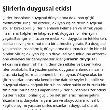
Şiirlerin duygusal etkisi​
Şiirler, insanların duygusal dünyalarına dokunan güçlü
metinlerdir. Bir şiirin dizeleri, okuyan kişide derin duygusal
etkiler bırakabilir. Şiirlerin anlamlı kelimeleri ve ritmik yapısı,
insanların kalplerine hitap ederek duygusal bir deneyim
yaşatır.Bazı şiirler, hüzün ve melankoli duygularını tetiklerken,
bazıları sevinç ve umut dolu bir atmosfer yaratır. Bu duygusal
yansımalar, insanların iç dünyalarına dokunarak derin bir etki
bırakır. Şiirler, okuyan kişinin duygusal yoğunluğunu artırarak
onu etkileyici bir deneyime sürükler.
Şiirlerin duygusal
etkisi
insanların ruh halini derinden etkiler ve bazen kalıcı
izler bırakabilir. Bu yüzden şiirler, duygusal anlamda insanlar
arasında bağ kurmada önemli bir rol oynar. Okuyucular, bir
şiirin satırları arasında kendilerine dair bir şeyler bulabilir ve
duygusal olarak dağınık bir ruh halinden sakin ve huzurlu bir
zihin durumuna geçiş yapabilirler.Şiirlerin insanlar üzerindeki
bu derin etkisi, onları güçlü bir iletişim aracı haline getirir.
Yazarların iç dünyalarını yansıtan ve okuyuculara ruhsal bir
keşif deneyimi yaşatan şiirler, insanların duygusal olarak