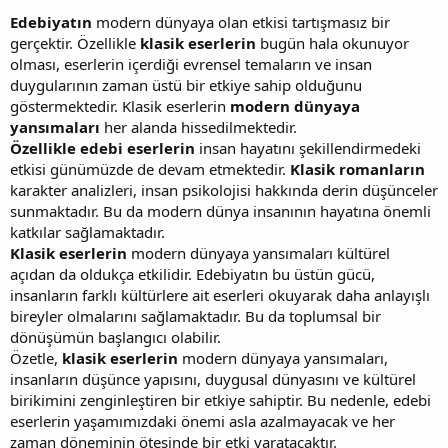
Edebiyatın
modern dünyaya olan etkisi tartışmasız bir
gerçektir. Özellikle
klasik eserlerin
bugün hala okunuyor
olması, eserlerin içerdiği evrensel temaların ve insan
duygularının zaman üstü bir etkiye sahip olduğunu
göstermektedir. Klasik eserlerin
modern dünyaya
yansımaları
her alanda hissedilmektedir.
Özellikle edebi eserlerin
insan hayatını şekillendirmedeki
etkisi günümüzde de devam etmektedir.
Klasik romanların
karakter analizleri, insan psikolojisi hakkında derin düşünceler
sunmaktadır. Bu da modern dünya insanının hayatına önemli
katkılar sağlamaktadır.
Klasik eserlerin
modern dünyaya yansımaları kültürel
açıdan da oldukça etkilidir. Edebiyatın bu üstün gücü,
insanların farklı kültürlere ait eserleri okuyarak daha anlayışlı
bireyler olmalarını sağlamaktadır. Bu da toplumsal bir
dönüşümün başlangıcı olabilir.
Özetle,
klasik eserlerin
modern dünyaya yansımaları,
insanların düşünce yapısını, duygusal dünyasını ve kültürel
birikimini zenginleştiren bir etkiye sahiptir. Bu nedenle, edebi
eserlerin yaşamımızdaki önemi asla azalmayacak ve her
zaman döneminin ötesinde bir etki yaratacaktır.