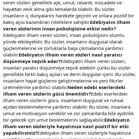
veren sözleri genellikle aşk, umut, cesaret, mücadele ve
hayattan zevk alma gibi temalarda olabilir. Bu sözler,
insanların iç dünyalarını harekete geçiren ve onlara pozitif bir
bakış açısı kazandıran niteliklere sahiptir.
Edebiyatın ilham
veren sözlerinin insan psikolojisine etkisi nedir?
Edebiyatın ilham veren sözleri, insan psikolojisini olumlu
yönde etkileyebilir. Bu sözler, insanların duygusal olarak
güçlenmelerine ve zorluklarla başa çıkmalarına yardımcı
olabilir.
Edebiyatın ilham veren sözleri nasıl yaratıcı
düşünmeye teşvik eder?
Edebiyatın ilham veren sözleri,
insanları yaratıcı düşünmeye teşvik edebilir çünkü bu sözler
genellikle farklı bakış açıları ve derin duygular içerir. Bu sözler,
insanların hayal güçlerini geliştirmelerine ve yeni fikirler
üretmelerine yardımcı olabilir.
Neden edebi eserlerdeki
ilham veren sözlerin gücü önemlidir?
Edebi eserlerdeki
ilham veren sözlerin gücü, insanların duygusal ve ruhsal
açıdan beslenmelerine yardımcı olabilir. Bu sözler, insanlara
umut ve motivasyon verebilir ve zor zamanlarda bile aydınlık
bir gelecek için umut beslemelerini sağlayabilir.
Edebiyatın
ilham veren sözleriyle hayatınıza nasıl pozitif bir etki
yapabilirsiniz?
Edebiyatın ilham veren sözleriyle hayatınıza