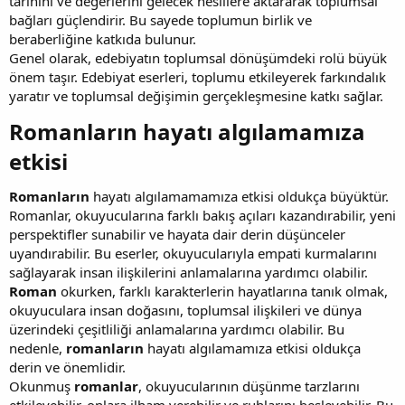
tarihini ve değerlerini gelecek nesillere aktararak toplumsal
bağları güçlendirir. Bu sayede toplumun birlik ve
beraberliğine katkıda bulunur.
Genel olarak, edebiyatın toplumsal dönüşümdeki rolü büyük
önem taşır. Edebiyat eserleri, toplumu etkileyerek farkındalık
yaratır ve toplumsal değişimin gerçekleşmesine katkı sağlar.
Romanların hayatı algılamamıza
etkisi​
Romanların
hayatı algılamamamıza etkisi oldukça büyüktür.
Romanlar, okuyucularına farklı bakış açıları kazandırabilir, yeni
perspektifler sunabilir ve hayata dair derin düşünceler
uyandırabilir. Bu eserler, okuyucularıyla empati kurmalarını
sağlayarak insan ilişkilerini anlamalarına yardımcı olabilir.
Roman
okurken, farklı karakterlerin hayatlarına tanık olmak,
okuyuculara insan doğasını, toplumsal ilişkileri ve dünya
üzerindeki çeşitliliği anlamalarına yardımcı olabilir. Bu
nedenle,
romanların
hayatı algılamamıza etkisi oldukça
derin ve önemlidir.
Okunmuş
romanlar
, okuyucularının düşünme tarzlarını
etkileyebilir, onlara ilham verebilir ve ruhlarını besleyebilir. Bu