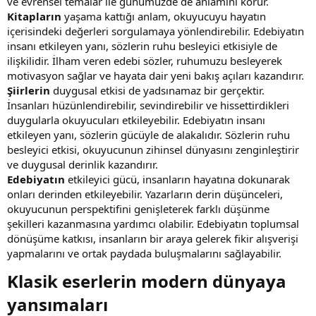
ve evrensel temalar ile günümüzde de anlamını korur.
Kitapların
yaşama kattığı anlam, okuyucuyu hayatın
içerisindeki değerleri sorgulamaya yönlendirebilir. Edebiyatın
insanı etkileyen yanı, sözlerin ruhu besleyici etkisiyle de
ilişkilidir. İlham veren edebi sözler, ruhumuzu besleyerek
motivasyon sağlar ve hayata dair yeni bakış açıları kazandırır.
Şiirlerin
duygusal etkisi de yadsınamaz bir gerçektir.
İnsanları hüzünlendirebilir, sevindirebilir ve hissettirdikleri
duygularla okuyucuları etkileyebilir. Edebiyatın insanı
etkileyen yanı, sözlerin gücüyle de alakalıdır. Sözlerin ruhu
besleyici etkisi, okuyucunun zihinsel dünyasını zenginleştirir
ve duygusal derinlik kazandırır.
Edebiyatın
etkileyici gücü, insanların hayatına dokunarak
onları derinden etkileyebilir. Yazarların derin düşünceleri,
okuyucunun perspektifini genişleterek farklı düşünme
şekilleri kazanmasına yardımcı olabilir. Edebiyatın toplumsal
dönüşüme katkısı, insanların bir araya gelerek fikir alışverişi
yapmalarını ve ortak paydada buluşmalarını sağlayabilir.
Klasik eserlerin modern dünyaya
yansımaları​