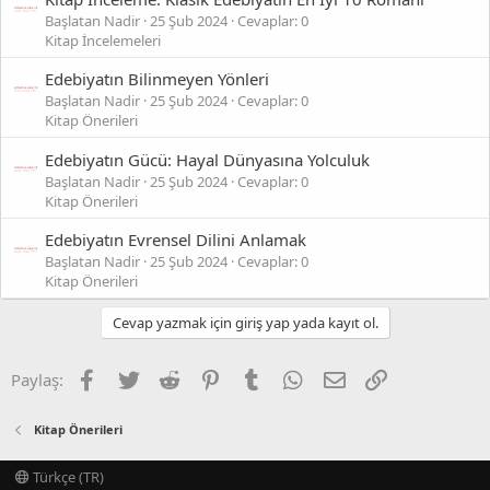
Başlatan Nadir
25 Şub 2024
Cevaplar: 0
Kitap İncelemeleri
Edebiyatın Bilinmeyen Yönleri
Başlatan Nadir
25 Şub 2024
Cevaplar: 0
Kitap Önerileri
Edebiyatın Gücü: Hayal Dünyasına Yolculuk
Başlatan Nadir
25 Şub 2024
Cevaplar: 0
Kitap Önerileri
Edebiyatın Evrensel Dilini Anlamak
Başlatan Nadir
25 Şub 2024
Cevaplar: 0
Kitap Önerileri
Cevap yazmak için giriş yap yada kayıt ol.
Facebook
Twitter
Reddit
Pinterest
Tumblr
WhatsApp
E-posta
Link
Paylaş:
Kitap Önerileri
Türkçe (TR)