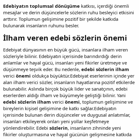
Edebiyatın toplumsal dönüşüme
katkısı, içerdiği önemli
mesajlar ve derin düşüncelerle sözlerin ruhu besleyici etkisini
arttırır. Toplumun gelişimine pozitif bir şekilde katkıda
bulunarak insanların ruhunu besler.
İlham veren edebi sözlerin önemi​
Edebiyat dünyasının en büyük gücü, insanlara ilham veren
sözleriyle bilinir. Edebiyatın içerisinde barındırdığı derin
anlamlar ve hayal gücü, insanları yeni fikirler üretmeye ve
düşünmeye teşvik eder. Bu nedenle,
edebi sözlerin
ilham
verici
önemi
oldukça büyüktür.Edebiyat eserlerinin içinde yer
alan ilham verici sözler, insanların hayatlarına pozitif etkilerde
bulunabilir. Aslında birçok büyük lider ve sanatçının, edebi
eserlerden aldığı ilham ve büyümeyle geliştiği bilinir. Yani
edebi sözlerin
ilham
verici
önemi
, toplumun gelişimine ve
bireylerin kişisel gelişimine de katkı sağlar.Edebiyatın
içerisinde bulunan derin düşünceler ve duygusal anlatımlar,
insanları etkileyerek onları yeni yollar keşfetmeye
yönlendirebilir. Edebi
sözlerin
, insanların zihninde yeni
fikirler oluşturmasına ve hayal gücünün gelişmesine katkıda