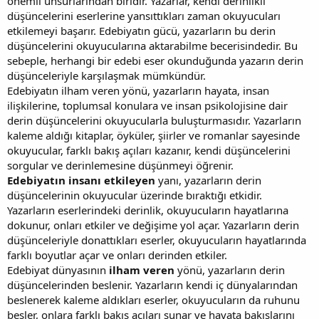
önemli unsurlarından biridir. Yazarlar, kendi derinlikli
düşüncelerini eserlerine yansıttıkları zaman okuyucuları
etkilemeyi başarır. Edebiyatın gücü, yazarların bu derin
düşüncelerini okuyucularına aktarabilme becerisindedir. Bu
sebeple, herhangi bir edebi eser okunduğunda yazarın derin
düşünceleriyle karşılaşmak mümkündür.
Edebiyatın ilham veren yönü, yazarların hayata, insan
ilişkilerine, toplumsal konulara ve insan psikolojisine dair
derin düşüncelerini okuyucularla buluşturmasıdır. Yazarların
kaleme aldığı kitaplar, öyküler, şiirler ve romanlar sayesinde
okuyucular, farklı bakış açıları kazanır, kendi düşüncelerini
sorgular ve derinlemesine düşünmeyi öğrenir.
Edebiyatın insanı etkileyen
yanı, yazarların derin
düşüncelerinin okuyucular üzerinde bıraktığı etkidir.
Yazarların eserlerindeki derinlik, okuyucuların hayatlarına
dokunur, onları etkiler ve değişime yol açar. Yazarların derin
düşünceleriyle donattıkları eserler, okuyucuların hayatlarında
farklı boyutlar açar ve onları derinden etkiler.
Edebiyat dünyasının
ilham veren
yönü, yazarların derin
düşüncelerinden beslenir. Yazarların kendi iç dünyalarından
beslenerek kaleme aldıkları eserler, okuyucuların da ruhunu
besler, onlara farklı bakış açıları sunar ve hayata bakışlarını