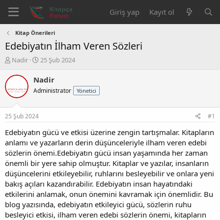
Giriş yap
Kayıt ol
Kitap Önerileri
Edebiyatın İlham Veren Sözleri
K
B
Nadir
25 Şub 2024
o
a
n
ş
Nadir
b
l
Administrator
Yönetici
u
a
y
n
u
g
25 Şub 2024
#1
b
ı
a
ç
Edebiyatın gücü ve etkisi üzerine zengin tartışmalar. Kitapların
ş
t
anlamı ve yazarların derin düşünceleriyle ilham veren edebi
l
a
sözlerin önemi.Edebiyatın gücü insan yaşamında her zaman
a
r
önemli bir yere sahip olmuştur. Kitaplar ve yazılar, insanların
t
i
düşüncelerini etkileyebilir, ruhlarını besleyebilir ve onlara yeni
a
h
bakış açıları kazandırabilir. Edebiyatın insan hayatındaki
n
i
etkilerini anlamak, onun önemini kavramak için önemlidir. Bu
blog yazısında, edebiyatın etkileyici gücü, sözlerin ruhu
besleyici etkisi, ilham veren edebi sözlerin önemi, kitapların