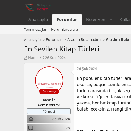
Ana sayfa
Forumlar
Neler yeni
Kullan
Yeni mesajlar
Forumlarda ara
Ana sayfa
Forumlar
Aradım Bulamadım
Aradım Bul
En Sevilen Kitap Türleri
K
B
Nadir
26 Şub 2024
o
a
n
ş
26 Şub 2024
b
l
En popüler kitap türleri ar
u
a
y
n
okurlar, bugün sizinle en s
u
g
türleri arasında birçok seç
Çevrimdışı
b
ı
ve korku öğeleri taşıyan ki
Nadir
a
ç
yazıda, her bir kitap türünü
ş
t
Administrator
bulabileceksiniz. Hangi tü
l
a
Yönetici
a
r
17 Şub 2024
t
i
a
h
176