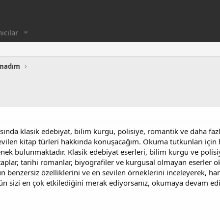
ıcılar
amadım
asında klasik edebiyat, bilim kurgu, polisiye, romantik ve daha f
evilen kitap türleri hakkında konuşacağım. Okuma tutkunları için he
enek bulunmaktadır. Klasik edebiyat eserleri, bilim kurgu ve polis
taplar, tarihi romanlar, biyografiler ve kurgusal olmayan eserler o
n benzersiz özelliklerini ve en sevilen örneklerini inceleyerek, ha
rün sizi en çok etkilediğini merak ediyorsanız, okumaya devam ed