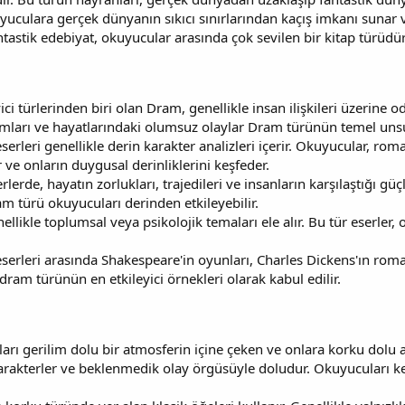
kuyuculara gerçek dünyanın sıkıcı sınırlarından kaçış imkanı sunar
ntastik edebiyat, okuyucular arasında çok sevilen bir kitap türüdür
ici türlerinden biri olan Dram, genellikle insan ilişkileri üzerine o
mları ve hayatlarındaki olumsuz olaylar Dram türünün temel unsurl
erleri genellikle derin karakter analizleri içerir. Okuyucular, roma
ve onların duygusal derinliklerini keşfeder.
lerde, hayatın zorlukları, trajedileri ve insanların karşılaştığı gü
m türü okuyucuları derinden etkileyebilir.
llikle toplumsal veya psikolojik temaları ele alır. Bu tür eserl
serleri arasında Shakespeare'in oyunları, Charles Dickens'ın roma
dram türünün en etkileyici örnekleri olarak kabul edilir.
rı gerilim dolu bir atmosferin içine çeken ve onlara korku dolu anl
karakterler ve beklenmedik olay örgüsüyle doludur. Okuyucuları k