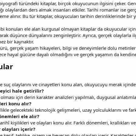
biyografi türündeki kitaplar, birçok okuyucunun ilgisini çeker. Ge
 olaylardan ders almak insanları etkiler. Tarihi romanlar ise gerçe
e alınır. Bu tür kitaplar, okuyucuları tarihin derinliklerinde bir 
 gibi konuları ele alan kurgusal olmayan kitaplar da okuyucular için 
rarak düşünce dünyalarını zenginleştirir. Ayrıca, gerçek olaylarla il
ez bir kaynaktır.
türü, gerçek yaşam hikayeleri, bilgi ve deneyimlerle dolu metinle
dece hayal gücüne dayalı olmadığını ve gerçek yaşamın da kendine 
lar​
le suç olaylarını ve cinayetleri konu alan, okuyucuyu merak içind
eyici hale getirilir?
 olması için derin karakter analizleri yapılmalı, duygusal anlatı
eri konu alır?
likle gelecekteki teknolojik gelişmeleri, uzay yolculuklarını ve fark
nemleri ele alır?
rihî kişilikleri ve olayları konu alır. Farklı dönemleri, krallıkları ve
olayları içerir?
keşif, tehlike, gizem ve heyecan dolu olayları içerir. Karakterler g