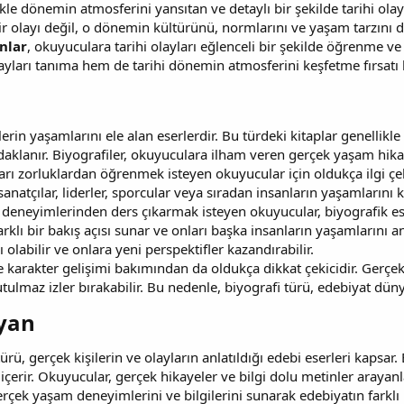
kle dönemin atmosferini yansıtan ve detaylı bir şekilde tarihi olay
ir olayı değil, o dönemin kültürünü, normlarını ve yaşam tarzını da
nlar
, okuyuculara tarihi olayları eğlenceli bir şekilde öğrenme ve
yları tanıma hem de tarihi dönemin atmosferini keşfetme fırsatı b
lerin yaşamlarını ele alan eserlerdir. Bu türdeki kitaplar genellikle
odaklanır. Biyografiler, okuyuculara ilham veren gerçek yaşam hika
ları zorluklardan öğrenmek isteyen okuyucular için oldukça ilgi çeki
, sanatçılar, liderler, sporcular veya sıradan insanların yaşamlarını
eneyimlerinden ders çıkarmak isteyen okuyucular, biyografik eserl
arklı bir bakış açısı sunar ve onları başka insanların yaşamlarını a
labilir ve onlara yeni perspektifler kazandırabilir.
ve karakter gelişimi bakımından da oldukça dikkat çekicidir. Gerç
utulmaz izler bırakabilir. Bu nedenle, biyografi türü, edebiyat dün
an​
ürü, gerçek kişilerin ve olayların anlatıldığı edebi eserleri kapsar.
ı içerir. Okuyucular, gerçek hikayeler ve bilgi dolu metinler arayan
erçek yaşam deneyimlerini ve bilgilerini sunarak edebiyatın farklı