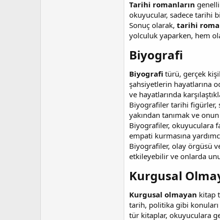
Tarihi romanların
genelli
okuyucular, sadece tarihi b
Sonuç olarak,
tarihi roma
yolculuk yaparken, hem ola
Biyografi​
Biyografi
türü, gerçek kişi
şahsiyetlerin hayatlarına 
ve hayatlarında karşılaştık
Biyografiler tarihi figürler
yakından tanımak ve onun d
Biyografiler, okuyuculara f
empati kurmasına yardımcı o
Biyografiler, olay örgüsü 
etkileyebilir ve onlarda un
Kurgusal Olmay
Kurgusal olmayan
kitap t
tarih, politika gibi konular
tür kitaplar, okuyuculara g