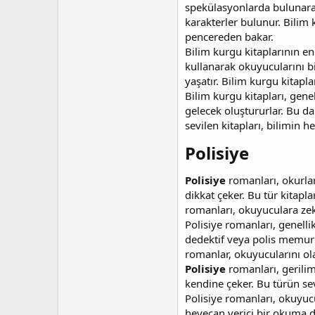
spekülasyonlarda bulunarak 
karakterler bulunur. Bilim
pencereden bakar.
Bilim kurgu kitaplarının en 
kullanarak okuyucularını b
yaşatır. Bilim kurgu kitapl
Bilim kurgu kitapları, genel
gelecek oluştururlar. Bu da
sevilen kitapları, bilimin 
Polisiye​
Polisiye
romanları, okurlar
dikkat çeker. Bu tür kitapl
romanları, okuyuculara zek
Polisiye romanları, genellikl
dedektif veya polis memuru, 
romanlar, okuyucularını ola
Polisiye
romanları, gerilim
kendine çeker. Bu türün se
Polisiye romanları, okuyuc
heyecan verici bir okuma de