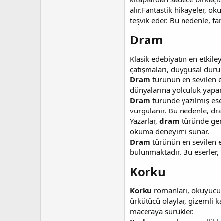
alır.Fantastik hikayeler, o
teşvik eder. Bu nedenle, fa
Dram​
Klasik edebiyatın en etkiley
çatışmaları, duygusal duru
Dram
türünün en sevilen es
dünyalarına yolculuk yapar 
Dram
türünde yazılmış eser
vurgulanır. Bu nedenle, dra
Yazarlar,
dram
türünde gene
okuma deneyimi sunar.
Dram
türünün en sevilen e
bulunmaktadır. Bu eserler, 
Korku​
Korku
romanları, okuyucula
ürkütücü olaylar, gizemli 
maceraya sürükler.