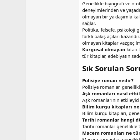
Genellikle biyografi ve oto
deneyimlerinden ve yaşadığı
olmayan bir yaklaşımla kalem
sağlar.
Politika, felsefe, psikoloji
farklı bakış açıları kazandı
olmayan kitaplar vazgeçilm
Kurgusal olmayan
kitap 
tür kitaplar, edebiyatın sa
Sık Sorulan Soru
Polisiye roman nedir?
Polisiye romanlar, genellik
Aşk romanları nasıl etkil
Aşk romanlarının etkileyici
Bilim kurgu kitapları nel
Bilim kurgu kitapları, genel
Tarihi romanlar hangi dö
Tarihi romanlar genellikle ta
Macera romanları ne tür 
Macera romanları genellikle 