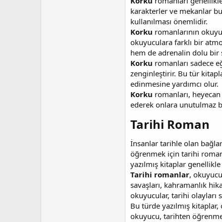
Korku
romanları genellikle 
karakterler ve mekanlar bu 
kullanılması önemlidir.
Korku
romanlarının okuyuc
okuyuculara farklı bir atmo
hem de adrenalin dolu bir s
Korku
romanları sadece eğ
zenginleştirir. Bu tür kita
edinmesine yardımcı olur.
Korku
romanları, heyecan a
ederek onlara unutulmaz b
Tarihi Roman​
İnsanlar tarihle olan bağla
öğrenmek için tarihi roman
yazılmış kitaplar genellikl
Tarihi romanlar
, okuyucu
savaşları, kahramanlık hika
okuyucular, tarihi olayları 
Bu türde yazılmış kitaplar,
okuyucu, tarihten öğrenmek 