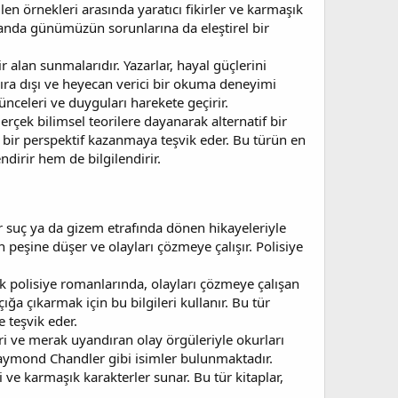
en örnekleri arasında yaratıcı fikirler ve karmaşık
manda günümüzün sorunlarına da eleştirel bir
r alan sunmalarıdır. Yazarlar, hayal güçlerini
ıra dışı ve heyecan verici bir okuma deneyimi
nceleri ve duyguları harekete geçirir.
erçek bilimsel teorilere dayanarak alternatif bir
lı bir perspektif kazanmaya teşvik eder. Bu türün en
dirir hem de bilgilendirir.
r suç ya da gizem etrafında dönen hikayeleriyle
 peşine düşer ve olayları çözmeye çalışır. Polisiye
Klasik polisiye romanlarında, olayları çözmeye çalışan
çığa çıkarmak için bu bilgileri kullanır. Bu tür
 teşvik eder.
i ve merak uyandıran olay örgüleriyle okurları
Raymond Chandler gibi isimler bulunmaktadır.
ve karmaşık karakterler sunar. Bu tür kitaplar,