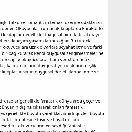
e aşk, tutku ve romantizm teması üzerine odaklanan
nda döner. Okuyucular, romantik kitaplarda karakterler
ik
kitaplar genellikle duygusal bir etki bırakmayı
l bir deneyim yaşamalarını sağlar. Bu türdeki
ar, okuyuculara uzak diyarlara seyahat etme ve farklı
sal bir bağ kurarak kendi duygusal zenginleşmelerine
bir mesaj ile okuyuculara ilham verir.Romantik
ular, kahramanların duygusal yolculuklarına eşlik
 kitaplar, insanın duygusal derinliklerine inme ve
 kitaplar genellikle fantastik dünyalarda geçer ve
 dünyanın dışına çıkararak onları fantastik
 genellikle büyülü yaratıklar, sihirli güçler, büyülü
ınırlarının ötesine taşır ve hayal gücünü
 eserleri, okuyucuların en sevdiği fantastik
ünyalarda unutulmaz maceralar yaşamaktan keyif