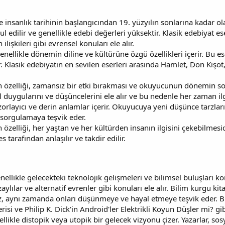
le insanlık tarihinin başlangıcından 19. yüzyılın sonlarına kadar
ul edilir ve genellikle edebi değerleri yüksektir. Klasik edebiyat es
lişkileri gibi evrensel konuları ele alır.
enellikle dönemin diline ve kültürüne özgü özellikleri içerir. Bu 
. Klasik edebiyatın en sevilen eserleri arasında Hamlet, Don Kişot
en özelliği, zamansız bir etki bırakması ve okuyucunun dönemin s
l duygularını ve düşüncelerini ele alır ve bu nedenle her zaman ilgi
zorlayıcı ve derin anlamlar içerir. Okuyucuya yeni düşünce tarzları 
orgulamaya teşvik eder.
 özelliği, her yaştan ve her kültürden insanın ilgisini çekebilmesid
s tarafından anlaşılır ve takdir edilir.
nellikle gelecekteki teknolojik gelişmeleri ve bilimsel buluşları ko
aylılar ve alternatif evrenler gibi konuları ele alır. Bilim kurgu k
aynı zamanda onları düşünmeye ve hayal etmeye teşvik eder. Bu 
si ve Philip K. Dick'in Android'ler Elektrikli Koyun Düşler mi? gi
ellikle distopik veya utopik bir gelecek vizyonu çizer. Yazarlar, sos