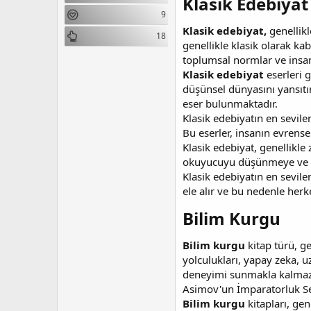
Klasik Edebiyat​
n
i
9
Klasik edebiyat,
genellik
18
genellikle klasik olarak kab
toplumsal normlar ve insan i
Klasik edebiyat
eserleri g
düşünsel dünyasını yansıtır
eser bulunmaktadır.
Klasik edebiyatın en sevil
Bu eserler, insanın evrense
Klasik edebiyat, genellikle 
okuyucuyu düşünmeye ve s
Klasik edebiyatın en sevilen
ele alır ve bu nedenle herke
Bilim Kurgu​
Bilim kurgu
kitap türü, ge
yolculukları, yapay zeka, uz
deneyimi sunmakla kalmaz, 
Asimov'un İmparatorluk Seri
Bilim kurgu
kitapları, gen