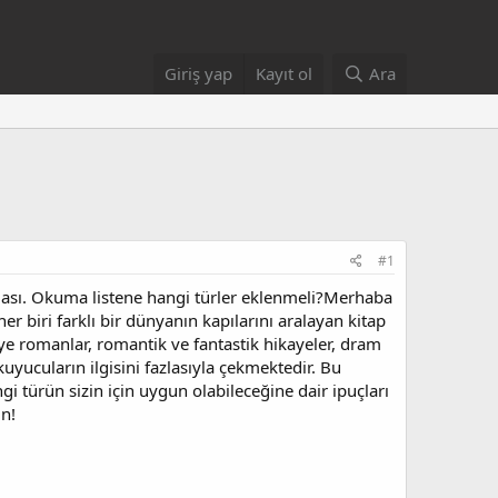
Giriş yap
Kayıt ol
Ara
#1
azlası. Okuma listene hangi türler eklenmeli?Merhaba
r biri farklı bir dünyanın kapılarını aralayan kitap
iye romanlar, romantik ve fantastik hikayeler, dram
kuyucuların ilgisini fazlasıyla çekmektedir. Bu
ngi türün sizin için uygun olabileceğine dair ipuçları
in!