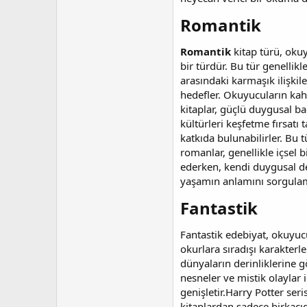
Romantik​
Romantik
kitap türü, oku
bir türdür. Bu tür genellik
arasındaki karmaşık ilişkil
hedefler. Okuyucuların kah
kitaplar, güçlü duygusal ba
kültürleri keşfetme fırsatı
katkıda bulunabilirler. Bu 
romanlar, genellikle içsel 
ederken, kendi duygusal den
yaşamın anlamını sorgulama
Fantastik​
Fantastik edebiyat, okuyuc
okurlara sıradışı karakterl
dünyaların derinliklerine g
nesneler ve mistik olaylar 
genişletir.Harry Potter seri
kitaplardan sadece birkaçı