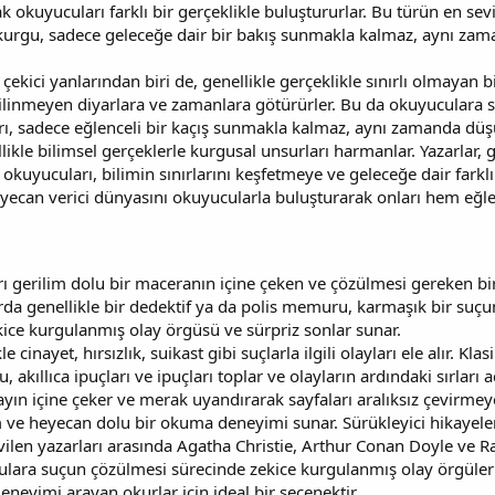
okuyucuları farklı bir gerçeklikle buluştururlar. Bu türün en sevil
 kurgu, sadece geleceğe dair bir bakış sunmakla kalmaz, aynı za
çekici yanlarından biri de, genellikle gerçeklikle sınırlı olmayan bi
ilinmeyen diyarlara ve zamanlara götürürler. Bu da okuyuculara s
arı, sadece eğlenceli bir kaçış sunmakla kalmaz, aynı zamanda düşü
likle bilimsel gerçeklerle kurgusal unsurları harmanlar. Yazarlar, g
 okuyucuları, bilimin sınırlarını keşfetmeye ve geleceğe dair fark
heyecan verici dünyasını okuyucularla buluşturarak onları hem eğlen
ı gerilim dolu bir maceranın içine çeken ve çözülmesi gereken bi
arda genellikle bir dedektif ya da polis memuru, karmaşık bir suçun
ice kurgulanmış olay örgüsü ve sürpriz sonlar sunar.
e cinayet, hırsızlık, suikast gibi suçlarla ilgili olayları ele alır. 
akıllıca ipuçları ve ipuçları toplar ve olayların ardındaki sırları a
yın içine çeker ve merak uyandırarak sayfaları aralıksız çevirmeye
 ve heyecan dolu bir okuma deneyimi sunar. Sürükleyici hikayeler
vilen yazarları arasında Agatha Christie, Arthur Conan Doyle ve 
ulara suçun çözülmesi sürecinde zekice kurgulanmış olay örgüleri 
neyimi arayan okurlar için ideal bir seçenektir.