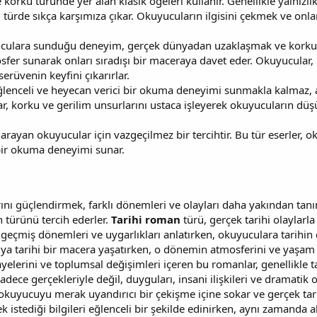
korku türünde yer alan klasik öğeleri kullanır. Genellikle yalnızlık
türde sıkça karşımıza çıkar. Okuyucuların ilgisini çekmek ve onla
ulara sunduğu deneyim, gerçek dünyadan uzaklaşmak ve korku dol
sfer sunarak onları sıradışı bir maceraya davet eder. Okuyucular,
erüvenin keyfini çıkarırlar.
lenceli ve heyecan verici bir okuma deneyimi sunmakla kalmaz, 
plar, korku ve gerilim unsurlarını ustaca işleyerek okuyucuların düş
rayan okuyucular için vazgeçilmez bir tercihtir. Bu tür eserler, 
ir okuma deneyimi sunar.
rını güçlendirmek, farklı dönemleri ve olayları daha yakından tanım
 türünü tercih ederler.
Tarihi roman
türü, gerçek tarihi olaylarla 
e geçmiş dönemleri ve uygarlıkları anlatırken, okuyuculara tarihin 
ya tarihi bir macera yaşatırken, o dönemin atmosferini ve yaşam t
yelerini ve toplumsal değişimleri içeren bu romanlar, genellikle ta
sadece gerçekleriyle değil, duyguları, insani ilişkileri ve dramatik
 okuyucuyu merak uyandırıcı bir çekişme içine sokar ve gerçek tar
istediği bilgileri eğlenceli bir şekilde edinirken, aynı zamanda 