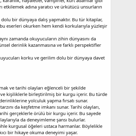
, karanlık, hayaletler, vampirler, kurt adamlar gibi
rı etkilemek adına yaratıcı ve ürkütücü unsurların
u bir dünyaya dalış yapmaktır. Bu tür kitaplar,
 bu eserleri okurken hem kendi korkularıyla yüzleşir
aynı zamanda okuyucuların zihin dünyasını da
ünsel derinlik kazanmasına ve farklı perspektifler
okuyucuları korku ve gerilim dolu bir dünyaya davet
ak ve tarihi olayları eğlenceli bir şekilde
ve kişiliklerle birleştirilmiş bir kurgu içerir. Bu türde
derinliklerine yolculuk yapma fırsatı sunar.
arzını da keşfetme imkanı sunar. Tarihi olayları,
rihi gerçeklerle örülü bir kurgu içerir. Bu sayede
 olaylarıyla da deneyimleme şansı bulurlar.
ihle kurgusal öğeleri ustaca harmanlar. Böylelikle
akıcı bir hikaye okuma deneyimi yaşar.