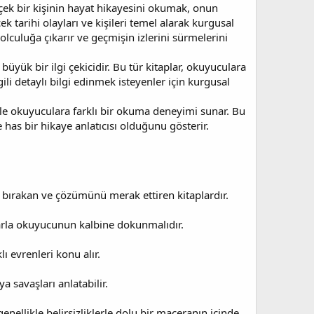
rçek bir kişinin hayat hikayesini okumak, onun
k tarihi olayları ve kişileri temel alarak kurgusal
yolculuğa çıkarır ve geçmişin izlerini sürmelerini
büyük bir ilgi çekicidir. Bu tür kitaplar, okuyuculara
gili detaylı bilgi edinmek isteyenler için kurgusal
rle okuyuculara farklı bir okuma deneyimi sunar. Bu
has bir hikaye anlatıcısı olduğunu gösterir.
e bırakan ve çözümünü merak ettiren kitaplardır.
mlarla okuyucunun kalbine dokunmalıdır.
lı evrenleri konu alır.
ya savaşları anlatabilir.
enellikle belirsizliklerle dolu bir maceranın içinde