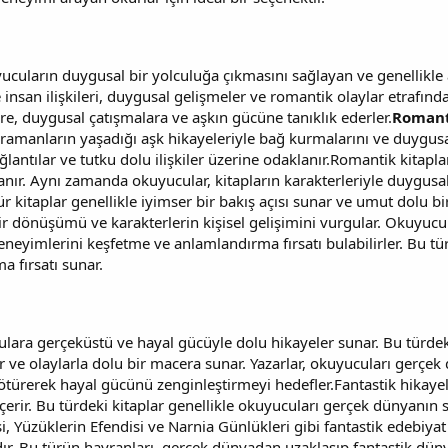
yucuların duygusal bir yolculuğa çıkmasını sağlayan ve genellikl
le insan ilişkileri, duygusal gelişmeler ve romantik olaylar etrafı
ere, duygusal çatışmalara ve aşkın gücüne tanıklık ederler.
Romant
ramanların yaşadığı aşk hikayeleriyle bağ kurmalarını ve duygusa
ğlantılar ve tutku dolu ilişkiler üzerine odaklanır.Romantik kitapl
 tanır. Aynı zamanda okuyucular, kitapların karakterleriyle duygu
tür kitaplar genellikle iyimser bir bakış açısı sunar ve umut dolu 
bir dönüşümü ve karakterlerin kişisel gelişimini vurgular. Okuyuc
eyimlerini keşfetme ve anlamlandırma fırsatı bulabilirler. Bu tür
 fırsatı sunar.
ulara gerçeküstü ve hayal gücüyle dolu hikayeler sunar. Bu türdeki
er ve olaylarla dolu bir macera sunar. Yazarlar, okuyucuları gerçek
ötürerek hayal gücünü zenginleştirmeyi hedefler.Fantastik hikayeler,
içerir. Bu türdeki kitaplar genellikle okuyucuları gerçek dünyanın s
si, Yüzüklerin Efendisi ve Narnia Günlükleri gibi fantastik edebiyat
dır. Bu türün hayranları, gerçek dünyadan uzaklaşıp fantastik d