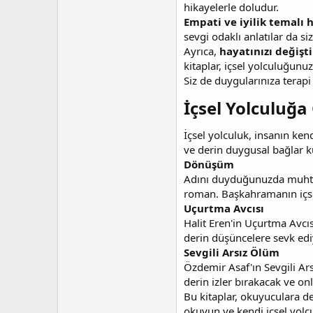
hikayelerle doludur.
Empati ve iyilik temalı 
sevgi odaklı anlatılar da si
Ayrıca,
hayatınızı değişti
kitaplar, içsel yolculuğunuz
Siz de duygularınıza terapi 
İçsel Yolculuğa 
İçsel yolculuk, insanın ken
ve derin duygusal bağlar ku
Dönüşüm
Adını duyduğunuzda muhteme
roman. Başkahramanın içsel
Uçurtma Avcısı
Halit Eren'in Uçurtma Avcıs
derin düşüncelere sevk edi
Sevgili Arsız Ölüm
Özdemir Asaf'ın Sevgili Ars
derin izler bırakacak ve on
Bu kitaplar, okuyuculara de
okuyun ve kendi içsel yolc