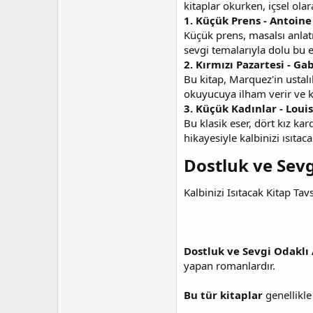
kitaplar okurken, içsel olar
1. Küçük Prens - Antoine
Küçük prens, masalsı anlat
sevgi temalarıyla dolu bu e
2. Kırmızı Pazartesi - G
Bu kitap, Marquez'in ustalık
okuyucuya ilham verir ve ka
3. Küçük Kadınlar - Loui
Bu klasik eser, dört kız ka
hikayesiyle kalbinizi ısıta
Dostluk ve Sevgi
Kalbinizi Isıtacak Kitap Tavs
Dostluk ve Sevgi Odaklı 
yapan romanlardır.
Bu tür kitaplar
genellikle