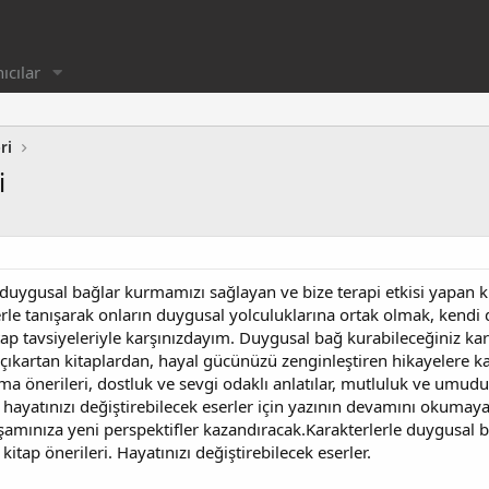
ıcılar
ri
i
uygusal bağlar kurmamızı sağlayan ve bize terapi etkisi yapan kit
rlerle tanışarak onların duygusal yolculuklarına ortak olmak, kendi
kitap tavsiyeleriyle karşınızdayım. Duygusal bağ kurabileceğiniz ka
çıkartan kitaplardan, hayal gücünüzü zenginleştiren hikayelere kad
ma önerileri, dostluk ve sevgi odaklı anlatılar, mutluluk ve umud
 hayatınızı değiştirebilecek eserler için yazının devamını okumay
amınıza yeni perspektifler kazandıracak.Karakterlerle duygusal ba
itap önerileri. Hayatınızı değiştirebilecek eserler.