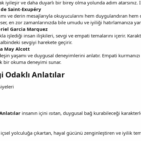
ak iyileşir ve daha duyarlı bir birey olma yolunda adım atarsınız. İ
 de Saint-Exupéry
ımı ve derin mesajlarıyla okuyucularını hem duygulandıran hem de
ser, en zor zamanlarınızda bile umudu ve iyiliği hatırlamanıza yar
abriel Garcia Marquez
la işlediği insan ilişkileri, sevgi ve empati temalarını içerir. Karak
lbindeki sevgiyi harekete geçirir.
sa May Alcott
rdeşin yaşamı ve duygusal deneyimlerini anlatır. Empati kurmanızı
cak bir okuma deneyimi sunar.
 Odaklı Anlatılar​
iyeleri
Anlatılar
insanın içini ısıtan, duygusal bağ kurabileceği karakterl
 içsel yolculuğa çıkartan, hayal gücünü zenginleştiren ve iyilik te