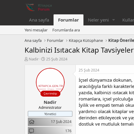
Ana sayfa
Forumlar
Neler yeni
Kullan
Yeni mesajlar
Forumlarda ara
Ana sayfa
Forumlar
Kitapça Kütüphane
Kitap Önerile
Kalbinizi Isıtacak Kitap Tavsiyeler
K
B
Nadir
25 Şub 2024
o
a
n
ş
25 Şub 2024
b
l
İçsel dünyamıza dokunan, d
u
a
y
n
aracılığıyla farklı karakte
u
g
yazıda, kalbinizi ısıtacak 
Çevrimdışı
b
ı
romanlara, içsel yolculuğa 
Nadir
a
ç
İyilik ve empati temalı oku
ş
t
Administrator
yardımcı olacak kitaplar ve
l
a
Yönetici
derinden etkileyecek ve yaş
a
r
17 Şub 2024
t
i
dostluk ve mutluluk temalı k
a
h
176