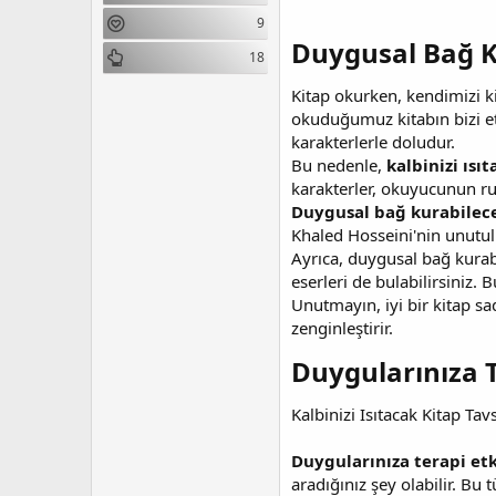
n
i
9
Duygusal Bağ Ku
18
Kitap okurken, kendimizi k
okuduğumuz kitabın bizi etk
karakterlerle doludur.
Bu nedenle,
kalbinizi ısı
karakterler, okuyucunun r
Duygusal bağ kurabilece
Khaled Hosseini'nin unutul
Ayrıca, duygusal bağ kurabi
eserleri de bulabilirsiniz.
Unutmayın, iyi bir kitap s
zenginleştirir.
Duygularınıza T
Kalbinizi Isıtacak Kitap Tavs
Duygularınıza terapi etk
aradığınız şey olabilir. Bu