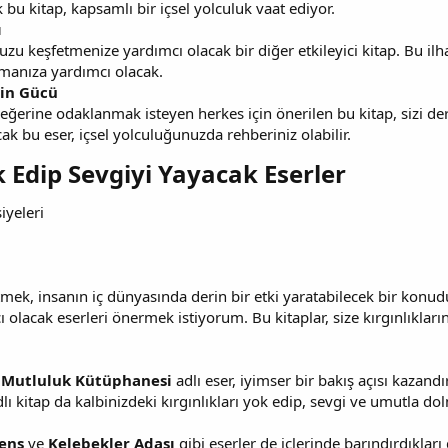
u kitap, kapsamlı bir içsel yolculuk vaat ediyor.
ı
uzu keşfetmenize yardımcı olacak bir diğer etkileyici kitap. Bu il
manıza yardımcı olacak.
nin Gücü
değerine odaklanmak isteyen herkes için önerilen bu kitap, sizi de
k bu eser, içsel yolculuğunuzda rehberiniz olabilir.
k Edip Sevgiyi Yayacak Eserler​
iyeleri
etmek, insanın iç dünyasında derin bir etki yaratabilecek bir konudu
olacak eserleri önermek istiyorum. Bu kitaplar, size kırgınlıkları
Mutluluk Kütüphanesi
adlı eser, iyimser bir bakış açısı kazand
lı kitap da kalbinizdeki kırgınlıkları yok edip, sevgi ve umutla do
ens
ve
Kelebekler Adası
gibi eserler de içlerinde barındırdıkları