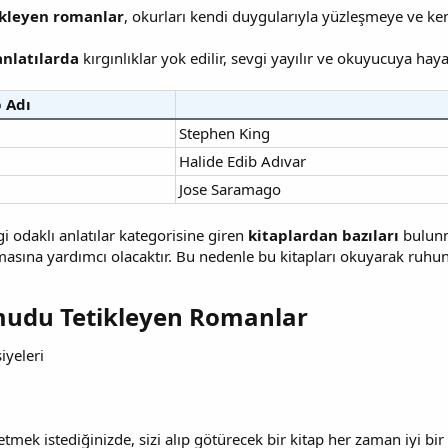
kleyen romanlar
, okurları kendi duygularıyla yüzleşmeye ve ken
anlatılarda
kırgınlıklar yok edilir, sevgi yayılır ve okuyucuya hayat
 Adı
Stephen King
Halide Edib Adıvar
Jose Saramago
i odaklı anlatılar kategorisine giren
kitaplardan bazıları
bulunma
sına yardımcı olacaktır. Bu nedenle bu kitapları okuyarak ruhunuz
udu Tetikleyen Romanlar​
iyeleri
tmek istediğinizde, sizi alıp götürecek bir kitap her zaman iyi bir t