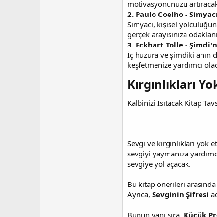
motivasyonunuzu artıracak b
2. Paulo Coelho - Simyac
Simyacı, kişisel yolculuğun
gerçek arayışınıza odaklan
3. Eckhart Tolle - Şimdi'
İç huzura ve şimdiki anın 
keşfetmenize yardımcı olaca
Kırgınlıkları Yo
Kalbinizi Isıtacak Kitap Tavs
Sevgi ve kırgınlıkları yok 
sevgiyi yaymanıza yardımcı 
sevgiye yol açacak.
Bu kitap önerileri arasında
Ayrıca,
Sevginin Şifresi
ad
Bunun yanı sıra,
Küçük Pr