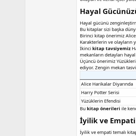
Hayal Gücünüzü
Hayal gücünü zenginleştir
Bu kitaplar sizi başka dün
Birinci kitap önerimiz Alic
Karakterlerin ve olayların ya
İkinci
kitap tavsiyemiz
Ha
mekanların detayları hayal
Üçüncü önerimiz Yüzüklerin 
ediyor. Zengin mekan tasvir
Alice Harikalar Diyarında
Harry Potter Serisi
Yüzüklerin Efendisi
Bu
kitap önerileri
ile ken
İyilik ve Empat
İyilik ve empati temalı kita