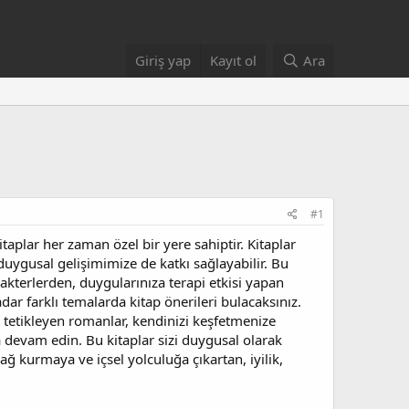
Giriş yap
Kayıt ol
Ara
#1
aplar her zaman özel bir yere sahiptir. Kitaplar
 duygusal gelişimimize de katkı sağlayabilir. Bu
rakterlerden, duygularınıza terapi etkisi yapan
ar farklı temalarda kitap önerileri bulacaksınız.
u tetikleyen romanlar, kendinizi keşfetmenize
a devam edin. Bu kitaplar sizi duygusal olarak
ğ kurmaya ve içsel yolculuğa çıkartan, iyilik,