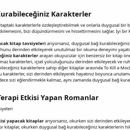
rabileceğiniz Karakterler​
itaptaki karakterlerle özdeşleştirebilmek ve onlarla duygusal bir
ilemesini, bizi düşündürmesini ve hissettirmesini sağlar. İyi bir
tacak kitap tavsiyeleri
arıyorsanız, duygusal bağ kurabileceğiniz k
uhunu derinden etkileyerek unutulmaz bir okuma deneyimi yaşatır
ğiniz karakterler
arayan okuyucular için benzersiz bir kitap öner
maz karakterleri, içsel yolculuğunuzu derinden etkileyecek ve ru
leceğiniz karakterlere sahip diğer kitaplar arasında To Kill a Moc
 Bu karakterler, sizi derinden etkileyerek hayatınız boyunca unutam
adece sizi eğlendirmekle kalmaz, aynı zamanda duygusal bağ kurab
erapi Etkisi Yapan Romanlar​
iyeleri
isi yapacak kitaplar
arıyorsanız, okurken sizi derinden etkileye
 tür kitaplar, okurken duygusal bağ kurabileceğiniz karakterlerin h