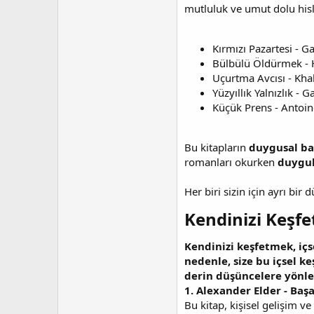
mutluluk ve umut dolu hisl
Kırmızı Pazartesi - G
Bülbülü Öldürmek - 
Uçurtma Avcısı - Kha
Yüzyıllık Yalnızlık -
Küçük Prens - Antoin
Bu kitapların
duygusal b
romanları okurken
duygul
Her biri sizin için ayrı bi
Kendinizi Keşfe
Kendinizi keşfetmek, içs
nedenle, size bu içsel k
derin düşüncelere yönlen
1. Alexander Elder - Baş
Bu kitap, kişisel gelişim v