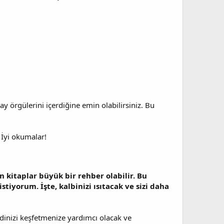
y örgülerini içerdiğine emin olabilirsiniz. Bu
 İyi okumalar!
 kitaplar büyük bir rehber olabilir. Bu
tiyorum. İşte, kalbinizi ısıtacak ve sizi daha
ndinizi keşfetmenize yardımcı olacak ve