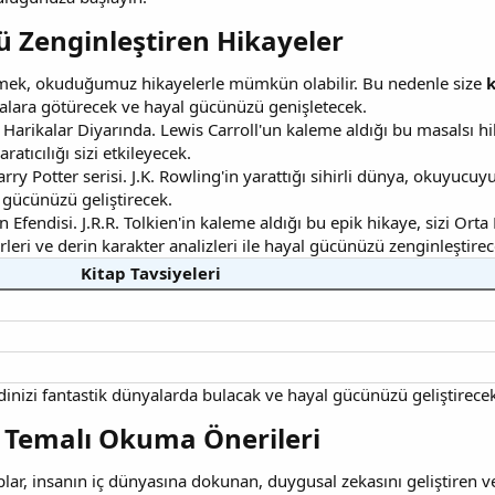
 Zenginleştiren Hikayeler​
mek, okuduğumuz hikayelerle mümkün olabilir. Bu nedenle size
k
yalara götürecek ve hayal gücünüzü genişletecek.
e Harikalar Diyarında. Lewis Carroll'un kaleme aldığı bu masalsı 
ratıcılığı sizi etkileyecek.
rry Potter serisi. J.K. Rowling'in yarattığı sihirli dünya, okuyucu
 gücünüzü geliştirecek.
Efendisi. J.R.R. Tolkien'in kaleme aldığı bu epik hikaye, sizi Or
leri ve derin karakter analizleri ile hayal gücünüzü zenginleştirec
Kitap Tavsiyeleri
dinizi fantastik dünyalarda bulacak ve hayal gücünüzü geliştirecek
i Temalı Okuma Önerileri​
plar, insanın iç dünyasına dokunan, duygusal zekasını geliştiren ve