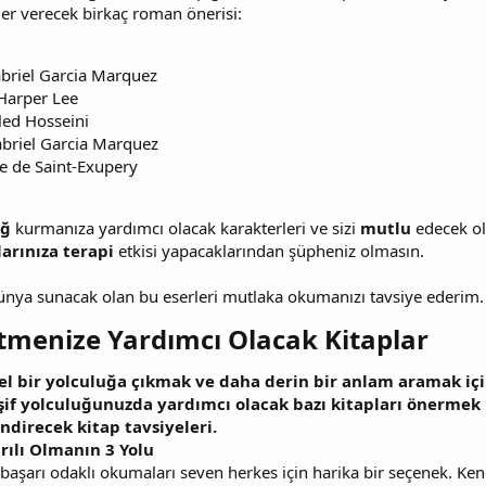
er verecek birkaç roman önerisi:
abriel Garcia Marquez
Harper Lee
led Hosseini
 Gabriel Garcia Marquez
e de Saint-Exupery
ağ
kurmanıza yardımcı olacak karakterleri ve sizi
mutlu
edecek ola
arınıza terapi
etkisi yapacaklarından şüpheniz olmasın.
r dünya sunacak olan bu eserleri mutlaka okumanızı tavsiye ederim.
tmenize Yardımcı Olacak Kitaplar​
el bir yolculuğa çıkmak ve daha derin bir anlam aramak için
eşif yolculuğunuzda yardımcı olacak bazı kitapları önermek is
direcek kitap tavsiyeleri.
arılı Olmanın 3 Yolu
e başarı odaklı okumaları seven herkes için harika bir seçenek. Ke