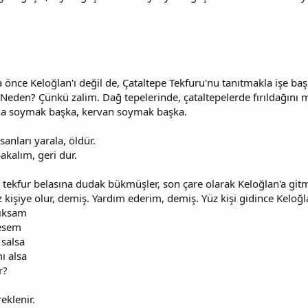
nce Keloğlan'ı değil de, Çataltepe Tekfuru'nu tanıtmakla işe başl
eden? Çünkü zalim. Dağ tepelerinde, çataltepelerde fırıldağını 
ma soymak başka, kervan soymak başka.
sanları yarala, öldür.
bakalım, geri dur.
 tekfur belasına dudak bükmüşler, son çare olarak Keloğlan'a gitmi
yüz kişiye olur, demiş. Yardım ederim, demiş. Yüz kişi gidince Ke
çıksam
desem
 salsa
ı alsa
r?
eklenir.