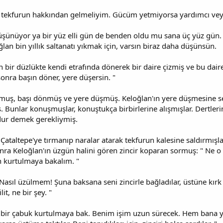
 tekfurun hakkından gelmeliyim. Gücüm yetmiyorsa yardımcı veya
üşünüyor ya bir yüz elli gün de benden oldu mu sana üç yüz gün. B
lan bin yıllık saltanatı yıkmak için, varsın biraz daha düşünsün.
 bir düzlükte kendi etrafında dönerek bir daire çizmiş ve bu dair
ra başın döner, yere düşersin. "
muş, başı dönmüş ve yere düşmüş. Keloğlan'ın yere düşmesine se
. Bunlar konuşmuşlar, konuştukça birbirlerine alışmışlar. Dertleri
dur demek gerekliymiş.
 Çataltepe'ye tırmanıp naralar atarak tekfurun kalesine saldırmışl
sonra Keloğlan'ın üzgün halini gören zincir koparan sormuş: " Ne
n kurtulmaya bakalım. "
asıl üzülmem! Şuna baksana seni zincirle bağladılar, üstüne kırk ki
it, ne bir şey. "
n bir çabuk kurtulmaya bak. Benim işim uzun sürecek. Hem bana yar