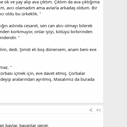
e ok ve yay alıp ava çıktım. Çıktım da ava çıktığıma
tım, avcı olamadım ama avlarla arkadaş oldum. Bir
ı oldu bu ürkeklik. "
ın aslında cesaret, sen can alıcı olmayı bilerek
senden korkmuyor, onlar iyiyi, kötüyü birbirinden
ndendir. "
yiyelim, dedi. Şimdi eli boş dönersem, anam beni eve
maz. "
a çorbası içmek için, eve davet etmiş. Çorbalar
 deyip aralarından ayrılmış. Masalımız da burada
#3
an baylar, bayanlar geçer.