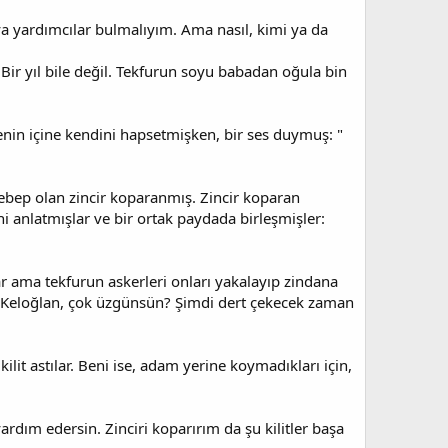
 yardımcılar bulmalıyım. Ama nasıl, kimi ya da
ir yıl bile değil. Tekfurun soyu babadan oğula bin
enin içine kendini hapsetmişken, bir ses duymuş: "
bep olan zincir koparanmış. Zincir koparan
ni anlatmışlar ve bir ortak paydada birleşmişler:
ar ama tekfurun askerleri onları yakalayıp zindana
 o Keloğlan, çok üzgünsün? Şimdi dert çekecek zaman
lit astılar. Beni ise, adam yerine koymadıkları için,
dım edersin. Zinciri koparırım da şu kilitler başa