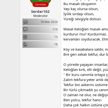
Bu masalı okuyanın
Çevrimdışı
Yaşı kaç olursa olsun,
Serdar102
İyilik sırdaşı olsun,
Moderator
Yüreği sevgiyle dolsun.
18 Mar 2024
Masal Keloğlan masalı ama ö
110
kurdurur mu? Kurdurmaz. N
13
kervanları soyduracak. El
18
Köy ve kasabalara saldır, in
Bre geri zekalı tekfur, dur 
O yörede yaşayan insanlar,
Keloğlan kırk, elli değil, 
" Bir kuru canımla ortaya 
Zalim tekfura yeter artık 
Tekfur bin askerini üstüme
Bir türlü çıkmadık şu canım
O zaman ne olur, ne değişi
Ben yolcu, tekfur hancı
Daha çok halkın üstüne çör