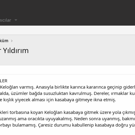
ıcılar
yküm
 Yıldırım
LER
Keloğlan varmış. Anasıyla birlikte karınca kararınca geçinip gider
dalda, üzümler bağda susuzluktan kavrulmuş. Dereler, ırmaklar ku
e kışlık yiyecek alması için kasabaya gitmeye ikna etmiş.
ekleri torbasına koyan Keloğlan kasabaya gitmek üzere yola çıkm
 uzanmış ama oracıkta uyuyakalmış. Neden sonra uyanmış, bakmı
 torbayı bulamamış. Çaresiz durumu kabullenip kasabaya doğru 