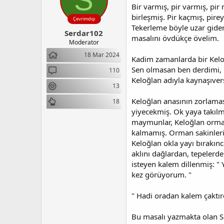
Bir varmış, pir varmış, pir
birleşmiş. Pir kaçmış, pir
Çevrimdışı
Tekerleme böyle uzar gider
Serdar102
masalını övdükçe övelim.
Moderator
18 Mar 2024
Kadim zamanlarda bir Kel
Sen olmasan ben derdimi, k
110
Keloğlan adıyla kaynaşıver
13
Keloğlan anasının zorlaması
18
yiyecekmiş. Ok yaya takılm
maymunlar, Keloğlan orman
kalmamış. Orman sakinleri 
Keloğlan okla yayı bırakın
aklını dağlardan, tepelerd
isteyen kalem dillenmiş: " 
kez görüyorum. "
" Hadi oradan kalem çaktırd
Bu masalı yazmakta olan Ser