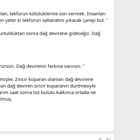
n, tekfurun kötülüklerine son vermek. İnsanları
eter ki tekfurun saltanatını yıkacak çareyi bul. "
n kurtulduktan sonra dağ devirene gideceğiz. Dağ
rürsün. Dağ devirenin farkına varırsın. "
mişler. Zincir koparan olanları dağ devirene
olan dağ deviren zincir koparanın dürtmesiyle
Yarım saat sonra toz bulutu kalkınca ortada ne
olmuş.
#4