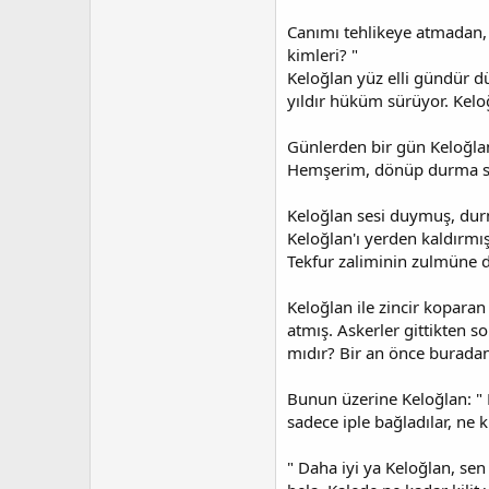
Canımı tehlikeye atmadan,
kimleri? "
Keloğlan yüz elli gündür d
yıldır hüküm sürüyor. Keloğ
Günlerden bir gün Keloğlan
Hemşerim, dönüp durma son
Keloğlan sesi duymuş, dur
Keloğlan'ı yerden kaldırmış
Tekfur zaliminin zulmüne 
Keloğlan ile zincir koparan
atmış. Askerler gittikten 
mıdır? Bir an önce burada
Bunun üzerine Keloğlan: " N
sadece iple bağladılar, ne kil
" Daha iyi ya Keloğlan, se