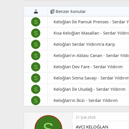
Benzer konular
Keloğlan İle Pamuk Prenses - Serdar Y
S
Kısa Keloğlan Masalları - Serdar Yıldır
S
Keloğlan Serdar Yıldırım'a Karşı
S
Keloğlan'ın Ablası Canan - Serdar Yıld
S
Keloğlan Dev Fare - Serdar Yıldırım
S
Keloğlan Sıtma Savaşı - Serdar Yıldırı
S
Keloğlan İle Uludağ - Serdar Yıldırım
S
Keloğlan'ın İkizi - Serdar Yıldırım
S
21 Şub 2026
S
AVCI KELOĞLAN