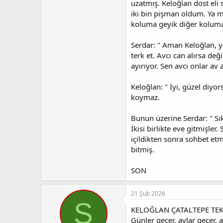
uzatmış. Keloğlan dost eli 
iki bin pişman oldum. Ya m
koluma geyik diğer koluma 
Serdar: " Aman Keloğlan, y
terk et. Avcı can alırsa de
ayırıyor. Sen avcı onlar a
Keloğlan: " İyi, güzel diyo
koymaz.
Bunun üzerine Serdar: " Sı
İkisi birlikte eve gitmişler
içildikten sonra sohbet et
bitmiş.
SON
21 Şub 2026
S
KELOĞLAN ÇATALTEPE TEK
Günler geçer, aylar geçer, 