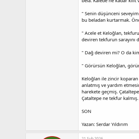
bela. Kalede ne kadar kilit v
" Senin düşünceni seveyim
bu beladan kurtarmak. Önde
" Acele et Keloğlan, tekfur
deviren tekfurun sarayını d
" Dağ deviren mi? O da ki
" Görürsün Keloğlan, görürs
Keloğlan ile zincir kopara
anlatmış ve yardım etmesini
harekete geçmiş. Çataltepe'
Çataltepe ne tekfur kalmış.
SON
Yazan: Serdar Yıldırım
21 Şub 2026