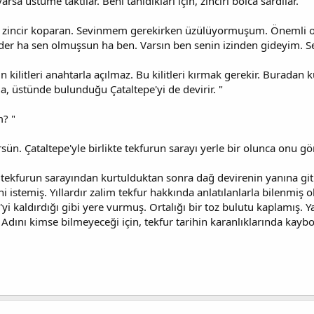
arsa üstüme taktılar. Beni tanıdıkları için, zinciri bolca sardılar. "
 zincir koparan. Sevinmem gerekirken üzülüyormuşum. Önemli ola
r ha sen olmuşsun ha ben. Varsın ben senin izinden gideyim. Sen y
un kilitleri anahtarla açılmaz. Bu kilitleri kırmak gerekir. Burada
a, üstünde bulunduğu Çataltepe'yi de devirir. "
m? "
ün. Çataltepe'yle birlikte tekfurun sarayı yerle bir olunca onu gö
n tekfurun sarayından kurtulduktan sonra dağ devirenin yanına git
 istemiş. Yıllardır zalim tekfur hakkında anlatılanlarla bilenmiş 
yi kaldırdığı gibi yere vurmuş. Ortalığı bir toz bulutu kaplamış. 
 Adını kimse bilmeyeceği için, tekfur tarihin karanlıklarında kayb