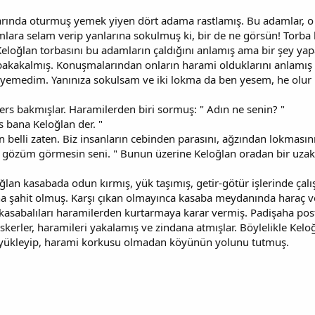
arında oturmuş yemek yiyen dört adama rastlamış. Bu adamlar, 
ara selam verip yanlarına sokulmuş ki, bir de ne görsün! Torba ke
 Keloğlan torbasını bu adamların çaldığını anlamış ama bir şey y
ara bakakalmış. Konuşmalarından onların harami olduklarını anlamı
ey yemedim. Yanınıza sokulsam ve iki lokma da ben yesem, he olur 
ters bakmışlar. Haramilerden biri sormuş: " Adın ne senin? "
 bana Keloğlan der. "
 belli zaten. Biz insanların cebinden parasını, ağzından lokmasını 
, gözüm görmesin seni. " Bunun üzerine Keloğlan oradan bir uzak
lan kasabada odun kırmış, yük taşımış, getir-götür işlerinde çalı
ğına şahit olmuş. Karşı çıkan olmayınca kasaba meydanında haraç
kasabalıları haramilerden kurtarmaya karar vermiş. Padişaha pos
erler, haramileri yakalamış ve zindana atmışlar. Böylelikle Keloğla
ğe yükleyip, harami korkusu olmadan köyünün yolunu tutmuş.