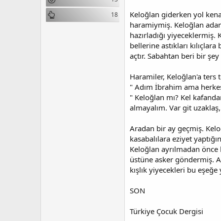
n
i
Keloğlan giderken yol ken
18
haramiymiş. Keloğlan adaml
hazırladığı yiyeceklermiş.
bellerine astıkları kılıçl
açtır. Sabahtan beri bir ş
Haramiler, Keloğlan'a ters 
" Adım İbrahim ama herkes
" Keloğlan mı? Kel kafandan
almayalım. Var git uzaklaş
Aradan bir ay geçmiş. Keloğ
kasabalılara eziyet yaptı
Keloğlan ayrılmadan önce 
üstüne asker göndermiş. Ask
kışlık yiyecekleri bu eşe
SON
Türkiye Çocuk Dergisi