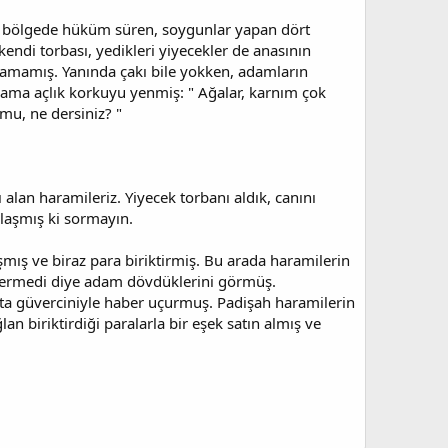
o bölgede hüküm süren, soygunlar yapan dört
ndi torbası, yedikleri yiyecekler de anasının
apamamış. Yanında çakı bile yokken, adamların
ş ama açlık korkuyu yenmiş: " Ağalar, karnım çok
mu, ne dersiniz? "
alan haramileriz. Yiyecek torbanı aldık, canını
laşmış ki sormayın.
şmış ve biraz para biriktirmiş. Bu arada haramilerin
 vermedi diye adam dövdüklerini görmüş.
ta güverciniyle haber uçurmuş. Padişah haramilerin
n biriktirdiği paralarla bir eşek satın almış ve