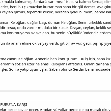
sıkmakla kalmamış, Serdar'a sarılmış: " Kusura bakma Serdar, elim
edet, beni bu çıkmazdan kurtarırsan sana bir gül demet. Ava çık
ceylan girmiş, tepemde keklik, nereden geldi bilmem, bende kalıc
aman Keloğlan, dağlar başı, duman Keloğlan. Senin ürkeklik sandığ
ğildir cesur, onda vardır mutlaka bir kusur. Tavşan, ceylan, keklik 
v ama korkmuyorsa av avcıdan, bu senin büyüklüğündendir, erdemi
rsun da anam elime ok ve yay verdi, git bir av vur, getir, pişirip 
kma canını Keloğlan. Annenle ben konuşurum. Bu iş için, sana kız
. Serdar'ın sözleri üzerine anası Keloğlan'ı affetmiş. Onları tarhan
mişler. Sonra yatıp uyumuşlar. Sabah olunca Serdar bana müsaade
FURU'NA KARŞI
aylar geçer, taylar geçer. Aradan yüzyıllar geçse de bu masalı okuy