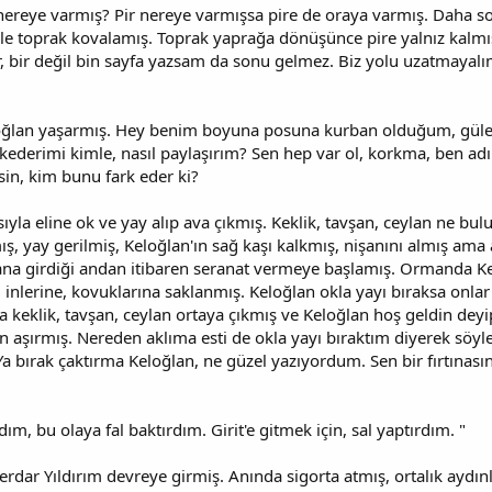
 nereye varmış? Pir nereye varmışsa pire de oraya varmış. Daha so
eyle toprak kovalamış. Toprak yaprağa dönüşünce pire yalnız kalmış
, bir değil bin sayfa yazsam da sonu gelmez. Biz yolu uzatmayal
oğlan yaşarmış. Hey benim boyuna posuna kurban olduğum, güler
ederimi kimle, nasıl paylaşırım? Sen hep var ol, korkma, ben ad
sin, kim bunu fark eder ki?
yla eline ok ve yay alıp ava çıkmış. Keklik, tavşan, ceylan ne bulu
ış, yay gerilmiş, Keloğlan'ın sağ kaşı kalkmış, nişanını almış am
a girdiği andan itibaren seranat vermeye başlamış. Ormanda K
inlerine, kovuklarına saklanmış. Keloğlan okla yayı bıraksa onlar 
ca keklik, tavşan, ceylan ortaya çıkmış ve Keloğlan hoş geldin de
en aşırmış. Nereden aklıma esti de okla yayı bıraktım diyerek sö
Ya bırak çaktırma Keloğlan, ne güzel yazıyordum. Sen bir fırtınası
ım, bu olaya fal baktırdım. Girit'e gitmek için, sal yaptırdım. "
dar Yıldırım devreye girmiş. Anında sigorta atmış, ortalık aydınl