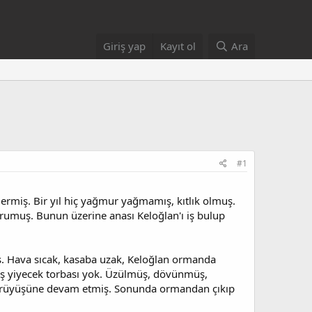
Giriş yap
Kayıt ol
Ara
#1
lermiş. Bir yıl hiç yağmur yağmamış, kıtlık olmuş.
rumuş. Bunun üzerine anası Keloğlan'ı iş bulup
ış. Hava sıcak, kasaba uzak, Keloğlan ormanda
ş yiyecek torbası yok. Üzülmüş, dövünmüş,
yürüyüşüne devam etmiş. Sonunda ormandan çıkıp