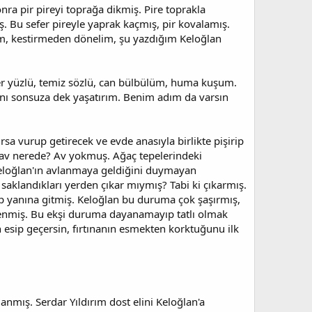
nra pir pireyi toprağa dikmiş. Pire toprakla
. Bu sefer pireyle yaprak kaçmış, pir kovalamış.
ım, kestirmeden dönelim, şu yazdığım Keloğlan
 yüzlü, temiz sözlü, can bülbülüm, huma kuşum.
ını sonsuza dek yaşatırım. Benim adım da varsın
rsa vurup getirecek ve evde anasıyla birlikte pişirip
a av nerede? Av yokmuş. Ağaç tepelerindeki
eloğlan'ın avlanmaya geldiğini duymayan
saklandıkları yerden çıkar mıymış? Tabi ki çıkarmış.
yip yanına gitmiş. Keloğlan bu duruma çok şaşırmış,
ylenmiş. Bu ekşi duruma dayanamayıp tatlı olmak
n esip geçersin, fırtınanın esmekten korktuğunu ilk
anmış. Serdar Yıldırım dost elini Keloğlan'a