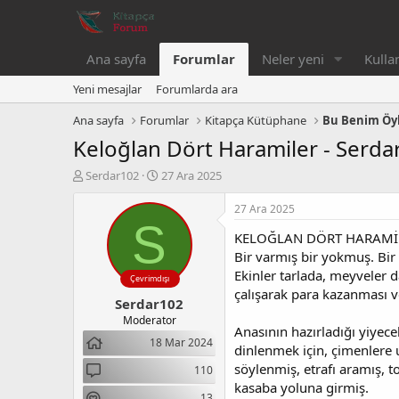
Ana sayfa
Forumlar
Neler yeni
Kullan
Yeni mesajlar
Forumlarda ara
Ana sayfa
Forumlar
Kitapça Kütüphane
Bu Benim Ö
Keloğlan Dört Haramiler - Serdar
K
B
Serdar102
27 Ara 2025
o
a
n
ş
27 Ara 2025
b
l
S
KELOĞLAN DÖRT HARAMİ
u
a
y
n
Bir varmış bir yokmuş. Bir 
u
g
Ekinler tarlada, meyveler 
Çevrimdışı
b
ı
çalışarak para kazanması v
Serdar102
a
ç
ş
t
Moderator
Anasının hazırladığı yiyec
l
a
18 Mar 2024
dinlenmek için, çimenlere
a
r
t
i
söylenmiş, etrafı aramış,
110
a
h
kasaba yoluna girmiş.
13