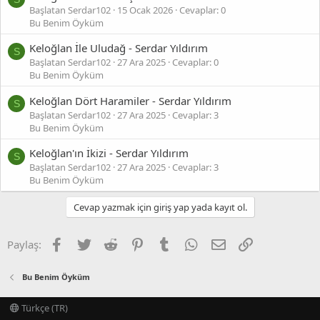
Başlatan Serdar102
15 Ocak 2026
Cevaplar: 0
Bu Benim Öyküm
Keloğlan İle Uludağ - Serdar Yıldırım
S
Başlatan Serdar102
27 Ara 2025
Cevaplar: 0
Bu Benim Öyküm
Keloğlan Dört Haramiler - Serdar Yıldırım
S
Başlatan Serdar102
27 Ara 2025
Cevaplar: 3
Bu Benim Öyküm
Keloğlan'ın İkizi - Serdar Yıldırım
S
Başlatan Serdar102
27 Ara 2025
Cevaplar: 3
Bu Benim Öyküm
Cevap yazmak için giriş yap yada kayıt ol.
Facebook
Twitter
Reddit
Pinterest
Tumblr
WhatsApp
E-posta
Link
Paylaş:
Bu Benim Öyküm
Türkçe (TR)