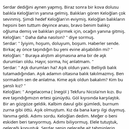
Serdar dediğini aynen yapmış. Biraz sonra bir kova dolusu
balıkla Keloğlan'ın yanına gelmiş. Balıkları gören Keloğlan çok
sevinmiş. Şimdi hedef Keloğlan'ın eviymiş. Keloğlan balıkların
hepsini ben tuttum deyince anası, bravo benim balıkçı
oğluma demiş ve balıkları pişirmek için, ocağın yanına gitmiş.
Keloğlan: " Daha daha nasılsın? " diye sormuş.
Serdar: " İyiyim, hoşum, doluyum, boşum. Haberler sende.
Birkaç ay önce taşındığın bu yeni evine alışabildin mi? "
Keloğlan: " Buraya alıştım alışmasına ama bir de aşk
durumları oldu. Hayır, sorma, hiç anlatmam. "
Serdar: " Aşk durumları ha? Aşık oldun yani. Belliydi balık
tutamadığından. Aşık adamın oltasına balık takılmazmış. Ben
sormadım sen de anlatma. Kime aşık oldun bakalım? Kim bu
şanslı kız? "
Keloğlan: " Angelacoma ( İnegöl ) Tekfuru Nicola'nın kızı. Bu
eve taşındığımızın ertesi günüydü. Göl kıyısında karşılaştık.
Bir an gözgöze geldik. Kalbim davul gibi gümledi, burnum
zurna gibi öttü. Aşık olmuştum. Kız da bana karşı ilgi duymuş.
Yanıma geldi. Adımı sordu. Keloğlan dedim. Meğer o beni
eskiden beri tanıyormuş. Adımı biliyormuş. Elele tutuştuk,
geleceği konuştuk. Serdar senin geleceğe ait tahminlerin