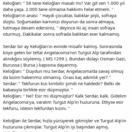
Keloğlan: " 58 tane Keloğlan masalı mı? Var git sen 1.000 yıl
daha yaşa. 2.000 tane olmazsa hakkımı helal etmem. "
Keloğlan'ın anası: " Haydi çocuklar, balıklar pişti, sofraya
düştü. Soğumadan karnınızı doyurun da sonra atmaya,
tutmaya devam edersiniz, " deyince iki aç insan sofraya
oturmuş. Dakikalar sonra sofrada balıktan eser kalmamış.
Serdar bir ay Keloğlan'ın evinde misafir kalmış. Sonrasında
köye gelen bir tellal Angelacoma'nın Turgut Alp tarafından
alındığını söylemiş. ( MS.1299 ). Bundan dolayı Osman Gazi,
Burussa ( Bursa ) kapısına dayanmış.
Keloğlan: " Duydun mu Serdar, Angelacoma'da savaş olmuş
da bizim haberimiz olmamış. Orası kaç adımlık yer? "
Serdar: " Tekfurun kızı kimbilir şimdi ne haldedir? Belki de
babasıyla birlikte esir düşmüştür. "
Keloğlan: " Ne? Esir mi düşmüştür? Kalk Serdar, kalk. Gidelim
Angelacoma'ya, varalım Turgut Alp'in huzuruna. Ettiyse esir
tekfuru, istesin tekfurdan kızını. "
Keloğlan ile Serdar, hızla yürüyerek gitmişler ve Turgut Alp'in
huzuruna çıkmışlar. Turgut Alp'in işi başından aşmış.