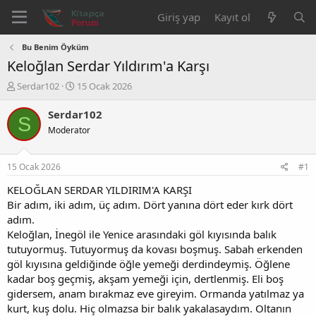
Giriş yap
Kayıt ol
Bu Benim Öyküm
Keloğlan Serdar Yıldırım'a Karşı
K
B
Serdar102
15 Ocak 2026
o
a
n
ş
Serdar102
S
b
l
Moderator
u
a
y
n
u
g
15 Ocak 2026
#1
b
ı
a
ç
KELOĞLAN SERDAR YILDIRIM'A KARŞI
ş
t
Bir adım, iki adım, üç adım. Dört yanına dört eder kırk dört
l
a
adım.
a
r
Keloğlan, İnegöl ile Yenice arasındaki göl kıyısında balık
t
i
tutuyormuş. Tutuyormuş da kovası boşmuş. Sabah erkenden
a
h
göl kıyısına geldiğinde öğle yemeği derdindeymiş. Öğlene
n
i
kadar boş geçmiş, akşam yemeği için, dertlenmiş. Eli boş
gidersem, anam bırakmaz eve gireyim. Ormanda yatılmaz ya
kurt, kuş dolu. Hiç olmazsa bir balık yakalasaydım. Oltanın