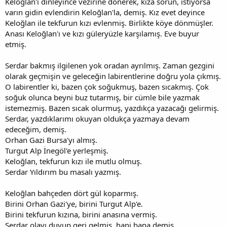
Keloğlan'ı dinleyince vezirine dönerek, kıza sorun, istiyorsa
varın gidin evlendirin Keloğlan'la, demiş. Kız evet deyince
Keloğlan ile tekfurun kızı evlenmiş. Birlikte köye dönmüşler.
Anası Keloğlan'ı ve kızı güleryüzle karşılamış. Eve buyur
etmiş.
Serdar bakmış ilgilenen yok oradan ayrılmış. Zaman gezgini
olarak geçmişin ve geleceğin labirentlerine doğru yola çıkmış.
O labirentler ki, bazen çok soğukmuş, bazen sıcakmış. Çok
soğuk olunca beyni buz tutarmış, bir cümle bile yazmak
istemezmiş. Bazen sıcak olurmuş, yazdıkça yazacağı gelirmiş.
Serdar, yazdıklarımı okuyan oldukça yazmaya devam
edeceğim, demiş.
Orhan Gazi Bursa'yı almış.
Turgut Alp İnegöl'e yerleşmiş.
Keloğlan, tekfurun kızı ile mutlu olmuş.
Serdar Yıldırım bu masalı yazmış.
Keloğlan bahçeden dört gül koparmış.
Birini Orhan Gazi'ye, birini Turgut Alp'e.
Birini tekfurun kızına, birini anasına vermiş.
Serdar olayı duyup geri gelmiş, hani bana demiş.