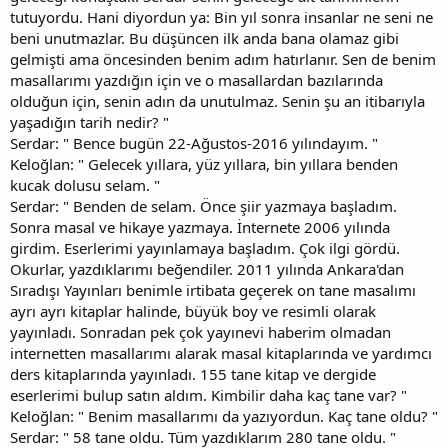
tutuyordu. Hani diyordun ya: Bin yıl sonra insanlar ne seni ne
beni unutmazlar. Bu düşüncen ilk anda bana olamaz gibi
gelmişti ama öncesinden benim adım hatırlanır. Sen de benim
masallarımı yazdığın için ve o masallardan bazılarında
olduğun için, senin adın da unutulmaz. Senin şu an itibarıyla
yaşadığın tarih nedir? "
Serdar: " Bence bugün 22-Ağustos-2016 yılındayım. "
Keloğlan: " Gelecek yıllara, yüz yıllara, bin yıllara benden
kucak dolusu selam. "
Serdar: " Benden de selam. Önce şiir yazmaya başladım.
Sonra masal ve hikaye yazmaya. İnternete 2006 yılında
girdim. Eserlerimi yayınlamaya başladım. Çok ilgi gördü.
Okurlar, yazdıklarımı beğendiler. 2011 yılında Ankara'dan
Sıradışı Yayınları benimle irtibata geçerek on tane masalımı
ayrı ayrı kitaplar halinde, büyük boy ve resimli olarak
yayınladı. Sonradan pek çok yayınevi haberim olmadan
internetten masallarımı alarak masal kitaplarında ve yardımcı
ders kitaplarında yayınladı. 155 tane kitap ve dergide
eserlerimi bulup satın aldım. Kimbilir daha kaç tane var? "
Keloğlan: " Benim masallarımı da yazıyordun. Kaç tane oldu? "
Serdar: " 58 tane oldu. Tüm yazdıklarım 280 tane oldu. "