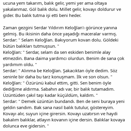
ucuna yem takarım, balık gelir, yemi yer ama oltaya
yakalanmaz. Göl balık dolu. Millet gelir, kovayı doldurur ve
gider. Bu balık tutma işi etti beni heder.
Zaman gezgini Serdar Yıldırım Keloğlan'ı görünce yanına
gelmiş. Bu ikisinin daha önce yaşadığı maceralar varmış.
Serdar: " Selam Keloğlan. Bakıyorum kovan dolu. Göldeki
bütün balıkları tutmuşsun. "
Keloğlan: " Serdar, selam da sen eskiden benimle alay
etmezdin. Bana daima yardımcı olurdun. Benim de sana çok
yardımım oldu. "
Serdar: " Alınma be Keloğlan. Şakacıktan öyle dedim. Söz
seninle bir daha bu tarz konuşmam. İlk ve son olsun. "
Keloğlan: " Özürünü kabul ettim, gitti. Sen benim öyle
dediğime aldırma. Sabahın adı var, bir balık tutamadım.
Üzüntüden çakıl taşı kadar küçüldüm, kaldım. "
Serdar: " Demek üzüntün bundandı. Ben de seni buraya yeni
geldin sandım. Bak sana nasıl balık tutulur, göstereyim.
Kovayı alır, suyun içine girersin. Kovayı uzatırsın ve haydi
bakalım balıklar, atlayın kovanın içine dersin. Balıklar kovaya
dolunca eve gidersin. "