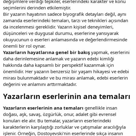
değişimlere verdiği tepkiler, eserlerindeki karakter ve konu
seçimlerini derinden etkilemiştir.
Bir yazarın hayatının sadece biyografik detayları değil, aynı
zamanda eserlerindeki temaları, tarzı ve teknikleri açısından
da incelenmesi gereklidir. Yazarın kişisel deneyimleri,
düşünceleri ve duygusal durumu, eserlerine yansıyarak
okuyucunun o eserleri anlamasında ve değerlendirmesinde
önemli bir rol oynar.
Yazarların hayatlarına genel bir bakış
yapmak, eserlerini
daha derinlemesine anlamak ve yazarın edebi kimliği
hakkında daha kapsamlı bir perspektif kazanmak için
önemlidir. Her yazarın benzersiz bir yaşam hikayesi ve edebi
mirası bulunmaktadır ve bu mirası anlamak, edebi eserlerin
değerini ve anlamını arttırmaktadır.
Yazarların eserlerinin ana temaları​
Yazarların eserlerinin ana temaları
genellikle insan
doğası, aşk, savaş, özgürlük, onur, adalet gibi evrensel
konuları ele alır. Bu temalar, yazarların eserlerindeki
karakterlerin karşılaştığı zorluklar ve çatışmalar aracılığıyla
işlenir. Örneğin, Dostoyevski'nin eserlerinde sıkça insanın