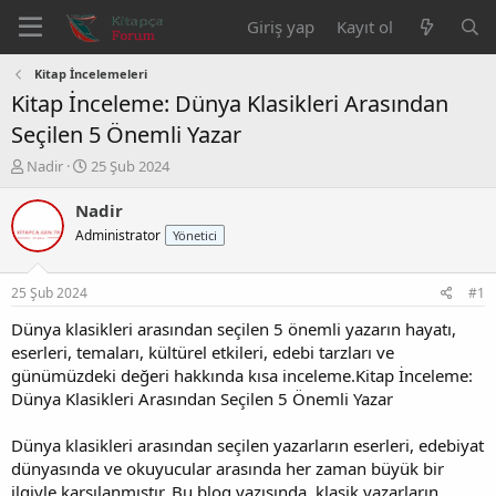
Giriş yap
Kayıt ol
Kitap İncelemeleri
Kitap İnceleme: Dünya Klasikleri Arasından
Seçilen 5 Önemli Yazar
K
B
Nadir
25 Şub 2024
o
a
n
ş
Nadir
b
l
Administrator
Yönetici
u
a
y
n
u
g
25 Şub 2024
#1
b
ı
a
ç
Dünya klasikleri arasından seçilen 5 önemli yazarın hayatı,
ş
t
eserleri, temaları, kültürel etkileri, edebi tarzları ve
l
a
günümüzdeki değeri hakkında kısa inceleme.Kitap İnceleme:
a
r
Dünya Klasikleri Arasından Seçilen 5 Önemli Yazar
t
i
a
h
Dünya klasikleri arasından seçilen yazarların eserleri, edebiyat
n
i
dünyasında ve okuyucular arasında her zaman büyük bir
ilgiyle karşılanmıştır. Bu blog yazısında, klasik yazarların