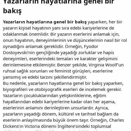
Yazarların hayatlarına genel bir
bakış​
Yazarların hayatlarına genel bir bakış
yaparken, her bir
yazarın kişisel hayatının yanı sıra edebi kariyerlerine de
odaklanmak önemlidir. Bir yazarın eserlerini anlamak için,
onun hayatının, deneyimlerinin ve düşüncelerinin nasıl bir rol
oynadığını anlamak gereklidir. Örneğin, Fyodor
Dostoyevski’nin gençliğinde yaşadığı zorluklar ve hapis
deneyimleri, eserlerindeki temaları ve karakter gelişimini
derinlemesine etkilemiştir. Benzer şekilde, Virginia Woolf’un
ruhsal sağlık sorunları ve feminist görüşleri, eserlerine
yansımış ve edebi tarzını şekillendirmiştir.
Bu nedenle, yazarların hayatlarına genel bir bakış yaparken,
biyografileri ve otobiyografik eserleri de incelemek gerekir.
Yazarların çocukluklarından yetişkinliklerine, eğitim
hayatlarından edebi kariyerlerine kadar olan her aşama,
eserlerinin anlamını derinleştiren unsurlardır. Ayrıca,
yazarların yaşadığı dönem, kültürel ve tarihsel bağlam da
eserlerin anlaşılmasında büyük önem taşır. Örneğin, Charles
Dickens’ın Victoria dönemi İngiltere’sindeki toplumsal