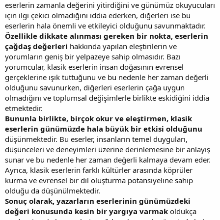
eserlerin zamanla değerini yitirdiğini ve günümüz okuyucuları
için ilgi çekici olmadığını iddia ederken, diğerleri ise bu
eserlerin hala önemli ve etkileyici olduğunu savunmaktadır.
Özellikle dikkate alınması gereken bir nokta, eserlerin
çağdaş değerleri
hakkında yapılan eleştirilerin ve
yorumların geniş bir yelpazeye sahip olmasıdır. Bazı
yorumcular, klasik eserlerin insan doğasının evrensel
gerçeklerine ışık tuttuğunu ve bu nedenle her zaman değerli
olduğunu savunurken, diğerleri eserlerin çağa uygun
olmadığını ve toplumsal değişimlerle birlikte eskidiğini iddia
etmektedir.
Bununla birlikte, birçok okur ve eleştirmen, klasik
eserlerin günümüzde hala büyük bir etkisi olduğunu
düşünmektedir. Bu eserler, insanların temel duyguları,
düşünceleri ve deneyimleri üzerine derinlemesine bir anlayış
sunar ve bu nedenle her zaman değerli kalmaya devam eder.
Ayrıca, klasik eserlerin farklı kültürler arasında köprüler
kurma ve evrensel bir dil oluşturma potansiyeline sahip
olduğu da düşünülmektedir.
Sonuç olarak, yazarların eserlerinin günümüzdeki
değeri konusunda kesin bir yargıya varmak
oldukça