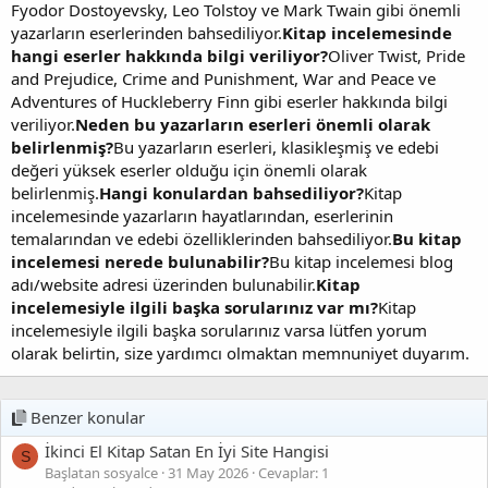
Fyodor Dostoyevsky, Leo Tolstoy ve Mark Twain gibi önemli
yazarların eserlerinden bahsediliyor.
Kitap incelemesinde
hangi eserler hakkında bilgi veriliyor?
Oliver Twist, Pride
and Prejudice, Crime and Punishment, War and Peace ve
Adventures of Huckleberry Finn gibi eserler hakkında bilgi
veriliyor.
Neden bu yazarların eserleri önemli olarak
belirlenmiş?
Bu yazarların eserleri, klasikleşmiş ve edebi
değeri yüksek eserler olduğu için önemli olarak
belirlenmiş.
Hangi konulardan bahsediliyor?
Kitap
incelemesinde yazarların hayatlarından, eserlerinin
temalarından ve edebi özelliklerinden bahsediliyor.
Bu kitap
incelemesi nerede bulunabilir?
Bu kitap incelemesi blog
adı/website adresi üzerinden bulunabilir.
Kitap
incelemesiyle ilgili başka sorularınız var mı?
Kitap
incelemesiyle ilgili başka sorularınız varsa lütfen yorum
olarak belirtin, size yardımcı olmaktan memnuniyet duyarım.
Benzer konular
İkinci El Kitap Satan En İyi Site Hangisi
S
Başlatan sosyalce
31 May 2026
Cevaplar: 1