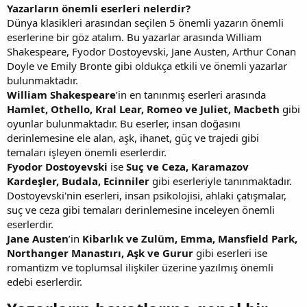
Yazarların önemli eserleri nelerdir?
Dünya klasikleri arasından seçilen 5 önemli yazarın önemli
eserlerine bir göz atalım. Bu yazarlar arasında William
Shakespeare, Fyodor Dostoyevski, Jane Austen, Arthur Conan
Doyle ve Emily Bronte gibi oldukça etkili ve önemli yazarlar
bulunmaktadır.
William Shakespeare
’in en tanınmış eserleri arasında
Hamlet, Othello, Kral Lear, Romeo ve Juliet, Macbeth
gibi
oyunlar bulunmaktadır. Bu eserler, insan doğasını
derinlemesine ele alan, aşk, ihanet, güç ve trajedi gibi
temaları işleyen önemli eserlerdir.
Fyodor Dostoyevski
ise
Suç ve Ceza, Karamazov
Kardeşler, Budala, Ecinniler
gibi eserleriyle tanınmaktadır.
Dostoyevski'nin eserleri, insan psikolojisi, ahlaki çatışmalar,
suç ve ceza gibi temaları derinlemesine inceleyen önemli
eserlerdir.
Jane Austen
’in
Kibarlık ve Zulüm, Emma, Mansfield Park,
Northanger Manastırı, Aşk ve Gurur
gibi eserleri ise
romantizm ve toplumsal ilişkiler üzerine yazılmış önemli
edebi eserlerdir.