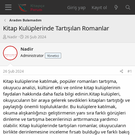
Giriş yap
Kayıt ol
Aradım Bulamadım
Kitap Kulüplerinde Tartışılan Romanlar
K
B
Nadir
26 Şub 2024
o
a
n
ş
Nadir
b
l
Administrator
Yönetici
u
a
y
n
u
g
26 Şub 2024
#1
b
ı
a
ç
Kitap kulüplerine katılmak, popüler romanları tartışma,
ş
t
okuyucu analizi, kültürel etki ve online kitap kulüplerinin
l
a
faydaları hakkında daha fazla bilgi edinin.Kitap kulüpleri,
a
r
okuyucuların bir araya gelerek sevdikleri kitapları tartıştığı ve
t
i
paylaştığı önemli topluluklardır. Bu kulüplere katılmak,
a
h
okuma alışkanlığınızı geliştirmenin yanı sıra farklı görüşleri
n
i
dinleme ve tartışma becerilerinizi arttırmanıza yardımcı
olabilir. Kitap kulüplerinde tartışılan romanlar, okuyucuların
birlikte derinlemesine inceleme fırsatı bulduğu ve farklı bakış