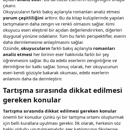
çıkarır.
Okuyucuların farklı bakış açılarıyla romanları analiz etmesi
yorum çeşitliliğini
arttırır. Bu da kitap kulüplerinde yapılan
tartışmaların daha zengin ve renkli olmasını sağlar. Kimi
okuyucu eseri eleştirel bir açıdan değerlendirirken, diğerleri
duygusal yönüne odaklanır. Tüm bu farklı perspektifler, eserin
daha derinlemesine anlaşılmasını sağlar.
Özünde,
okuyucuların
farklı bakış açılarıyla
romanları
analiz etmesi
her birinin eser hakkında farklı bir şey
öğrenmesini sağlar. Bu da edebi eserlerin zenginliğine ve
derinliğine bir katkı sağlar. Sonuç olarak, her okuyucunun
eseri kendi gözüyle bakarak okuması, edebi eserlerin
anlamını daha da derinleştirir.
Tartışma sırasında dikkat edilmesi
gereken konular​
Tartışma sırasında dikkat edilmesi gereken konular
önemli bir konudur çünkü iyi bir tartışma ortamı oluşturmak
için belli kurallara uyulması gerekir. İlk olarak, herkesin söz
hakkı olduğu unutulmamalıdır. Her katılımcının fikirlerine