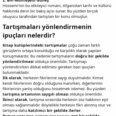
Hosseini'nin bu etkileyici romanı, Afganistan tarihi ve kültürü
hakkında derin bir bakış açısı sunar. Bu yüzden birçok
okuyucu tarafından tartışılan bir konu olmuştur.
Tartışmaları yönlendirmenin
ipuçları nelerdir?​
Kitap kulüplerindeki tartışmalar
çoğu zaman farklı
görüşlerin ortaya konulduğu ve karşılıklı olarak yapılan
konuşmalardır. Bu nedenle tartışmaların
doğru bir şekilde
yönlendirilmesi
oldukça önemlidir. Tartışmayı
yönlendirirken dikkat edilmesi gereken bazı ipuçları
bulunmaktadır.
İlk olarak
, herkesin fikirlerine saygı duyulmalıdır. Kimse
kendi fikirlerinin doğru olduğuna inanırken, diğerlerinin
fikirlerinin yanlış olduğunu hissetmek istemez. Bu yüzden
tartışma ortamının saygılı olması
oldukça önemlidir.
İkinci olarak
, tartışma sırasında herkesin söz hakkının eşit
olması sağlanmalıdır. Böylelikle herkesin fikri alınmış olur ve
tartışma daha
katılımcı bir şekilde ilerler
.
Bunun yanı sıra
, tartışmanın konusu
net bir şekilde