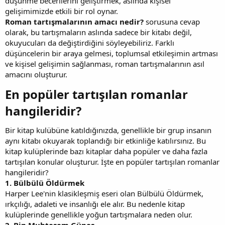
düşünme becerilerini geliştirmek, aslında kişisel
gelişimimizde etkili bir rol oynar.
Roman tartışmalarının amacı nedir?
sorusuna cevap
olarak, bu tartışmaların aslında sadece bir kitabı değil,
okuyucuları da değiştirdiğini söyleyebiliriz. Farklı
düşüncelerin bir araya gelmesi, toplumsal etkileşimin artması
ve kişisel gelişimin sağlanması, roman tartışmalarının asıl
amacını oluşturur.
En popüler tartışılan romanlar
hangileridir?​
Bir kitap kulübüne katıldığınızda, genellikle bir grup insanın
aynı kitabı okuyarak toplandığı bir etkinliğe katılırsınız. Bu
kitap kulüplerinde bazı kitaplar daha popüler ve daha fazla
tartışılan konular oluşturur. İşte en popüler tartışılan romanlar
hangileridir?
1. Bülbülü Öldürmek
Harper Lee'nin klasikleşmiş eseri olan Bülbülü Öldürmek,
ırkçılığı, adaleti ve insanlığı ele alır. Bu nedenle kitap
kulüplerinde genellikle yoğun tartışmalara neden olur.
2. Bin Muhteşem Güneş