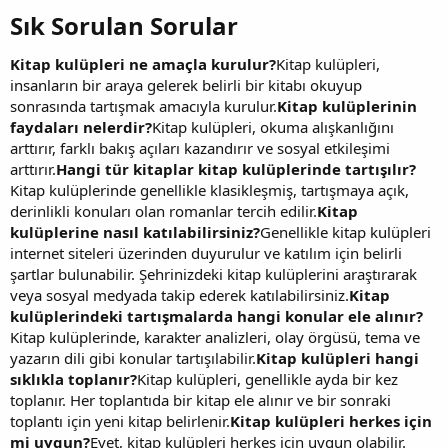
Sık Sorulan Sorular​
Kitap kulüpleri ne amaçla kurulur?
Kitap kulüpleri,
insanların bir araya gelerek belirli bir kitabı okuyup
sonrasında tartışmak amacıyla kurulur.
Kitap kulüplerinin
faydaları nelerdir?
Kitap kulüpleri, okuma alışkanlığını
arttırır, farklı bakış açıları kazandırır ve sosyal etkileşimi
arttırır.
Hangi tür kitaplar kitap kulüplerinde tartışılır?
Kitap kulüplerinde genellikle klasikleşmiş, tartışmaya açık,
derinlikli konuları olan romanlar tercih edilir.
Kitap
kulüplerine nasıl katılabilirsiniz?
Genellikle kitap kulüpleri
internet siteleri üzerinden duyurulur ve katılım için belirli
şartlar bulunabilir. Şehrinizdeki kitap kulüplerini araştırarak
veya sosyal medyada takip ederek katılabilirsiniz.
Kitap
kulüplerindeki tartışmalarda hangi konular ele alınır?
Kitap kulüplerinde, karakter analizleri, olay örgüsü, tema ve
yazarın dili gibi konular tartışılabilir.
Kitap kulüpleri hangi
sıklıkla toplanır?
Kitap kulüpleri, genellikle ayda bir kez
toplanır. Her toplantıda bir kitap ele alınır ve bir sonraki
toplantı için yeni kitap belirlenir.
Kitap kulüpleri herkes için
mi uygun?
Evet, kitap kulüpleri herkes için uygun olabilir.