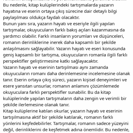
Bu nedenle, kitap kulüplerindeki tartışmalarda yazarın
hayatına ve eserin ortaya çıkış sürecine dair detaylı bilgi
paylaşılması oldukça faydalı olacaktır.
Bunun yanı sıra, yazarın hayatı ve eseriyle ilgili yapılan
tartışmalar, okuyucuların farklı bakış açıları kazanmasına da
yardımcı olabilir. Farklı insanların yorumları ve düşünceleri,
romanın derinliklerine inerek daha kapsamlı bir şekilde
anlaşılmasını sağlayabilir. Yazarın hayatı ve eseri konusunda
geniş kapsamlı bir tartışma, okuyucuların romanla ilgili farklı
perspektifler geliştirmesine katkı sağlayacaktır.
Yazarın hayatı ve eserinin tartışılması aynı zamanda
okuyucuların romanı daha derinlemesine incelemesine olanak
tanır. Eserin ortaya çıkış süreci, yazarın kişisel deneyimleri ve
esere yansıtan unsurlar, romanın anlamını çözümlemede
okuyuculara farklı perspektifler sunabilir. Bu da kitap
kulüplerinde yapılan tartışmaların daha zengin ve verimli bir
şekilde ilerlemesine olanak tanır.
Kitap kulüplerine katılan okurlar, yazarın hayatı ve eserinin
tartışılmasına aktif bir şekilde katılarak, romanın farklı
yönlerini keşfedebilirler. Tartışmalar, romanın sadece yüzeyini
değil, derinliklerini de keşfetmek adına önemlidir. Bu nedenle,