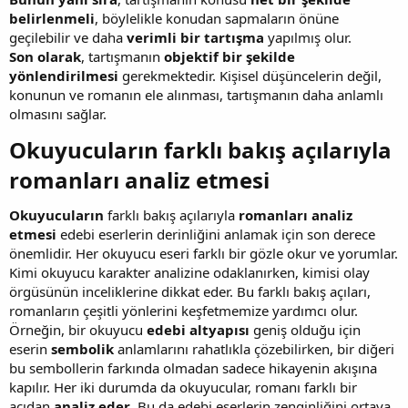
belirlenmeli
, böylelikle konudan sapmaların önüne
geçilebilir ve daha
verimli bir tartışma
yapılmış olur.
Son olarak
, tartışmanın
objektif bir şekilde
yönlendirilmesi
gerekmektedir. Kişisel düşüncelerin değil,
konunun ve romanın ele alınması, tartışmanın daha anlamlı
olmasını sağlar.
Okuyucuların farklı bakış açılarıyla
romanları analiz etmesi​
Okuyucuların
farklı bakış açılarıyla
romanları analiz
etmesi
edebi eserlerin derinliğini anlamak için son derece
önemlidir. Her okuyucu eseri farklı bir gözle okur ve yorumlar.
Kimi okuyucu karakter analizine odaklanırken, kimisi olay
örgüsünün inceliklerine dikkat eder. Bu farklı bakış açıları,
romanların çeşitli yönlerini keşfetmemize yardımcı olur.
Örneğin, bir okuyucu
edebi altyapısı
geniş olduğu için
eserin
sembolik
anlamlarını rahatlıkla çözebilirken, bir diğeri
bu sembollerin farkında olmadan sadece hikayenin akışına
kapılır. Her iki durumda da okuyucular, romanı farklı bir
açıdan
analiz eder
. Bu da edebi eserlerin zenginliğini ortaya