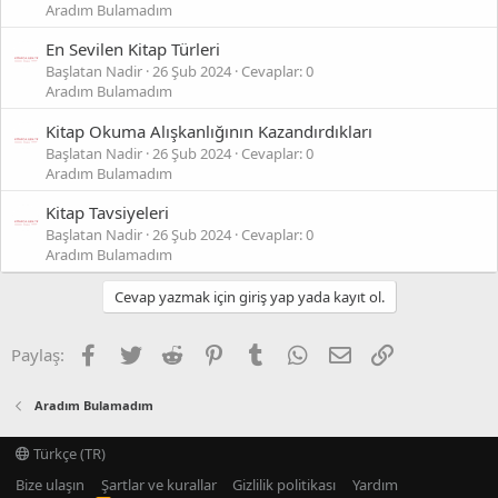
Aradım Bulamadım
En Sevilen Kitap Türleri
Başlatan Nadir
26 Şub 2024
Cevaplar: 0
Aradım Bulamadım
Kitap Okuma Alışkanlığının Kazandırdıkları
Başlatan Nadir
26 Şub 2024
Cevaplar: 0
Aradım Bulamadım
Kitap Tavsiyeleri
Başlatan Nadir
26 Şub 2024
Cevaplar: 0
Aradım Bulamadım
Cevap yazmak için giriş yap yada kayıt ol.
Facebook
Twitter
Reddit
Pinterest
Tumblr
WhatsApp
E-posta
Link
Paylaş:
Aradım Bulamadım
Türkçe (TR)
Bize ulaşın
Şartlar ve kurallar
Gizlilik politikası
Yardım