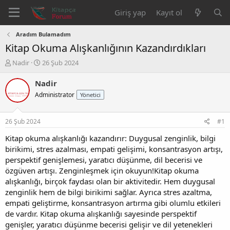
Giriş yap
Kayıt ol
Aradım Bulamadım
Kitap Okuma Alışkanlığının Kazandırdıkları
K
B
Nadir
26 Şub 2024
o
a
n
ş
Nadir
b
l
Administrator
Yönetici
u
a
y
n
u
g
26 Şub 2024
#1
b
ı
a
ç
Kitap okuma alışkanlığı kazandırır: Duygusal zenginlik, bilgi
ş
t
birikimi, stres azalması, empati gelişimi, konsantrasyon artışı,
l
a
perspektif genişlemesi, yaratıcı düşünme, dil becerisi ve
a
r
özgüven artışı. Zenginleşmek için okuyun!Kitap okuma
t
i
alışkanlığı, birçok faydası olan bir aktivitedir. Hem duygusal
a
h
zenginlik hem de bilgi birikimi sağlar. Ayrıca stres azaltma,
n
i
empati geliştirme, konsantrasyon artırma gibi olumlu etkileri
de vardır. Kitap okuma alışkanlığı sayesinde perspektif
genişler, yaratıcı düşünme becerisi gelişir ve dil yetenekleri