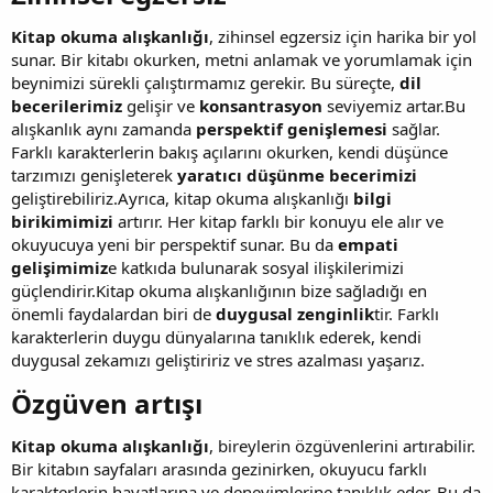
Kitap okuma alışkanlığı
, zihinsel egzersiz için harika bir yol
sunar. Bir kitabı okurken, metni anlamak ve yorumlamak için
beynimizi sürekli çalıştırmamız gerekir. Bu süreçte,
dil
becerilerimiz
gelişir ve
konsantrasyon
seviyemiz artar.Bu
alışkanlık aynı zamanda
perspektif genişlemesi
sağlar.
Farklı karakterlerin bakış açılarını okurken, kendi düşünce
tarzımızı genişleterek
yaratıcı düşünme becerimizi
geliştirebiliriz.Ayrıca, kitap okuma alışkanlığı
bilgi
birikimimizi
artırır. Her kitap farklı bir konuyu ele alır ve
okuyucuya yeni bir perspektif sunar. Bu da
empati
gelişimimiz
e katkıda bulunarak sosyal ilişkilerimizi
güçlendirir.Kitap okuma alışkanlığının bize sağladığı en
önemli faydalardan biri de
duygusal zenginlik
tir. Farklı
karakterlerin duygu dünyalarına tanıklık ederek, kendi
duygusal zekamızı geliştiririz ve stres azalması yaşarız.
Özgüven artışı​
Kitap okuma alışkanlığı
, bireylerin özgüvenlerini artırabilir.
Bir kitabın sayfaları arasında gezinirken, okuyucu farklı
karakterlerin hayatlarına ve deneyimlerine tanıklık eder. Bu da