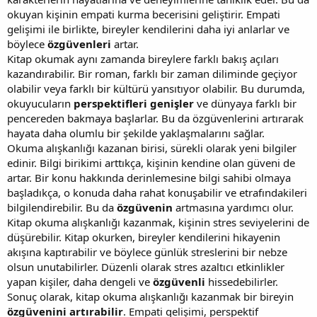
okuyan kişinin empati kurma becerisini geliştirir. Empati
gelişimi ile birlikte, bireyler kendilerini daha iyi anlarlar ve
böylece
özgüvenleri
artar.
Kitap okumak aynı zamanda bireylere farklı bakış açıları
kazandırabilir. Bir roman, farklı bir zaman diliminde geçiyor
olabilir veya farklı bir kültürü yansıtıyor olabilir. Bu durumda,
okuyucuların
perspektifleri genişler
ve dünyaya farklı bir
pencereden bakmaya başlarlar. Bu da özgüvenlerini artırarak
hayata daha olumlu bir şekilde yaklaşmalarını sağlar.
Okuma alışkanlığı kazanan birisi, sürekli olarak yeni bilgiler
edinir. Bilgi birikimi arttıkça, kişinin kendine olan güveni de
artar. Bir konu hakkında derinlemesine bilgi sahibi olmaya
başladıkça, o konuda daha rahat konuşabilir ve etrafındakileri
bilgilendirebilir. Bu da
özgüvenin
artmasına yardımcı olur.
Kitap okuma alışkanlığı kazanmak, kişinin stres seviyelerini de
düşürebilir. Kitap okurken, bireyler kendilerini hikayenin
akışına kaptırabilir ve böylece günlük streslerini bir nebze
olsun unutabilirler. Düzenli olarak stres azaltıcı etkinlikler
yapan kişiler, daha dengeli ve
özgüvenli
hissedebilirler.
Sonuç olarak, kitap okuma alışkanlığı kazanmak bir bireyin
özgüvenini artırabilir
. Empati gelişimi, perspektif