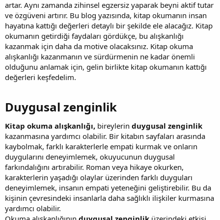
artar. Aynı zamanda zihinsel egzersiz yaparak beyni aktif tutar
ve özgüveni artırır. Bu blog yazısında, kitap okumanın insan
hayatına kattığı değerleri detaylı bir şekilde ele alacağız. Kitap
okumanın getirdiği faydaları gördükçe, bu alışkanlığı
kazanmak için daha da motive olacaksınız. Kitap okuma
alışkanlığı kazanmanın ve sürdürmenin ne kadar önemli
olduğunu anlamak için, gelin birlikte kitap okumanın kattığı
değerleri keşfedelim.
Duygusal zenginlik​
Kitap okuma alışkanlığı,
bireylerin
duygusal zenginlik
kazanmasına yardımcı olabilir. Bir kitabın sayfaları arasında
kaybolmak, farklı karakterlerle empati kurmak ve onların
duygularını deneyimlemek, okuyucunun duygusal
farkındalığını artırabilir. Roman veya hikaye okurken,
karakterlerin yaşadığı olaylar üzerinden farklı duyguları
deneyimlemek, insanın empati yeteneğini geliştirebilir. Bu da
kişinin çevresindeki insanlarla daha sağlıklı ilişkiler kurmasına
yardımcı olabilir.
Okuma alışkanlığının
duygusal zenginlik
üzerindeki etkisi,