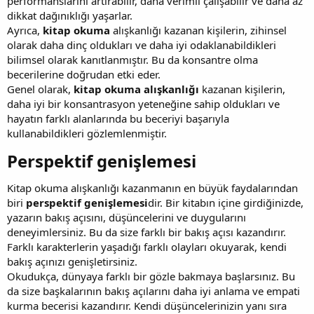
performanslarını artırabilir, daha verimli çalışabilir ve daha az
dikkat dağınıklığı yaşarlar.
Ayrıca,
kitap okuma
alışkanlığı kazanan kişilerin, zihinsel
olarak daha dinç oldukları ve daha iyi odaklanabildikleri
bilimsel olarak kanıtlanmıştır. Bu da konsantre olma
becerilerine doğrudan etki eder.
Genel olarak,
kitap okuma alışkanlığı
kazanan kişilerin,
daha iyi bir konsantrasyon yeteneğine sahip oldukları ve
hayatın farklı alanlarında bu beceriyi başarıyla
kullanabildikleri gözlemlenmiştir.
Perspektif genişlemesi​
Kitap okuma alışkanlığı kazanmanın en büyük faydalarından
biri
perspektif genişlemesi
dir. Bir kitabın içine girdiğinizde,
yazarın bakış açısını, düşüncelerini ve duygularını
deneyimlersiniz. Bu da size farklı bir bakış açısı kazandırır.
Farklı karakterlerin yaşadığı farklı olayları okuyarak, kendi
bakış açınızı genişletirsiniz.
Okudukça, dünyaya farklı bir gözle bakmaya başlarsınız. Bu
da size başkalarının bakış açılarını daha iyi anlama ve empati
kurma becerisi kazandırır. Kendi düşüncelerinizin yanı sıra