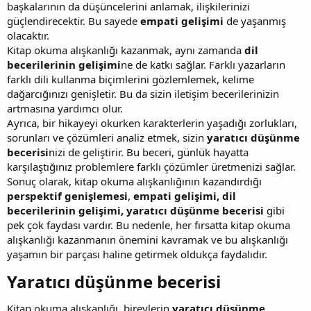
başkalarının da düşüncelerini anlamak, ilişkilerinizi
güçlendirecektir. Bu sayede
empati gelişimi
de yaşanmış
olacaktır.
Kitap okuma alışkanlığı kazanmak, aynı zamanda
dil
becerilerinin gelişimi
ne de katkı sağlar. Farklı yazarların
farklı dili kullanma biçimlerini gözlemlemek, kelime
dağarcığınızı genişletir. Bu da sizin iletişim becerilerinizin
artmasına yardımcı olur.
Ayrıca, bir hikayeyi okurken karakterlerin yaşadığı zorlukları,
sorunları ve çözümleri analiz etmek, sizin
yaratıcı düşünme
becerisi
nizi de geliştirir. Bu beceri, günlük hayatta
karşılaştığınız problemlere farklı çözümler üretmenizi sağlar.
Sonuç olarak, kitap okuma alışkanlığının kazandırdığı
perspektif genişlemesi
,
empati gelişimi, dil
becerilerinin gelişimi, yaratıcı düşünme becerisi
gibi
pek çok faydası vardır. Bu nedenle, her fırsatta kitap okuma
alışkanlığı kazanmanın önemini kavramak ve bu alışkanlığı
yaşamın bir parçası haline getirmek oldukça faydalıdır.
Yaratıcı düşünme becerisi​
Kitap okuma alışkanlığı, bireylerin
yaratıcı düşünme