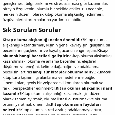
genişlemesi, bilgi birikimi ve stres azalması gibi kazanımlar,
bireyin özgüvenini olumlu bir şekilde etkiler. Bu nedenle,
herkesin düzenli olarak kitap okuma alışkanlığı edinmesi,
özgüvenlerini artırmalarına yardımcı olabilir.
Sık Sorulan Sorular​
Kitap okuma alışkanlığı neden önemlidir?
Kitap okuma
alışkanlığı kazandırmak, kişinin genel kavrayışını geliştirir, dil
becerilerini güçlendirir ve hayal gücünü zenginleştirir.
Kitap
okumak hangi becerileri geliştirir?
Kitap okuma alışkanlığı
kazandırmak, okuma ve anlama becerilerini, eleştirel
düşünme yeteneğini, kelime dağarcığını ve odaklanma
becerisini artırır.
Hangi tür kitaplar okunmalıdır?
Okunacak
kitap türü kişinin ilgi alanlarına ve hedeflerine bağlıdır.
Önemli olan, geniş bir yelpazedeki konularda okumak ve
farklı perspektifler edinmektir.
Kitap okuma alışkanlığı nasıl
kazanılır?
Kitap okuma alışkanlığı kazanmak için düzenli
olarak zaman ayırmak, okuma listesi oluşturmak ve okuma
ortamı yaratmak önemlidir.
Kitap okumanın faydaları
nelerdir?
Kitap okuma, stresi azaltır, odaklanmayı artırır,
empati yeteneğini güçlendirir ve kişisel gelişime katkı