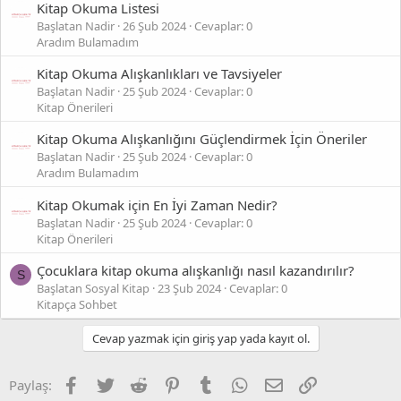
Kitap Okuma Listesi
Başlatan Nadir
26 Şub 2024
Cevaplar: 0
Aradım Bulamadım
Kitap Okuma Alışkanlıkları ve Tavsiyeler
Başlatan Nadir
25 Şub 2024
Cevaplar: 0
Kitap Önerileri
Kitap Okuma Alışkanlığını Güçlendirmek İçin Öneriler
Başlatan Nadir
25 Şub 2024
Cevaplar: 0
Aradım Bulamadım
Kitap Okumak için En İyi Zaman Nedir?
Başlatan Nadir
25 Şub 2024
Cevaplar: 0
Kitap Önerileri
Çocuklara kitap okuma alışkanlığı nasıl kazandırılır?
S
Başlatan Sosyal Kitap
23 Şub 2024
Cevaplar: 0
Kitapça Sohbet
Cevap yazmak için giriş yap yada kayıt ol.
Facebook
Twitter
Reddit
Pinterest
Tumblr
WhatsApp
E-posta
Link
Paylaş: