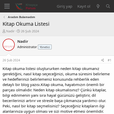
Giriş yap
Kayıt ol
Aradım Bulamadım
Kitap Okuma Listesi
K
B
Nadir
26 Şub 2024
o
a
n
ş
Nadir
b
l
Administrator
Yönetici
u
a
y
n
u
g
26 Şub 2024
#1
b
ı
a
ç
Kitap okuma listesi oluştururken neden kitap okumanız
ş
t
gerektiğini, nasıl kitap seçeceğinizi, okuma süresini belirleme
l
a
ve hedeflerinizi belirlemeniz konusunda rehberlik eden
a
r
detaylı bir blog yazısı.Kitap okuma, hayatımızın önemli bir
t
i
parçası olmalıdır. Neden kitap okumalısınız? Çünkü kitaplar,
a
h
bilgi edinmenin yanı sıra hayal gücünüzü geliştirir, dil
n
i
becerilerinizi artırır ve stresle başa çıkmanıza yardımcı olur.
Peki, nasıl bir kitap seçmelisiniz? Seçeceğiniz kitapların ilgi
alanlarınıza uygun olması ve sizi motive etmesi önemlidir.