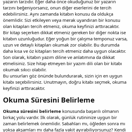
yazarın tarzıdır. Eğer daha önce okuduğunuz bir yazarın
tarzını beğeniyorsanız, onun diğer eserlerini de tercih
edebilirsiniz. Aynı zamanda kitabın konusu da oldukça
önemlidir. Sizi etkileyen veya merak uyandıran bir konusu
olan kitapları tercih etmeniz, okuma keyfinizi arttıracaktır.
Bir kitap seçerken dikkat etmeniz gereken bir diğer nokta ise
kitabın uzunluğudur. Eğer yoğun bir çalışma temponuz varsa,
uzun ve detaylı kitapları okumak zor olabilir. Bu durumda
daha kısa ve öz kitapları tercih etmeniz daha uygun olacaktır.
Son olarak, kitabın yazım diline ve anlatımına da dikkat
etmelisiniz. Size hitap etmeyen bir yazım dili olan bir kitabı
okumak sıkıcı olabilir.
Bu unsurları göz önünde bulundurarak, sizin için en uygun
kitabı seçebilirsiniz. Unutmayın, doğru kitabı seçmek, okuma
keyfinizi arttıracaktır.
Okuma Süresini Belirleme​
Okuma süresini belirleme
konusunda başarılı olmanın
birkaç yolu vardır. İlk olarak, günlük rutininize uygun bir
zaman belirlemek önemlidir. Sabahları mı, öğleden sonra mı
yoksa akşamları mı daha fazla vakit ayırabiliyorsunuz? Kendi