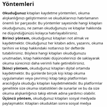
Yöntemleri​
Okuduğunuz
kitapları kaydetme yöntemleri, okuma
alışkanlığınızı geliştirmenin ve okuduklarınızı hatırlamanın
önemli bir parçasıdır. Bu yöntemler sayesinde hangi kitapları
okuduğunuzu, ne zaman okuduğunuzu ve kitaplar hakkında
ne düşündüğünüzü kolayca hatırlayabilirsiniz.
Birinci yöntem,
okuduğunuz kitapları not almak ve
kaydetmektir. Okuduğunuz her kitabın adını, yazarını, okuma
tarihini ve kitap hakkındaki notlarınızı bir defterde
tutabilirsiniz. Böylece hangi kitapları okuduğunuzu
unutmadan, kitap hakkındaki düşüncelerinizi de saklayarak
okuma sürecinizi daha verimli hale getirebilirsiniz.
İkinci yöntem,
okuduğunuz kitapları dijital ortamda
kaydetmektir. Bu günlerde birçok kişi kitap okuma
uygulamaları veya çevrimiçi kitap takip platformları
aracılığıyla okuduğu kitapları kaydetmektedir. Bu platformlar
genellikle size okuma istatistikleri de sunarlar ve bu da size
okuma alışkanlığınızı takip etmek adına yardımcı olabilir.
Üçüncü yöntem,
okuduğunuz kitapları sosyal medyada
paylaşmaktır. Kitapları okuduktan sonra sosyal medya