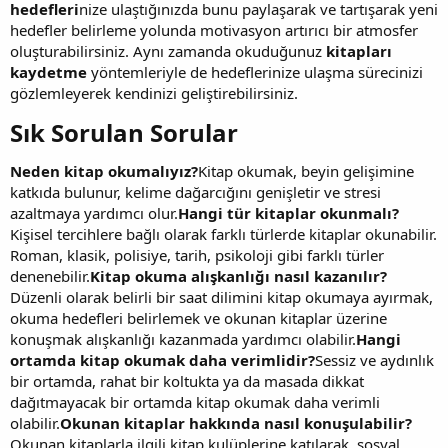
hedefleri
nize ulaştığınızda bunu paylaşarak ve tartışarak yeni
hedefler belirleme yolunda motivasyon artırıcı bir atmosfer
oluşturabilirsiniz. Aynı zamanda okuduğunuz
kitapları
kaydetme
yöntemleriyle de hedeflerinize ulaşma sürecinizi
gözlemleyerek kendinizi geliştirebilirsiniz.
Sık Sorulan Sorular​
Neden kitap okumalıyız?
Kitap okumak, beyin gelişimine
katkıda bulunur, kelime dağarcığını genişletir ve stresi
azaltmaya yardımcı olur.
Hangi tür kitaplar okunmalı?
Kişisel tercihlere bağlı olarak farklı türlerde kitaplar okunabilir.
Roman, klasik, polisiye, tarih, psikoloji gibi farklı türler
denenebilir.
Kitap okuma alışkanlığı nasıl kazanılır?
Düzenli olarak belirli bir saat dilimini kitap okumaya ayırmak,
okuma hedefleri belirlemek ve okunan kitaplar üzerine
konuşmak alışkanlığı kazanmada yardımcı olabilir.
Hangi
ortamda kitap okumak daha verimlidir?
Sessiz ve aydınlık
bir ortamda, rahat bir koltukta ya da masada dikkat
dağıtmayacak bir ortamda kitap okumak daha verimli
olabilir.
Okunan kitaplar hakkında nasıl konuşulabilir?
Okunan kitaplarla ilgili kitap kulüplerine katılarak, sosyal