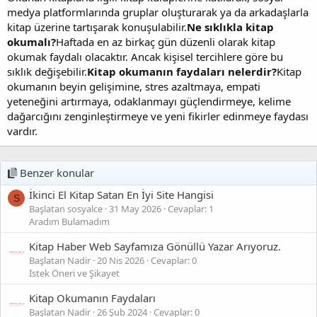
medya platformlarında gruplar oluşturarak ya da arkadaşlarla
kitap üzerine tartışarak konuşulabilir.
Ne sıklıkla kitap
okumalı?
Haftada en az birkaç gün düzenli olarak kitap
okumak faydalı olacaktır. Ancak kişisel tercihlere göre bu
sıklık değişebilir.
Kitap okumanın faydaları nelerdir?
Kitap
okumanın beyin gelişimine, stres azaltmaya, empati
yeteneğini artırmaya, odaklanmayı güçlendirmeye, kelime
dağarcığını zenginleştirmeye ve yeni fikirler edinmeye faydası
vardır.
Benzer konular
İkinci El Kitap Satan En İyi Site Hangisi
S
Başlatan sosyalce
31 May 2026
Cevaplar: 1
Aradım Bulamadım
Kitap Haber Web Sayfamıza Gönüllü Yazar Arıyoruz.
Başlatan Nadir
20 Nis 2026
Cevaplar: 0
İstek Öneri ve Şikayet
Kitap Okumanın Faydaları
Başlatan Nadir
26 Şub 2024
Cevaplar: 0