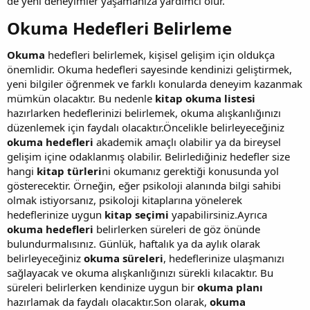
de yeni deneyimler yaşamanıza yardımcı olur.
Okuma Hedefleri Belirleme​
Okuma
hedefleri belirlemek, kişisel gelişim için oldukça
önemlidir. Okuma hedefleri sayesinde kendinizi geliştirmek,
yeni bilgiler öğrenmek ve farklı konularda deneyim kazanmak
mümkün olacaktır. Bu nedenle
kitap okuma listesi
hazırlarken hedeflerinizi belirlemek, okuma alışkanlığınızı
düzenlemek için faydalı olacaktır.Öncelikle belirleyeceğiniz
okuma hedefleri
akademik amaçlı olabilir ya da bireysel
gelişim içine odaklanmış olabilir. Belirlediğiniz hedefler size
hangi
kitap türleri
ni okumanız gerektiği konusunda yol
gösterecektir. Örneğin, eğer psikoloji alanında bilgi sahibi
olmak istiyorsanız, psikoloji kitaplarına yönelerek
hedeflerinize uygun
kitap seçimi
yapabilirsiniz.Ayrıca
okuma hedefleri
belirlerken süreleri de göz önünde
bulundurmalısınız. Günlük, haftalık ya da aylık olarak
belirleyeceğiniz
okuma süreleri
, hedeflerinize ulaşmanızı
sağlayacak ve okuma alışkanlığınızı sürekli kılacaktır. Bu
süreleri belirlerken kendinize uygun bir
okuma planı
hazırlamak da faydalı olacaktır.Son olarak,
okuma