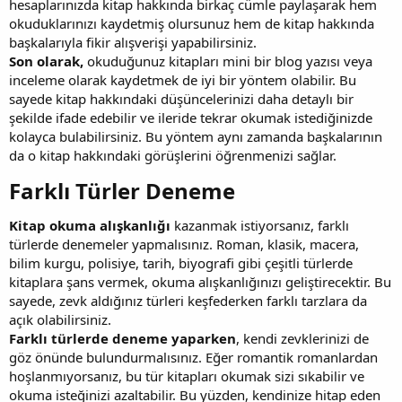
hesaplarınızda kitap hakkında birkaç cümle paylaşarak hem
okuduklarınızı kaydetmiş olursunuz hem de kitap hakkında
başkalarıyla fikir alışverişi yapabilirsiniz.
Son olarak,
okuduğunuz kitapları mini bir blog yazısı veya
inceleme olarak kaydetmek de iyi bir yöntem olabilir. Bu
sayede kitap hakkındaki düşüncelerinizi daha detaylı bir
şekilde ifade edebilir ve ileride tekrar okumak istediğinizde
kolayca bulabilirsiniz. Bu yöntem aynı zamanda başkalarının
da o kitap hakkındaki görüşlerini öğrenmenizi sağlar.
Farklı Türler Deneme​
Kitap okuma alışkanlığı
kazanmak istiyorsanız, farklı
türlerde denemeler yapmalısınız. Roman, klasik, macera,
bilim kurgu, polisiye, tarih, biyografi gibi çeşitli türlerde
kitaplara şans vermek, okuma alışkanlığınızı geliştirecektir. Bu
sayede, zevk aldığınız türleri keşfederken farklı tarzlara da
açık olabilirsiniz.
Farklı türlerde deneme yaparken
, kendi zevklerinizi de
göz önünde bulundurmalısınız. Eğer romantik romanlardan
hoşlanmıyorsanız, bu tür kitapları okumak sizi sıkabilir ve
okuma isteğinizi azaltabilir. Bu yüzden, kendinize hitap eden