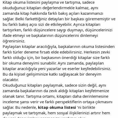
Kitap okuma listesini paylaşma ve tartışma, sadece
okuduğunuz kitapları değerlendirmekle kalmaz, aynı
zamanda kitap hakkında farklı bakış açıları kazanmanızı
sağlar. Belki farkettiğiniz detayları bir başkası görememiştir ve
bu farklı bakış açısı sizi de etkileyebilir. Ayrıca kitapları
tartışırken, farklı düşüncelere saygı duymayı, düşüncelerinizi
ifade etmeyi ve başkalarının düşüncelerini dinlemeyi
öğrenirsiniz.
Paylaşılan kitaplar aracılığıyla, başkalarının okuma listesinden
farklı türler deneme fırsatı elde edebilirsiniz. Herkesin zevki
farklı olduğu için, bir başkasının önerdiği kitaplar size farklı
bir okuma deneyimi sunabilir. Aynı zamanda, paylaşılan
kitaplar aracılığıyla yeni yazarlar ve eserler keşfedebilirsiniz.
Bu da kişisel gelişiminize katkı sağlayacak bir deneyim
olacaktır.
Okuduğunuz kitapları paylaşmak, sadece sizin değil, aynı
zamanda başkalarının da zevk aldığı kitapları keşfetmenize
olanak tanır. Tartışma ortamı, kitapları daha derinlemesine
inceleme şansı verir ve farklı perspektiflerin ortaya çıkmasını
sağlar. Bu nedenle,
kitap okuma listesi
‘ni birlikte
paylaşmak ve tartışmak, hem sosyal ilişkilerinizi artırır hem