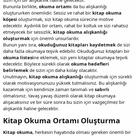
Bununla birlikte,
okuma ortamı
da bu alışkanlığı
oluştururken önemlidir. Sessiz ve rahat bir
kitap okuma
köşesi
oluşturmak, sizi kitap okuma sürecine motive
edecektir. Aydınlık bir ortam, rahat bir koltuk ve sizi rahatsız
etmeyecek bir sessizlik,
kitap okuma alışkanlığı
oluşturmak
için önemli unsurlardır.
Bunun yanı sıra,
okuduğunuz kitapları kaydetmek
de sizi
daha fazla okumaya teşvik edebilir. Okuduğunuz kitapları bir
okuma listesi
ne eklemek, sizi yeni kitaplar okumaya teşvik
edecektir. Böylece sürekli olarak
okuma hedefleri
belirlemek
de sizin için daha kolay olacaktır.
Unutmayın,
kitap okuma alışkanlığı
oluşturmak için sürekli
olarak motivasyonunuzu yüksek tutmalısınız. Bu alışkanlığı
kazanmak için kendinize zaman tanımalı ve
sabırlı
olmalısınız. Yavaş yavaş düzenli olarak kitap okumaya
alışacaksınız ve bir süre sonra bu sizin için vazgeçilmez bir
alışkanlık haline gelecektir.
Kitap Okuma Ortamı Oluşturma​
Kitap okuma
, herkesin hayatında olması gereken önemli bir