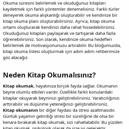
Okuma süresini belirlemek ve okuduğunuz kitapları
kaydetmek için farklı yöntemler denemelisiniz. Farklı türler
deneyerek okuma alışkanlığı oluşturabilir ve kendinize bir
kitap okuma planı oluşturabilirsiniz. Ayrıca, kitap okuma
ortamı oluşturarak kendinizi daha rahat hissedebilirsiniz.
Okuduğunuz kitapları paylaşarak ve tartışarak daha fazla
öğrenebilirsiniz. Son olarak, kendinize okuma hedefleri
belirlemek de motivasyonunuzu artırabilir. Bu bloğumuzda,
kitap okuma listesi oluşturmak için adım adım rehberimize
göz atacağız.
Neden Kitap Okumalısınız?​
Kitap okumak
, hayatınıza birçok fayda sağlar. Okumanın
beyne olumlu etkileri vardır. Özellikle farklı konulardaki
kitaplar okuyarak beyninizi geliştirebilirsiniz. Yaratıcılığınızı
arttırabilir ve düşünme yeteneğinizi geliştirebilirsiniz.
Kitap okumanın
bir diğer faydası da stresi azaltmasıdır.
Günlük yaşamın getirdiği stresi bir süreliğine de olsa bir
kenara bırakarak kitap okumak, sizi rahatlatabilir. Bu yüzden
kitap okumak, psikolojik olarak da size iyi gelecektir.