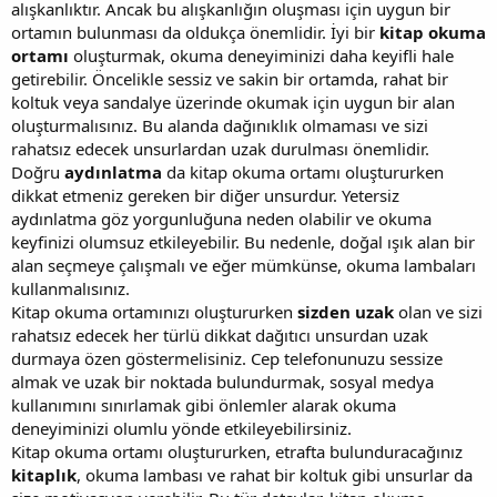
alışkanlıktır. Ancak bu alışkanlığın oluşması için uygun bir
ortamın bulunması da oldukça önemlidir. İyi bir
kitap okuma
ortamı
oluşturmak, okuma deneyiminizi daha keyifli hale
getirebilir. Öncelikle sessiz ve sakin bir ortamda, rahat bir
koltuk veya sandalye üzerinde okumak için uygun bir alan
oluşturmalısınız. Bu alanda dağınıklık olmaması ve sizi
rahatsız edecek unsurlardan uzak durulması önemlidir.
Doğru
aydınlatma
da kitap okuma ortamı oluştururken
dikkat etmeniz gereken bir diğer unsurdur. Yetersiz
aydınlatma göz yorgunluğuna neden olabilir ve okuma
keyfinizi olumsuz etkileyebilir. Bu nedenle, doğal ışık alan bir
alan seçmeye çalışmalı ve eğer mümkünse, okuma lambaları
kullanmalısınız.
Kitap okuma ortamınızı oluştururken
sizden uzak
olan ve sizi
rahatsız edecek her türlü dikkat dağıtıcı unsurdan uzak
durmaya özen göstermelisiniz. Cep telefonunuzu sessize
almak ve uzak bir noktada bulundurmak, sosyal medya
kullanımını sınırlamak gibi önlemler alarak okuma
deneyiminizi olumlu yönde etkileyebilirsiniz.
Kitap okuma ortamı oluştururken, etrafta bulunduracağınız
kitaplık
, okuma lambası ve rahat bir koltuk gibi unsurlar da