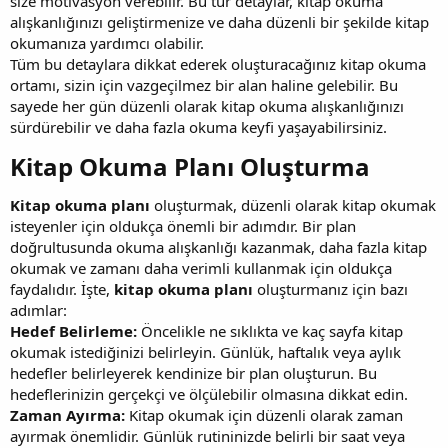
size motivasyon verebilir. Bu tür detaylar, kitap okuma
alışkanlığınızı geliştirmenize ve daha düzenli bir şekilde kitap
okumanıza yardımcı olabilir.
Tüm bu detaylara dikkat ederek oluşturacağınız kitap okuma
ortamı, sizin için vazgeçilmez bir alan haline gelebilir. Bu
sayede her gün düzenli olarak kitap okuma alışkanlığınızı
sürdürebilir ve daha fazla okuma keyfi yaşayabilirsiniz.
Kitap Okuma Planı Oluşturma​
Kitap okuma planı
oluşturmak, düzenli olarak kitap okumak
isteyenler için oldukça önemli bir adımdır. Bir plan
doğrultusunda okuma alışkanlığı kazanmak, daha fazla kitap
okumak ve zamanı daha verimli kullanmak için oldukça
faydalıdır. İşte,
kitap okuma planı
oluşturmanız için bazı
adımlar:
Hedef Belirleme:
Öncelikle ne sıklıkta ve kaç sayfa kitap
okumak istediğinizi belirleyin. Günlük, haftalık veya aylık
hedefler belirleyerek kendinize bir plan oluşturun. Bu
hedeflerinizin gerçekçi ve ölçülebilir olmasına dikkat edin.
Zaman Ayırma:
Kitap okumak için düzenli olarak zaman
ayırmak önemlidir. Günlük rutininizde belirli bir saat veya