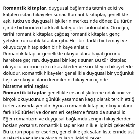
Romantik kitaplar
, duygusal bağlamda tatmin edici ve
kalpleri ısıtan hikayeler sunar. Romantik kitaplar, genellikle
aşk, tutku ve duygusal ilişkilerin merkezinde döner. Bu türün
içinde birbirinden farklı alt kategoriler bulunabilir. Örneğin,
tarihi romantik kitaplar, çağdaş romantik kitaplar, genç
yetişkin romantik kitaplar gibi. Her biri farklı bir temayı ve
okuyucuya hitap eden bir hikaye anlatır.
Romantik kitaplar genellikle okuyuculara hayal gücünü
harekete geçiren, duygusal bir kaçış sunar. Bu tür kitaplar,
okuyucuları içine çeken karakterler ve sürükleyici hikayelerle
doludur. Romantik hikayeler genellikle duygusal bir yoğunluk
taşır ve okuyucuların kendilerini hikayenin içinde
hissetmelerini sağlar.
Romantik kitaplar
genellikle insan ilişkilerine odaklanır ve
birçok okuyucunun günlük yaşamdan kaçış olarak tercih ettiği
türler arasında yer alır. Ayrıca romantik kitaplar, okuyuculara
farklı kültürleri ve dönemleri keşfetme fırsatı da sunabilir.
Eğer romantizm ve duygusal bağlamda zengin hikayelerden
hoşlanıyorsanız, romantik kitaplar kesinlikle ilginizi çekecektir.
Bu türün popüler eserleri, genellikle çok satan listelerinde üst
sıralarda yer alır ve okuyucuların ilgisini çeker.