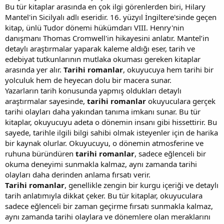
Bu tür kitaplar arasında en çok ilgi görenlerden biri, Hilary
Mantel'in Sicilyalı adlı eseridir. 16. yüzyıl İngiltere'sinde geçen
kitap, ünlü Tudor dönemi hükümdarı VIII. Henry'nin
danışmanı Thomas Cromwell'in hikayesini anlatır. Mantel’in
detaylı araştırmalar yaparak kaleme aldığı eser, tarih ve
edebiyat tutkunlarının mutlaka okuması gereken kitaplar
arasında yer alır.
Tarihi romanlar
, okuyucuya hem tarihi bir
yolculuk hem de heyecan dolu bir macera sunar.
Yazarların tarih konusunda yapmış oldukları detaylı
araştırmalar sayesinde,
tarihi romanlar
okuyuculara gerçek
tarihi olayları daha yakından tanıma imkanı sunar. Bu tür
kitaplar, okuyucuyu adeta o dönemin insanı gibi hissettirir. Bu
sayede, tarihle ilgili bilgi sahibi olmak isteyenler için de harika
bir kaynak olurlar. Okuyucuyu, o dönemin atmosferine ve
ruhuna büründüren
tarihi romanlar
, sadece eğlenceli bir
okuma deneyimi sunmakla kalmaz, aynı zamanda tarihi
olayları daha derinden anlama fırsatı verir.
Tarihi romanlar
, genellikle zengin bir kurgu içeriği ve detaylı
tarih anlatımıyla dikkat çeker. Bu tür kitaplar, okuyuculara
sadece eğlenceli bir zaman geçirme fırsatı sunmakla kalmaz,
aynı zamanda tarihi olaylara ve dönemlere olan meraklarını