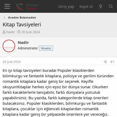
Giriş yap
Kayıt ol
Aradım Bulamadım
Kitap Tavsiyeleri
K
B
Nadir
26 Şub 2024
o
a
n
ş
Nadir
b
l
Administrator
Yönetici
u
a
y
n
u
g
26 Şub 2024
#1
b
ı
a
ç
En iyi kitap tavsiyeleri burada! Popüler klasiklerden
ş
t
bilimkurgu ve fantastik kitaplara, polisiye ve gerilim türünden
l
a
romantik kitaplara kadar geniş bir seçenek. Keyifle
a
r
okuyun!Kitaplar herkes için eşsiz bir dünya sunar. Okurken
t
i
farklı karakterlerle tanışabilir, farklı dünyalara yolculuk
a
h
yapabilirsiniz. Bu yazıda, farklı kategorilerde kitap önerileri
n
i
bulacaksınız. Popüler klasiklerden, bilimkurgu ve fantastik
kitaplara, çocuklar için eğlenceli kitaplardan romantik
kitaplara kadar geniş bir yelpazede önerilere yer vereceğiz.