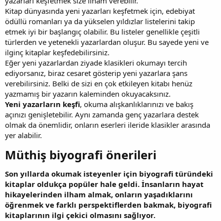
yazarları keşfetmek size ilham verebilir.
Kitap dünyasında yeni yazarları keşfetmek için, edebiyat
ödüllü romanları ya da yükselen yıldızlar listelerini takip
etmek iyi bir başlangıç olabilir. Bu listeler genellikle çeşitli
türlerden ve yetenekli yazarlardan oluşur. Bu sayede yeni ve
ilginç kitaplar keşfedebilirsiniz.
Eğer yeni yazarlardan ziyade klasikleri okumayı tercih
ediyorsanız, biraz cesaret gösterip yeni yazarlara şans
verebilirsiniz. Belki de sizi en çok etkileyen kitabı henüz
yazmamış bir yazarın kaleminden okuyacaksınız.
Yeni yazarların keşfi
, okuma alışkanlıklarınızı ve bakış
açınızı genişletebilir. Aynı zamanda genç yazarlara destek
olmak da önemlidir, onların eserleri ileride klasikler arasında
yer alabilir.
Müthiş biyografi önerileri​
Son yıllarda okumak isteyenler için biyografi türündeki
kitaplar oldukça popüler hale geldi. İnsanların hayat
hikayelerinden ilham almak, onların yaşadıklarını
öğrenmek ve farklı perspektiflerden bakmak, biyografi
kitaplarının ilgi çekici olmasını sağlıyor.