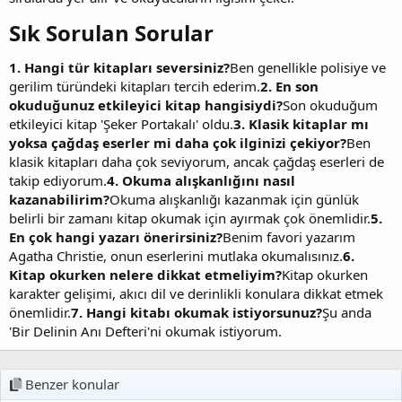
Sık Sorulan Sorular​
1. Hangi tür kitapları seversiniz?
Ben genellikle polisiye ve
gerilim türündeki kitapları tercih ederim.
2. En son
okuduğunuz etkileyici kitap hangisiydi?
Son okuduğum
etkileyici kitap 'Şeker Portakalı' oldu.
3. Klasik kitaplar mı
yoksa çağdaş eserler mi daha çok ilginizi çekiyor?
Ben
klasik kitapları daha çok seviyorum, ancak çağdaş eserleri de
takip ediyorum.
4. Okuma alışkanlığını nasıl
kazanabilirim?
Okuma alışkanlığı kazanmak için günlük
belirli bir zamanı kitap okumak için ayırmak çok önemlidir.
5.
En çok hangi yazarı önerirsiniz?
Benim favori yazarım
Agatha Christie, onun eserlerini mutlaka okumalısınız.
6.
Kitap okurken nelere dikkat etmeliyim?
Kitap okurken
karakter gelişimi, akıcı dil ve derinlikli konulara dikkat etmek
önemlidir.
7. Hangi kitabı okumak istiyorsunuz?
Şu anda
'Bir Delinin Anı Defteri'ni okumak istiyorum.
Benzer konular