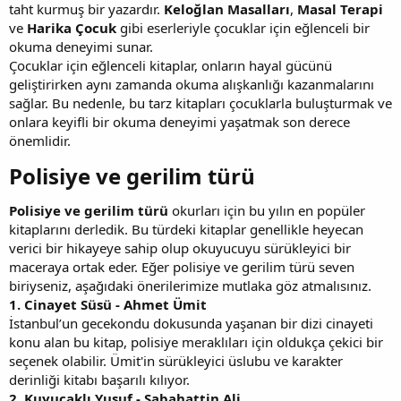
taht kurmuş bir yazardır.
Keloğlan Masalları
,
Masal Terapi
ve
Harika Çocuk
gibi eserleriyle çocuklar için eğlenceli bir
okuma deneyimi sunar.
Çocuklar için eğlenceli kitaplar, onların hayal gücünü
geliştirirken aynı zamanda okuma alışkanlığı kazanmalarını
sağlar. Bu nedenle, bu tarz kitapları çocuklarla buluşturmak ve
onlara keyifli bir okuma deneyimi yaşatmak son derece
önemlidir.
Polisiye ve gerilim türü​
Polisiye ve gerilim türü
okurları için bu yılın en popüler
kitaplarını derledik. Bu türdeki kitaplar genellikle heyecan
verici bir hikayeye sahip olup okuyucuyu sürükleyici bir
maceraya ortak eder. Eğer polisiye ve gerilim türü seven
biriyseniz, aşağıdaki önerilerimize mutlaka göz atmalısınız.
1. Cinayet Süsü - Ahmet Ümit
İstanbul’un gecekondu dokusunda yaşanan bir dizi cinayeti
konu alan bu kitap, polisiye meraklıları için oldukça çekici bir
seçenek olabilir. Ümit'in sürükleyici üslubu ve karakter
derinliği kitabı başarılı kılıyor.
2. Kuyucaklı Yusuf - Sabahattin Ali