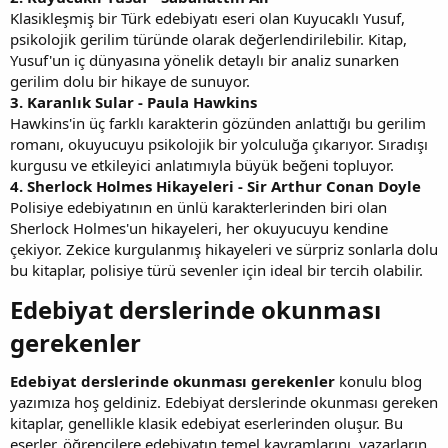
Klasikleşmiş bir Türk edebiyatı eseri olan Kuyucaklı Yusuf,
psikolojik gerilim türünde olarak değerlendirilebilir. Kitap,
Yusuf'un iç dünyasına yönelik detaylı bir analiz sunarken
gerilim dolu bir hikaye de sunuyor.
3. Karanlık Sular - Paula Hawkins
Hawkins'in üç farklı karakterin gözünden anlattığı bu gerilim
romanı, okuyucuyu psikolojik bir yolculuğa çıkarıyor. Sıradışı
kurgusu ve etkileyici anlatımıyla büyük beğeni topluyor.
4. Sherlock Holmes Hikayeleri - Sir Arthur Conan Doyle
Polisiye edebiyatının en ünlü karakterlerinden biri olan
Sherlock Holmes'un hikayeleri, her okuyucuyu kendine
çekiyor. Zekice kurgulanmış hikayeleri ve sürpriz sonlarla dolu
bu kitaplar, polisiye türü sevenler için ideal bir tercih olabilir.
Edebiyat derslerinde okunması
gerekenler​
Edebiyat derslerinde okunması gerekenler
konulu blog
yazımıza hoş geldiniz. Edebiyat derslerinde okunması gereken
kitaplar, genellikle klasik edebiyat eserlerinden oluşur. Bu
eserler, öğrencilere edebiyatın temel kavramlarını, yazarların