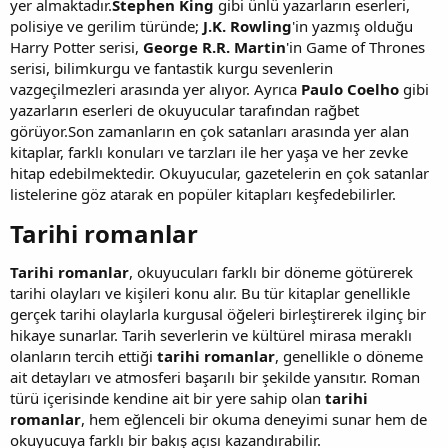
yer almaktadır.
Stephen King
gibi ünlü yazarların eserleri,
polisiye ve gerilim türünde;
J.K. Rowling
'in yazmış olduğu
Harry Potter serisi,
George R.R. Martin
'in Game of Thrones
serisi, bilimkurgu ve fantastik kurgu sevenlerin
vazgeçilmezleri arasında yer alıyor. Ayrıca
Paulo Coelho
gibi
yazarların eserleri de okuyucular tarafından rağbet
görüyor.Son zamanların en çok satanları arasında yer alan
kitaplar, farklı konuları ve tarzları ile her yaşa ve her zevke
hitap edebilmektedir. Okuyucular, gazetelerin en çok satanlar
listelerine göz atarak en popüler kitapları keşfedebilirler.
Tarihi romanlar​
Tarihi romanlar
, okuyucuları farklı bir döneme götürerek
tarihi olayları ve kişileri konu alır. Bu tür kitaplar genellikle
gerçek tarihi olaylarla kurgusal öğeleri birleştirerek ilginç bir
hikaye sunarlar. Tarih severlerin ve kültürel mirasa meraklı
olanların tercih ettiği
tarihi romanlar
, genellikle o döneme
ait detayları ve atmosferi başarılı bir şekilde yansıtır. Roman
türü içerisinde kendine ait bir yere sahip olan
tarihi
romanlar
, hem eğlenceli bir okuma deneyimi sunar hem de
okuyucuya farklı bir bakış açısı kazandırabilir.