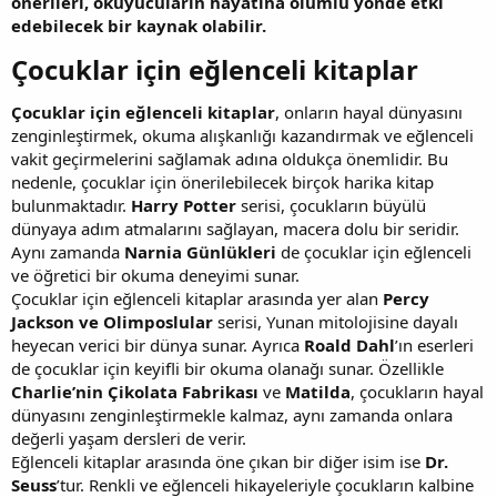
önerileri, okuyucuların hayatına olumlu yönde etki
edebilecek bir kaynak olabilir.
Çocuklar için eğlenceli kitaplar​
Çocuklar için eğlenceli kitaplar
, onların hayal dünyasını
zenginleştirmek, okuma alışkanlığı kazandırmak ve eğlenceli
vakit geçirmelerini sağlamak adına oldukça önemlidir. Bu
nedenle, çocuklar için önerilebilecek birçok harika kitap
bulunmaktadır.
Harry Potter
serisi, çocukların büyülü
dünyaya adım atmalarını sağlayan, macera dolu bir seridir.
Aynı zamanda
Narnia Günlükleri
de çocuklar için eğlenceli
ve öğretici bir okuma deneyimi sunar.
Çocuklar için eğlenceli kitaplar arasında yer alan
Percy
Jackson ve Olimposlular
serisi, Yunan mitolojisine dayalı
heyecan verici bir dünya sunar. Ayrıca
Roald Dahl
’ın eserleri
de çocuklar için keyifli bir okuma olanağı sunar. Özellikle
Charlie’nin Çikolata Fabrikası
ve
Matilda
, çocukların hayal
dünyasını zenginleştirmekle kalmaz, aynı zamanda onlara
değerli yaşam dersleri de verir.
Eğlenceli kitaplar arasında öne çıkan bir diğer isim ise
Dr.
Seuss
’tur. Renkli ve eğlenceli hikayeleriyle çocukların kalbine