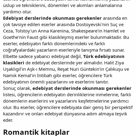
üslup ve tekniklerini, dönemleri ve akımları anlamalarına
yardımcı olur.
Edebiyat derslerinde okunması gerekenler
arasında en
çok tavsiye edilen eserler arasında Dostoyevski'nin Suç ve
Ceza, Tolstoy'un Anna Karenina, Shakespeare'in Hamlet ve
Goethe'nin Faust gibi klasikleşmiş eserler bulunmaktadır. Bu
eserler, edebiyatın farklı dönemlerindeki ve farklı
coğrafyalardaki yazarların eserleriyle tanışma fırsatı sunar.
Elbette sadece yabancı edebiyat değil,
Türk edebiyatının
klasikleri
de edebiyat derslerinde yer almalıdır. Halit Ziya
Uşaklıgil'in Aşk-ı Memnu, Reşat Nuri Güntekin'in Çalıkuşu ve
Namık Kemal'in İntibah gibi eserler, öğrencilere Türk
edebiyatının önemli yazarlarını ve eserlerini tanıtır.
Sonuç olarak,
edebiyat derslerinde okunması gerekenler
listesi, öğrencilerin edebiyatın derinliklerine inmelerine, farklı
dönemlerin eserlerini ve yazarlarını keşfetmelerine yardımcı
olur. Bu eserler, öğrencilere edebiyata dair geniş bir perspektif
kazandırır ve onları edebiyat dünyasına adım atmaya teşvik
eder.
Romantik kitaplar​