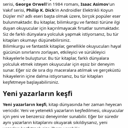
serisi,
George Orwell
'in 1984 romanı,
Isaac Asimov
'un
Vakıf serisi,
Philip K. Dick
'in Androidler Elektrikli Koyun
Düşler mi? adlı eseri başta olmak üzere, birçok popüler eser
bulunmaktadır. Bu kitaplar, bilimkurgu ve fantezi türüne ilgi
duyan okuyucular için kaçırılmayacak fırsatlar sunmaktadır.
Siz de farklı dünyalara yolculuk yapmak istiyorsanız, bu tür
kitapları okumayı düşünebilirsiniz.
Bilimkurgu ve fantastik kitaplar, genellikle okuyucuları hayal
gücünün sınırlarını zorlayan, etkileyici ve sürükleyici
hikayelerle buluşturur. Bu tür kitaplar, farklı dünyalara
yolculuk etmek isteyen okuyucular için eşsiz bir deneyim
sunar. Eğer siz de sıra dışı maceralara atılmak ve gerçeküstü
hikayelerin içine dalma istiyorsanız, bu tür kitapları
keşfetmeye başlayabilirsiniz.
Yeni yazarların keşfi​
Yeni yazarların keşfi
, kitap dünyasında her zaman heyecan
vericidir. Yeni ve yetenekli yazarların keşfedilmesi, okuyucular
için yeni ve benzersiz deneyimler sunabilir. Eğer bir süredir
aynı yazarların kitaplarını okuyarak sıkıldıysanız, yeni