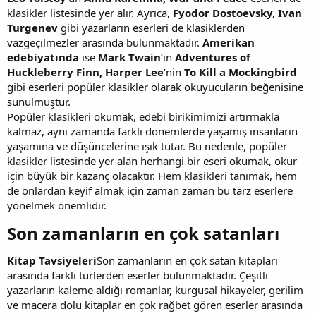
klasikler listesinde yer alır. Ayrıca,
Fyodor Dostoevsky, Ivan
Turgenev
gibi yazarların eserleri de klasiklerden
vazgeçilmezler arasında bulunmaktadır.
Amerikan
edebiyatında
ise
Mark Twain
’in
Adventures of
Huckleberry Finn, Harper Lee
’nin
To Kill a Mockingbird
gibi eserleri popüler klasikler olarak okuyucuların beğenisine
sunulmuştur.
Popüler klasikleri okumak, edebi birikimimizi artırmakla
kalmaz, aynı zamanda farklı dönemlerde yaşamış insanların
yaşamına ve düşüncelerine ışık tutar. Bu nedenle, popüler
klasikler listesinde yer alan herhangi bir eseri okumak, okur
için büyük bir kazanç olacaktır. Hem klasikleri tanımak, hem
de onlardan keyif almak için zaman zaman bu tarz eserlere
yönelmek önemlidir.
Son zamanların en çok satanları​
Kitap Tavsiyeleri
Son zamanların en çok satan kitapları
arasında farklı türlerden eserler bulunmaktadır. Çeşitli
yazarların kaleme aldığı romanlar, kurgusal hikayeler, gerilim
ve macera dolu kitaplar en çok rağbet gören eserler arasında