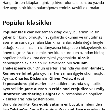
Hangi türden kitaplar ilginizi çekiyor olursa olsun, bu yazıda
size uygun bir kitap bulacağınıza eminiz. Keyifli okumalar!
Popüler klasikler​
Popüler klasikler
her zaman kitap okuyucularının ilgisini
çeken bir konu olmuştur. Yüzyıllardır okunan ve unutulmaz
eserler arasında yer alan klasik romanlar, edebi değerleriyle
olduğu kadar, insanın iç dünyasına hitap eden hikayeleriyle de
önem taşırlar. Bu nedenle, her kitap kurdu en azından birkaç
popüler klasik okuma deneyimi yaşamalıdır.
Klasik
denildiğinde akla gelen ilk isimlerden biri
William
Shakespeare
olur. Onun eserleri arasında yer alan
Hamlet,
Romeo ve Juliet
gibi oyunlar her zaman ilgiyle okunmuştur.
Ayrıca,
Charles Dickens
’ın
Oliver Twist, Great
Expectations
gibi eserleri de klasikler arasında sayılabilir.
Aynı şekilde,
Jane Austen
’ın
Pride and Prejudice
ve
Emily
Bronte
’un
Wuthering Heights
gibi romanları da popüler
klasikler arasında gösterilebilir.
Bununla birlikte,
Rus edebiyatının
en büyük isimlerinden
Leo Tolstoy
’un
Anna Karenina, War and Peace
eserleri de