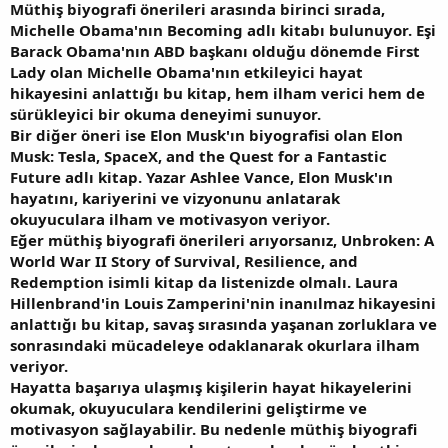
Müthiş biyografi önerileri arasında birinci sırada,
Michelle Obama'nın Becoming adlı kitabı bulunuyor. Eşi
Barack Obama'nın ABD başkanı olduğu dönemde First
Lady olan Michelle Obama'nın etkileyici hayat
hikayesini anlattığı bu kitap, hem ilham verici hem de
sürükleyici bir okuma deneyimi sunuyor.
Bir diğer öneri ise Elon Musk'ın biyografisi olan Elon
Musk: Tesla, SpaceX, and the Quest for a Fantastic
Future adlı kitap. Yazar Ashlee Vance, Elon Musk'ın
hayatını, kariyerini ve vizyonunu anlatarak
okuyuculara ilham ve motivasyon veriyor.
Eğer müthiş biyografi önerileri arıyorsanız, Unbroken: A
World War II Story of Survival, Resilience, and
Redemption isimli kitap da listenizde olmalı. Laura
Hillenbrand'in Louis Zamperini'nin inanılmaz hikayesini
anlattığı bu kitap, savaş sırasında yaşanan zorluklara ve
sonrasındaki mücadeleye odaklanarak okurlara ilham
veriyor.
Hayatta başarıya ulaşmış kişilerin hayat hikayelerini
okumak, okuyuculara kendilerini geliştirme ve
motivasyon sağlayabilir. Bu nedenle müthiş biyografi