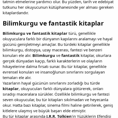
tatmin etmelerine yardımcı olur. Bu yüzden, tarih ve edebiyat
tutkunu her okuyucunun kütüphanesinde yer alması gereken
kitaplardandır.
Bilimkurgu ve fantastik kitaplar​
Bilimkurgu ve fantastik kitaplar
türü, genellikle
okuyuculara farklı bir dünyanın kapılarını aralamayı ve hayal
gücünü genişletmeyi amaçlar. Bu türdeki kitaplar genellikle
bilimkurgu, distopya, uzay macerası, fantezi ve benzeri
konuları ele alır.
Bilimkurgu
ve
fantastik
kitaplar, okurlara
gerçek dünyadan kaçıp, farklı karakterlerin ve olayların
hikayelerine dalma fırsatı sunar. Bu tür kitaplar, genellikle
evrensel konuları ve insanoğlunun sınırlarını sorgulayan
temaları ele alır.
Yazarların hayal gücünün sınırlarını zorladığı bu türde
kitaplar
, okuyucuları farklı dünyalara götürerek, onları
sıradışı maceralara sürükler. Özellikle bilimkurgu ve fantezi
seven okuyucular, bu tür kitapları sıkılmadan ve heyecanla
okur. Hatta bazı kitaplar, sinema filmi haline getirilerek, geniş
kitlelere ulaşmış ve büyük başarı elde etmiştir.
Bu tür kitaplar arasında
J.R.R. Tolkien
'in Yüzüklerin Efendisi