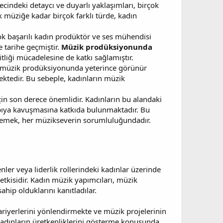
ecindeki detaycı ve duyarlı yaklaşımları, birçok
 müziğe kadar birçok farklı türde, kadın
ok başarılı kadın prodüktör ve ses mühendisi
e tarihe geçmiştir.
Müzik prodüksiyonunda
tliği mücadelesine de katkı sağlamıştır.
rın müzik prodüksiyonunda yeterince görünür
ektedir. Bu sebeple, kadınların müzik
 için son derece önemlidir. Kadınların bu alandaki
 yapıya kavuşmasına katkıda bulunmaktadır. Bu
klemek, her müzikseverin sorumluluğundadır.
ler veya liderlik rollerindeki kadınlar üzerinde
tkisidir. Kadın müzik yapımcıları, müzik
hip olduklarını kanıtladılar.
riyerlerini yönlendirmekte ve müzik projelerinin
e kadınların üretkenliklerini gösterme konusunda