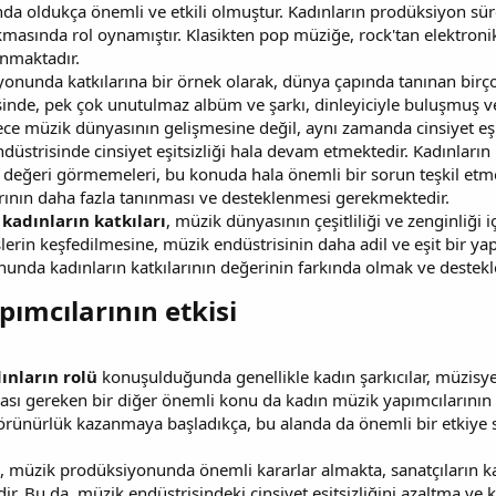
ında oldukça önemli ve etkili olmuştur. Kadınların prodüksiyon sür
kmasında rol oynamıştır. Klasikten pop müziğe, rock'tan elektronik
unmaktadır.
onunda katkılarına bir örnek olarak, dünya çapında tanınan birç
esinde, pek çok unutulmaz albüm ve şarkı, dinleyiciyle buluşmuş v
ece müzik dünyasının gelişmesine değil, aynı zamanda cinsiyet eşi
ndüstrisinde cinsiyet eşitsizliği hala devam etmektedir. Kadınla
i değeri görmemeleri, bu konuda hala önemli bir sorun teşkil etm
rının daha fazla tanınması ve desteklenmesi gerekmektedir.
adınların katkıları
, müzik dünyasının çeşitliliği ve zenginliği
seslerin keşfedilmesine, müzik endüstrisinin daha adil ve eşit bir
unda kadınların katkılarının değerinin farkında olmak ve deste
ımcılarının etkisi​
ınların rolü
konuşulduğunda genellikle kadın şarkıcılar, müzisyen
ı gereken bir diğer önemli konu da kadın müzik yapımcılarının e
örünürlük kazanmaya başladıkça, bu alanda da önemli bir etkiye sa
, müzik prodüksiyonunda önemli kararlar almakta, sanatçıların ka
dir. Bu da, müzik endüstrisindeki cinsiyet eşitsizliğini azaltma v