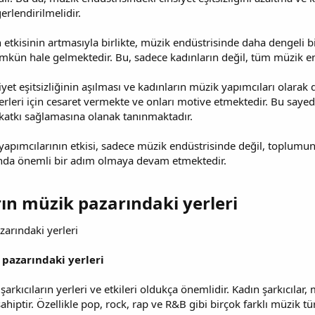
rlendirilmelidir.
etkisinin artmasıyla birlikte, müzik endüstrisinde daha dengeli b
kün hale gelmektedir. Bu, sadece kadınların değil, tüm müzik end
yet eşitsizliğinin aşılması ve kadınların müzik yapımcıları olara
erleri için cesaret vermekte ve onları motive etmektedir. Bu saye
katkı sağlamasına olanak tanınmaktadır.
apımcılarının etkisi, sadece müzik endüstrisinde değil, toplumun ge
unda önemli bir adım olmaya devam etmektedir.
rın müzik pazarındaki yerleri​
zarındaki yerleri
 pazarındaki yerleri
arkıcıların yerleri ve etkileri oldukça önemlidir. Kadın şarkıcılar
hiptir. Özellikle pop, rock, rap ve R&B gibi birçok farklı müzik tür