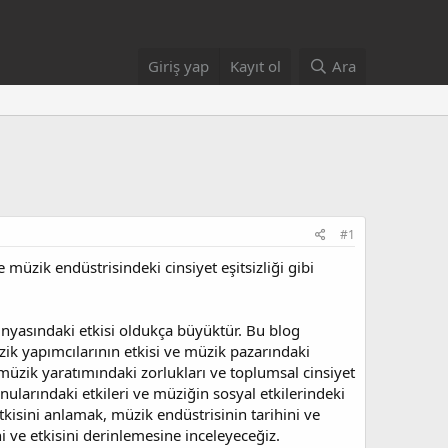
Giriş yap
Kayıt ol
Ara
#1
e müzik endüstrisindeki cinsiyet eşitsizliği gibi
ünyasındaki etkisi oldukça büyüktür. Bu blog
zik yapımcılarının etkisi ve müzik pazarındaki
n müzik yaratımındaki zorlukları ve toplumsal cinsiyet
nularındaki etkileri ve müziğin sosyal etkilerindeki
tkisini anlamak, müzik endüstrisinin tarihini ve
 ve etkisini derinlemesine inceleyeceğiz.