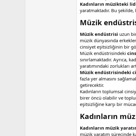
Kadınların müzikteki lide
yaratmaktadır. Bu şekilde, 
Müzik endüstrisi
Müzik endüstrisi
uzun bir
müzik dünyasında erkeklerle
cinsiyet eşitsizliğinin bir g
Müzik endüstrisindeki
cins
sınırlamaktadır. Ayrıca, k
yaratımındaki zorlukları ar
Müzik endüstrisindeki cin
fazla yer almasını sağlamak 
getirecektir.
Kadınların toplumsal cinsiy
birer öncü olabilir ve topl
eşitsizliğine karşı bir müc
Kadınların müzi
Kadınların müzik yaratı
müzik yaratım sürecinde kar