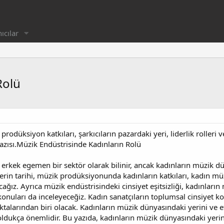
ıcılar
Rolü
prodüksiyon katkıları, şarkıcıların pazardaki yeri, liderlik rolleri v
yazısı.Müzik Endüstrisinde Kadınların Rolü
e erkek egemen bir sektör olarak bilinir, ancak kadınların müzik d
erin tarihi, müzik prodüksiyonunda kadınların katkıları, kadın mü
acağız. Ayrıca müzik endüstrisindeki cinsiyet eşitsizliği, kadınları
 konuları da inceleyeceğiz. Kadın sanatçıların toplumsal cinsiyet ko
talarından biri olacak. Kadınların müzik dünyasındaki yerini ve e
ldukça önemlidir. Bu yazıda, kadınların müzik dünyasındaki yerini