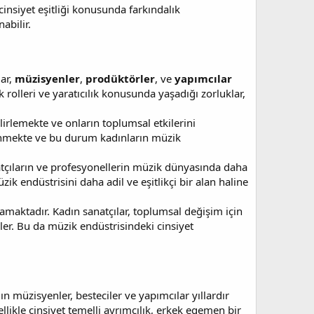
insiyet eşitliği konusunda farkındalık
abilir.
lar,
müzisyenler
,
prodüktörler
, ve
yapımcılar
 rolleri ve yaratıcılık konusunda yaşadığı zorluklar,
lirlemekte ve onların toplumsal etkilerini
linmekte ve bu durum kadınların müzik
tçıların ve profesyonellerin müzik dünyasında daha
zik endüstrisini daha adil ve eşitlikçi bir alan haline
amaktadır. Kadın sanatçılar, toplumsal değişim için
rler. Bu da müzik endüstrisindeki cinsiyet
 müzisyenler, besteciler ve yapımcılar yıllardır
llikle cinsiyet temelli ayrımcılık, erkek egemen bir