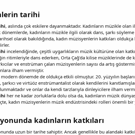
erin tarihi​
ihi
, aslında çok eskilere dayanmaktadır. Kadınların müzikle olan il
tik dönemlerde, kadınların müzikle ilgili olarak dans, şarkı söyle
 Tarihsel olarak bakıldığında, kadın müzisyenlerin katkıları old
rler.
ihi
incelendiğinde, çeşitli uygarlıkların müzik kültürüne olan kat
n ritimleriyle dans ederken, Orta Çağ'da kilise müziklerinde de 
şarkıcılar ve enstrüman çalan müzisyenlerin sayısı da artış gösterm
onlara ilham vermiştir.
, modern dönemde de oldukça etkili olmuştur. 20. yüzyılın başları
, şarkıcı ve virtüöz enstrümantalist olarak kendilerini kanıtlamı
unmaktadır ve onlar da kendi tarzlarıyla dinleyicilere ilham verme
ihi
her ne kadar zorluklarla dolu olsa da, kadınların müzik dünyas
e, kadın müzisyenlerin müzik endüstrisindeki rolleri önemli bir 
onunda kadınların katkıları​
unda uzun bir tarihe sahiptir. Ancak genellikle bu alandaki katkıl