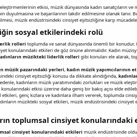
eleştirmenlerinin etkisi, müzik dünyasında kadın sanatçıların ve
nin duyulmasına ve başarılarının takdir edilmesine olanak tanır. 
lmesi, müzik endüstrisindeki cinsiyet eşitsizliğine karşı mücadele
ğin sosyal etkilerindeki rolü​
rlik rolleri
toplumda ve sanat dünyasında önemli bir konudur. Mü
iyet konularındaki etkileri de göz önüne alınmalıdır. Kadın müzisy
adınların müzikteki liderlik rolleri
gibi konuları ele alarak, t
ın müzik pazarındaki yerleri
,
kadın müzik yapımcılarının et
indeki cinsiyet eşitsizliği konusu da dikkate alındığında,
kadınlar
enle, kadınların müzik yaratımındaki zorlukları ve müzik eleştirm
onularındaki etkisi üzerine daha geniş bir bakış açısı elde edilebi
 etkileri, genç kızlara ve kadınlara ilham vererek, toplumda cinsiy
adınların müzikteki sosyal etkileri, müzik endüstrisindeki cinsiyet 
rın toplumsal cinsiyet konularındaki et
msal cinsiyet konularındaki etkileri
müzik endüstrisinde oldu