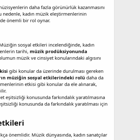
 müzisyenlerin daha fazla görünürlük kazanmasını
Bu nedenle, kadın müzik eleştirmenlerinin
de önemli bir rol oynar.
ziğin sosyal etkileri incelendiğinde, kadın
enlerin tarihi,
müzik prodüksiyonunda
oplumun müzik ve cinsiyet konularındaki algısını
kisi
gibi konular da üzerinde durulması gereken
ın müziğin sosyal etkilerindeki rolü
daha da
enlerinin etkisi gibi konular da ele alınarak,
lir.
et eşitsizliği konusunda farkındalık yaratılmasına
eşitsizliği konusunda da farkındalık yaratılması için
kileri​
kça önemlidir. Müzik dünyasında, kadın sanatçılar