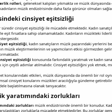
rlik rolleri
, geleneksel kalıpları yıkmakta ve müzik dünyasında c
kadınların müzik endüstrisinde daha fazla görünür olmaları sağlan
ndeki cinsiyet eşitsizliği​
 süredir cinsiyet eşitsizliği ile mücadele etmektedir. Kadın sanatçı
 eşit fırsatlara sahip olamamaktadır. Kadınların müzikteki liderlik
östergesidir.
iyet eşitsizliği
, kadın sanatçıların müzik pazarındaki yerlerini be
adın müzik eleştirmenlerinin ve yapımcıların etkisi görmezden ge
tırmaktadır.
siyet eşitsizliği
konusunda farkındalık yaratmak ve kadın sana
için çeşitli adımlar atılmalıdır. Cinsiyet eşitsizliğini yok etmek, mü
et konularındaki etkileri, müzik dünyasında da önemli bir rol oyn
umsal cinsiyet konularını müzikleri aracılığıyla gündeme getirebili
adele başlatılmasına olanak tanıyacaktır.
k yaratımındaki zorlukları​
mındaki zorlukları
müzik endüstrisinde önemli bir konudur. Kadın
şılaştıkları zorluklarla mücadele etmektedirler. Bu zorluklar gene