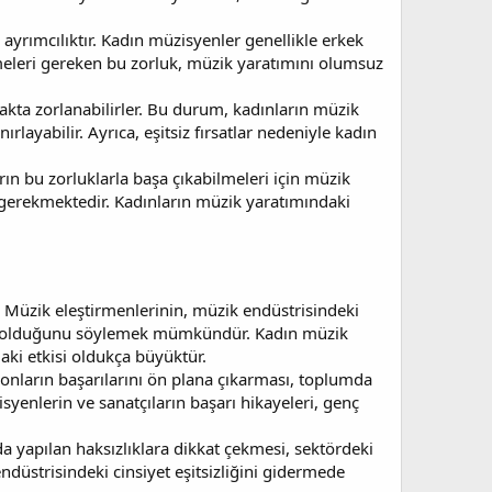
 ayrımcılıktır. Kadın müzisyenler genellikle erkek
elmeleri gereken bu zorluk, müzik yaratımını olumsuz
kta zorlanabilirler. Bu durum, kadınların müzik
nırlayabilir. Ayrıca, eşitsiz fırsatlar nedeniyle kadın
arın bu zorluklarla başa çıkabilmeleri için müzik
i gerekmektedir. Kadınların müzik yaratımındaki
 Müzik eleştirmenlerinin, müzik endüstrisindeki
etkili olduğunu söylemek mümkündür. Kadın müzik
aki etkisi oldukça büyüktür.
e onların başarılarını ön plana çıkarması, toplumda
syenlerin ve sanatçıların başarı hikayeleri, genç
da yapılan haksızlıklara dikkat çekmesi, sektördeki
ndüstrisindeki cinsiyet eşitsizliğini gidermede