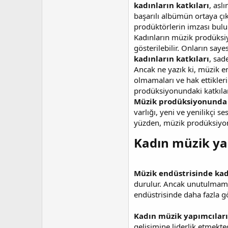
kadınların katkıları
, asl
başarılı albümün ortaya çı
prodüktörlerin imzası bul
Kadınların müzik prodüksiy
gösterilebilir. Onların say
kadınların katkıları
, sad
Ancak ne yazık ki, müzik e
olmamaları ve hak ettikler
prodüksiyonundaki katkıla
Müzik prodüksiyonunda k
varlığı, yeni ve yenilikçi 
yüzden, müzik prodüksiyon
Kadın müzik yap
Müzik endüstrisinde kad
durulur. Ancak unutulmamas
endüstrisinde daha fazla g
Kadın müzik yapımcıları
gelişimine liderlik etmekte