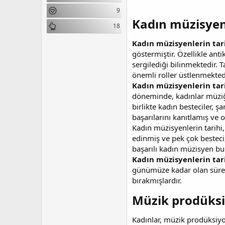
n
i
9
Kadın müzisyenl
18
Kadın müzisyenlerin tar
göstermiştir. Özellikle an
sergilediği bilinmektedir.
önemli roller üstlenmektedi
Kadın müzisyenlerin tar
döneminde, kadınlar müziği
birlikte kadın besteciler, 
başarılarını kanıtlamış ve 
Kadın müzisyenlerin tarihi
edinmiş ve pek çok besteci
başarılı kadın müzisyen bul
Kadın müzisyenlerin tar
günümüze kadar olan süreçt
bırakmışlardır.
Müzik prodüksiy
Kadınlar, müzik prodüksiyon