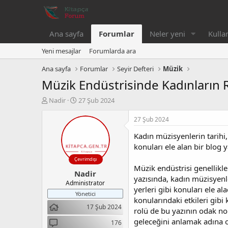
Ana sayfa
Forumlar
Neler yeni
Kullan
Yeni mesajlar
Forumlarda ara
Ana sayfa
Forumlar
Seyir Defteri
Müzik
Müzik Endüstrisinde Kadınların 
K
B
Nadir
27 Şub 2024
o
a
n
ş
27 Şub 2024
b
l
Kadın müzisyenlerin tarihi, 
u
a
y
n
konuları ele alan bir blog 
u
g
Çevrimdışı
b
ı
Müzik endüstrisi genellikl
Nadir
a
ç
yazısında, kadın müzisyenl
ş
t
Administrator
yerleri gibi konuları ele al
l
a
Yönetici
konularındaki etkileri gibi
a
r
17 Şub 2024
t
i
rolü de bu yazının odak nok
a
h
geleceğini anlamak adına o
176