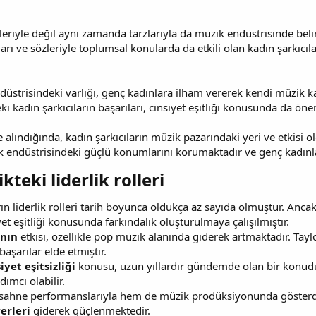
sleriyle değil aynı zamanda tarzlarıyla da müzik endüstrisinde bel
arı ve sözleriyle toplumsal konularda da etkili olan kadın şarkıcıl
düstrisindeki varlığı, genç kadınlara ilham vererek kendi müzik k
i kadın şarkıcıların başarıları, cinsiyet eşitliği konusunda da öne
alındığında, kadın şarkıcıların müzik pazarındaki yeri ve etkis
zik endüstrisindeki güçlü konumlarını korumaktadır ve genç kadı
teki liderlik rolleri​
n liderlik rolleri tarih boyunca oldukça az sayıda olmuştur. Ancak
yet eşitliği konusunda farkındalık oluşturulmaya çalışılmıştır.
ının
etkisi, özellikle pop müzik alanında giderek artmaktadır. Tayl
aşarılar elde etmiştir.
iyet eşitsizliği
konusu, uzun yıllardır gündemde olan bir konudur.
dımcı olabilir.
sahne performanslarıyla hem de müzik prodüksiyonunda gösterdikl
erleri
giderek güçlenmektedir.