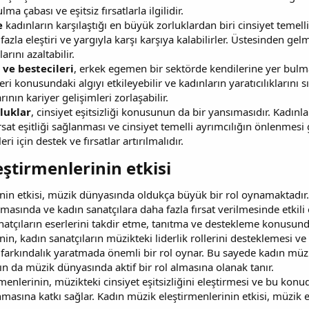
a çabası ve eşitsiz fırsatlarla ilgilidir.
e
kadınların karşılaştığı en büyük zorluklardan biri cinsiyet temelli
azla eleştiri ve yargıyla karşı karşıya kalabilirler. Üstesinden g
rını azaltabilir.
ve bestecileri
, erkek egemen bir sektörde kendilerine yer bulma
eri konusundaki algıyı etkileyebilir ve kadınların yaratıcılıklarını sı
nın kariyer gelişimleri zorlaşabilir.
luklar
, cinsiyet eşitsizliği konusunun da bir yansımasıdır. Kadınl
rsat eşitliği sağlanması ve cinsiyet temelli ayrımcılığın önlenmes
i için destek ve fırsatlar artırılmalıdır.
ştirmenlerinin etkisi​
nin etkisi, müzik dünyasında oldukça büyük bir rol oynamaktadır.
altılmasında ve kadın sanatçılara daha fazla fırsat verilmesinde 
natçıların eserlerini takdir etme, tanıtma ve destekleme konusund
in, kadın sanatçıların müzikteki liderlik rollerini desteklemesi v
 farkındalık yaratmada önemli bir rol oynar. Bu sayede kadın müzi
ın da müzik dünyasında aktif bir rol almasına olanak tanır.
menlerinin, müzikteki cinsiyet eşitsizliğini eleştirmesi ve bu konu
masına katkı sağlar. Kadın müzik eleştirmenlerinin etkisi, müzik e