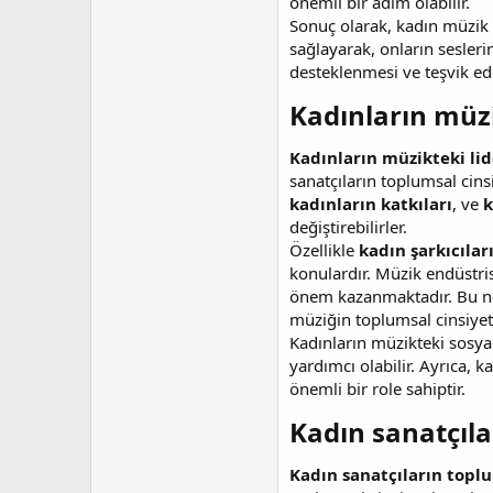
önemli bir adım olabilir.
Sonuç olarak, kadın müzik 
sağlayarak, onların sesleri
desteklenmesi ve teşvik edi
Kadınların müzi
Kadınların müzikteki lide
sanatçıların toplumsal cins
kadınların katkıları
, ve
k
değiştirebilirler.
Özellikle
kadın şarkıcılar
konulardır. Müzik endüstris
önem kazanmaktadır. Bu ned
müziğin toplumsal cinsiyet k
Kadınların müzikteki sosyal
yardımcı olabilir. Ayrıca, k
önemli bir role sahiptir.
Kadın sanatçıla
Kadın sanatçıların toplu