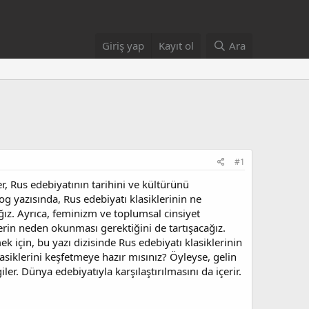
Giriş yap
Kayıt ol
Ara
#1
er, Rus edebiyatının tarihini ve kültürünü
g yazısında, Rus edebiyatı klasiklerinin ne
ğız. Ayrıca, feminizm ve toplumsal cinsiyet
klerin neden okunması gerektiğini de tartışacağız.
ek için, bu yazı dizisinde Rus edebiyatı klasiklerinin
asiklerini keşfetmeye hazır mısınız? Öyleyse, gelin
iler. Dünya edebiyatıyla karşılaştırılmasını da içerir.