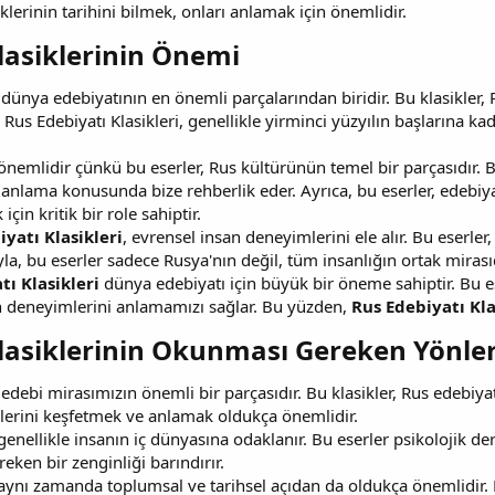
klerinin tarihini bilmek, onları anlamak için önemlidir.
lasiklerinin Önemi​
 dünya edebiyatının en önemli parçalarından biridir. Bu klasikler, 
 Rus Edebiyatı Klasikleri, genellikle yirminci yüzyılın başlarına k
nemlidir çünkü bu eserler, Rus kültürünün temel bir parçasıdır. Bu 
u anlama konusunda bize rehberlik eder. Ayrıca, bu eserler, edebiyat
çin kritik bir role sahiptir.
yatı Klasikleri
, evrensel insan deneyimlerini ele alır. Bu eserler, 
yla, bu eserler sadece Rusya'nın değil, tüm insanlığın ortak mirasıd
tı Klasikleri
dünya edebiyatı için büyük bir öneme sahiptir. Bu es
n deneyimlerini anlamamızı sağlar. Bu yüzden,
Rus Edebiyatı Kla
lasiklerinin Okunması Gereken Yönleri
 edebi mirasımızın önemli bir parçasıdır. Bu klasikler, Rus edebiya
önlerini keşfetmek ve anlamak oldukça önemlidir.
enellikle insanın iç dünyasına odaklanır. Bu eserler psikolojik deri
ken bir zenginliği barındırır.
aynı zamanda toplumsal ve tarihsel açıdan da oldukça önemlidir. 