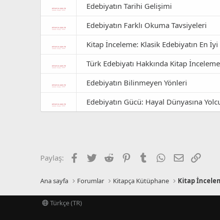
Edebiyatın Tarihi Gelişimi
Edebiyatın Farklı Okuma Tavsiyeleri
Kitap İnceleme: Klasik Edebiyatın En İy
Türk Edebiyatı Hakkında Kitap İncelemes
Edebiyatın Bilinmeyen Yönleri
Edebiyatın Gücü: Hayal Dünyasına Yolc
Facebook
Twitter
Reddit
Pinterest
Tumblr
WhatsApp
E-posta
Link
Paylaş:
Ana sayfa
Forumlar
Kitapça Kütüphane
Kitap İncele
Türkçe (TR)