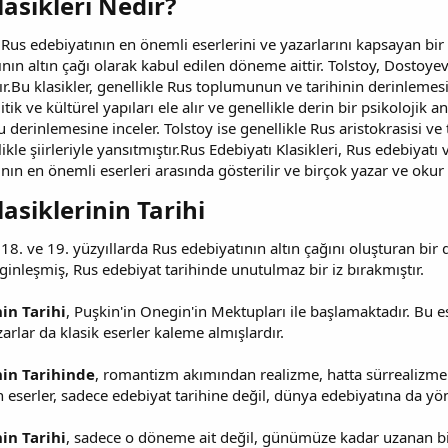
asikleri Nedir?​
 Rus edebiyatının en önemli eserlerini ve yazarlarını kapsayan bir 
nın altın çağı olarak kabul edilen döneme aittir. Tolstoy, Dostoyevs
ır.Bu klasikler, genellikle Rus toplumunun ve tarihinin derinlemesine
ik ve kültürel yapıları ele alır ve genellikle derin bir psikolojik a
u derinlemesine inceler. Tolstoy ise genellikle Rus aristokrasisi ve
ikle şiirleriyle yansıtmıştır.Rus Edebiyatı Klasikleri, Rus edebiyatı
nın en önemli eserleri arasında gösterilir ve birçok yazar ve okur
asiklerinin Tarihi​
 18. ve 19. yüzyıllarda Rus edebiyatının altın çağını oluşturan b
nginleşmiş, Rus edebiyat tarihinde unutulmaz bir iz bırakmıştır.
in Tarihi
, Puşkin'in Onegin'in Mektupları ile başlamaktadır. Bu 
rlar da klasik eserler kaleme almışlardır.
nin Tarihinde
, romantizm akımından realizme, hatta sürrealizme k
serler, sadece edebiyat tarihine değil, dünya edebiyatına da yön
in Tarihi
, sadece o döneme ait değil, günümüze kadar uzanan bir