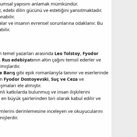
oplumsal yapısını anlamak mümkündür.
 edebi dilin gücünü ve estetiğini yansıtmaktadır.
abilir.
malar ve insanın evrensel sorunlarına odaklanır. Bu
ilir.
in temel yazarları arasında
Leo Tolstoy
,
Fyodor
,
Rus edebiyatı
nın altın çağını temsil ederler ve
mışlardır.
e Barış
gibi epik romanlarıyla tanınır ve eserlerinde
an
Fyodor Dostoyevski
,
Suç ve Ceza
ve
şmaları ele almıştır.
i katkılarda bulunmuş ve insan ilişkilerini
n en büyük şairlerinden biri olarak kabul edilir ve
mlerini derinlemesine inceleyen ve okuyucularını
işlerdir.