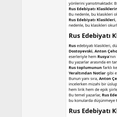
yönlerini yansıtmaktadır. 
Rus Edebiyatı Klasikleri
Bu nedenle, bu klasikleri 
Rus Edebiyatı Klasikleri
,
nedenle, bu klasikleri okur
Rus Edebiyatı Kl
Rus
edebiyatı klasikleri, d
Dostoyevski
,
Anton Çeh
eserleriyle hem
Rusya
'nın
Bu yazarlar arasında en ta
Rus toplumunun
farklı k
Yeraltından Notlar
gibi e
Bunun yanı sıra,
Anton Ç
incelerken mizahi bir üslup
hem lirik hem de epik şiirl
Bu temel yazarlar,
Rus Ede
bu konularda düşünmeye teş
Rus Edebiyatı Kl