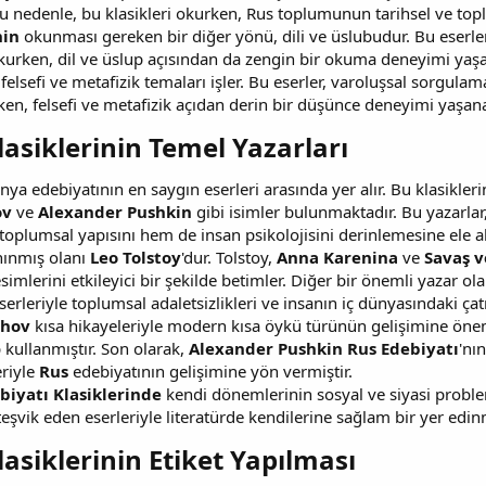
Bu nedenle, bu klasikleri okurken, Rus toplumunun tarihsel ve t
nin
okunması gereken bir diğer yönü, dili ve üslubudur. Bu eserler,
okurken, dil ve üslup açısından da zengin bir okuma deneyimi yaşan
 felsefi ve metafizik temaları işler. Bu eserler, varoluşsal sorgula
ken, felsefi ve metafizik açıdan derin bir düşünce deneyimi yaşanab
asiklerinin Temel Yazarları​
ünya edebiyatının en saygın eserleri arasında yer alır. Bu klasikler
ov
ve
Alexander Pushkin
gibi isimler bulunmaktadır. Bu yazarlar
 toplumsal yapısını hem de insan psikolojisini derinlemesine ele al
nınmış olanı
Leo Tolstoy
'dur. Tolstoy,
Anna Karenina
ve
Savaş v
esimlerini etkileyici bir şekilde betimler. Diğer bir önemli yazar ol
serleriyle toplumsal adaletsizlikleri ve insanın iç dünyasındaki çatı
ehov
kısa hikayeleriyle modern kısa öykü türünün gelişimine öneml
 kullanmıştır. Son olarak,
Alexander Pushkin
Rus Edebiyatı
'nı
eriyle
Rus
edebiyatının gelişimine yön vermiştir.
biyatı Klasiklerinde
kendi dönemlerinin sosyal ve siyasi proble
vik eden eserleriyle literatürde kendilerine sağlam bir yer edinm
asiklerinin Etiket Yapılması​