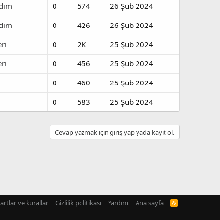
dım
0
574
26 Şub 2024
dım
0
426
26 Şub 2024
eri
0
2K
25 Şub 2024
eri
0
456
25 Şub 2024
0
460
25 Şub 2024
0
583
25 Şub 2024
Cevap yazmak için giriş yap yada kayıt ol.
artlar ve kurallar
Gizlilik politikası
Yardım
Ana sayfa
R
S
S