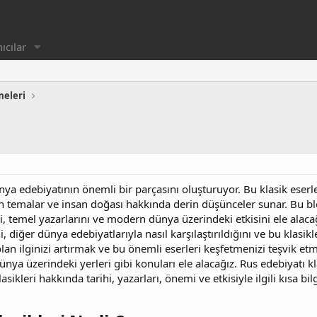
ıcılar
meleri
ünya edebiyatının önemli bir parçasını oluşturuyor. Bu klasik eserl
n temalar ve insan doğası hakkında derin düşünceler sunar. Bu blo
, temel yazarlarını ve modern dünya üzerindeki etkisini ele alaca
i, diğer dünya edebiyatlarıyla nasıl karşılaştırıldığını ve bu klasi
lan ilginizi artırmak ve bu önemli eserleri keşfetmenizi teşvik etm
ya üzerindeki yerleri gibi konuları ele alacağız. Rus edebiyatı kl
sikleri hakkında tarihi, yazarları, önemi ve etkisiyle ilgili kısa bilg