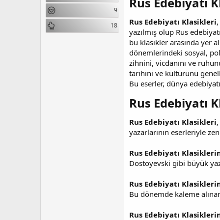
Rus Edebiyatı Kl
n
i
9
Rus Edebiyatı Klasikleri
,
18
yazılmış olup Rus edebiyatı
bu klasikler arasında yer al
dönemlerindeki sosyal, polit
zihnini, vicdanını ve ruhun
tarihini ve kültürünü genell
Bu eserler, dünya edebiyatı
Rus Edebiyatı Kl
Rus Edebiyatı Klasikleri
,
yazarlarının eserleriyle ze
Rus Edebiyatı Klasiklerin
Dostoyevski gibi büyük yaza
Rus Edebiyatı Klasikleri
Bu dönemde kaleme alınan e
Rus Edebiyatı Klasiklerin