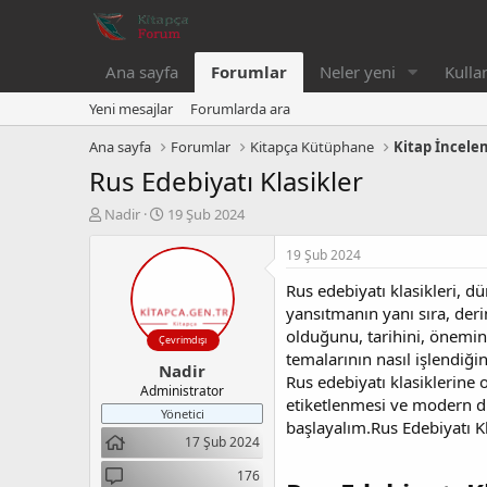
Ana sayfa
Forumlar
Neler yeni
Kullan
Yeni mesajlar
Forumlarda ara
Ana sayfa
Forumlar
Kitapça Kütüphane
Kitap İncele
Rus Edebiyatı Klasikler
K
B
Nadir
19 Şub 2024
o
a
n
ş
19 Şub 2024
b
l
Rus edebiyatı klasikleri, d
u
a
y
n
yansıtmanın yanı sıra, deri
u
g
olduğunu, tarihini, önemini
Çevrimdışı
b
ı
temalarının nasıl işlendiğin
Nadir
a
ç
Rus edebiyatı klasiklerine o
ş
t
Administrator
etiketlenmesi ve modern dün
l
a
Yönetici
başlayalım.Rus Edebiyatı Kla
a
r
17 Şub 2024
t
i
a
h
176