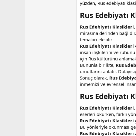
yüzden, Rus edebiyatı klasi
Rus Edebiyatı K
Rus Edebiyatı Klasikleri
,
mirasına derinden bağlıdır.
temaları ele alır.
Rus Edebiyatı Klasikleri
ö
insan ilişkilerini ve ruhun
için Rus kültürünü anlamak i
Bununla birlikte,
Rus Edebi
umutlarını anlatır. Dolayısı
Sonuç olarak,
Rus Edebiya
inmemizi ve evrensel insa
Rus Edebiyatı K
Rus Edebiyatı Klasikleri
,
eserleri okurken, farklı y
Rus Edebiyatı Klasikleri
g
Bu yönleriyle okunması gere
Rus Edebiyatı Klasikleri