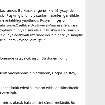
kavramdır. Bu klasikler genellikle 19. yüzyılda
ki, Puşkin gibi ünlü yazarların eserleri genellikle
 anlatıldığı yapıtlardır. Rusya'nın çeşitli
naliz sunar.Özellikle Dostoyevski'nin eserleri, insanın
 toplumunun yapısını ele alır. Puşkin ise Rusya'nın
 ve dünya edebiyatı üzerinde derin bir etkiye sahiptir.
 için ilham kaynağı olmuştur.
ir dönemde ortaya çıkmıştır. Bu dönem, ünlü
eserin yayınlanmasının ardından, Gogol, Tolstoy,
adar farklı edebi akımların etkisi görülmektedir.
 vermiştir.
 miras olarak hala etkisini sürdürmektedir. Bu