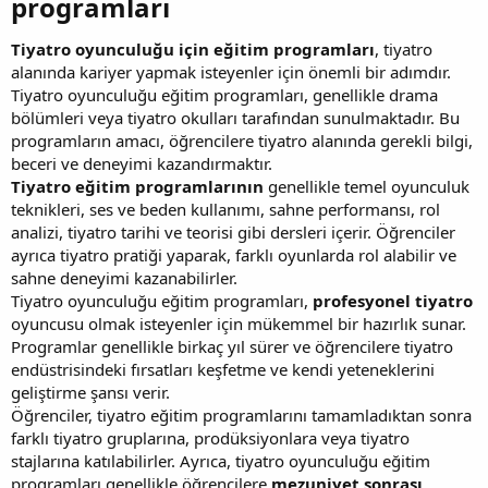
programları​
Tiyatro oyunculuğu için eğitim programları
, tiyatro
alanında kariyer yapmak isteyenler için önemli bir adımdır.
Tiyatro oyunculuğu eğitim programları, genellikle drama
bölümleri veya tiyatro okulları tarafından sunulmaktadır. Bu
programların amacı, öğrencilere tiyatro alanında gerekli bilgi,
beceri ve deneyimi kazandırmaktır.
Tiyatro eğitim programlarının
genellikle temel oyunculuk
teknikleri, ses ve beden kullanımı, sahne performansı, rol
analizi, tiyatro tarihi ve teorisi gibi dersleri içerir. Öğrenciler
ayrıca tiyatro pratiği yaparak, farklı oyunlarda rol alabilir ve
sahne deneyimi kazanabilirler.
Tiyatro oyunculuğu eğitim programları,
profesyonel tiyatro
oyuncusu olmak isteyenler için mükemmel bir hazırlık sunar.
Programlar genellikle birkaç yıl sürer ve öğrencilere tiyatro
endüstrisindeki fırsatları keşfetme ve kendi yeteneklerini
geliştirme şansı verir.
Öğrenciler, tiyatro eğitim programlarını tamamladıktan sonra
farklı tiyatro gruplarına, prodüksiyonlara veya tiyatro
stajlarına katılabilirler. Ayrıca, tiyatro oyunculuğu eğitim
programları genellikle öğrencilere
mezuniyet sonrası