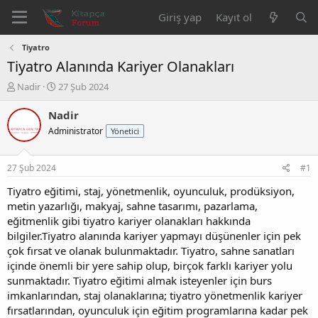
Giriş yap
Kayıt ol
Tiyatro
Tiyatro Alanında Kariyer Olanakları
K
B
Nadir
27 Şub 2024
o
a
n
ş
Nadir
b
l
Administrator
Yönetici
u
a
y
n
u
g
27 Şub 2024
#1
b
ı
a
ç
Tiyatro eğitimi, staj, yönetmenlik, oyunculuk, prodüksiyon,
ş
t
metin yazarlığı, makyaj, sahne tasarımı, pazarlama,
l
a
eğitmenlik gibi tiyatro kariyer olanakları hakkında
a
r
bilgiler.Tiyatro alanında kariyer yapmayı düşünenler için pek
t
i
çok fırsat ve olanak bulunmaktadır. Tiyatro, sahne sanatları
a
h
içinde önemli bir yere sahip olup, birçok farklı kariyer yolu
n
i
sunmaktadır. Tiyatro eğitimi almak isteyenler için burs
imkanlarından, staj olanaklarına; tiyatro yönetmenlik kariyer
fırsatlarından, oyunculuk için eğitim programlarına kadar pek