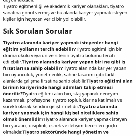
Tiyatro eğitmenliği ve akademik kariyer olanakları, tiyatro
sanatına gönül vermiş ve bu alanda kariyer yapmak isteyen
kişiler için heyecan verici bir yol olabilir.
Sık Sorulan Sorular​
Tiyatro alanında kariyer yapmak isteyenler hangi
eğitim yollarını tercih edebilir?
Tiyatro eğitimi için bir
drama okulu veya üniversitenin tiyatro bölümü tercih
edilebilir.
Tiyatro alanında kariyer yapan biri ne gibi iş
fırsatlarına sahip olabilir?
Tiyatro alanında kariyer yapan
biri oyunculuk, yönetmenlik, sahne tasarımı gibi farklı
alanlarda çalışma fırsatına sahip olabilir.
Tiyatro eğitimi alan
birinin kariyerinde hangi adımları takip etmesi
önerilir?
Tiyatro eğitimi alan biri, staj yaparak deneyim
kazanmalı, profesyonel tiyatro topluluklarına katılmalı ve
sürekli olarak kendini geliştirmelidir.
Tiyatro alanında
kariyer yapmak için hangi kişisel niteliklere sahip
olmak önemlidir?
Tiyatro alanında kariyer yapmak isteyen
biri yaratıcı, disiplinli, esnek ve iletişim becerileri güçlü
olmalıdır.
Tiyatro sektöründe hangi yönetim ve