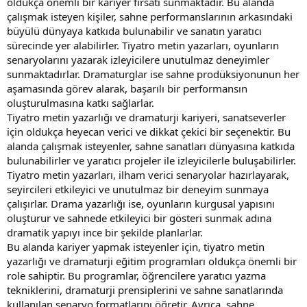
oldukça önemli bir kariyer fırsatı sunmaktadır. Bu alanda
çalışmak isteyen kişiler, sahne performanslarının arkasındaki
büyülü dünyaya katkıda bulunabilir ve sanatın yaratıcı
sürecinde yer alabilirler. Tiyatro metin yazarları, oyunların
senaryolarını yazarak izleyicilere unutulmaz deneyimler
sunmaktadırlar. Dramaturglar ise sahne prodüksiyonunun her
aşamasında görev alarak, başarılı bir performansın
oluşturulmasına katkı sağlarlar.
Tiyatro metin yazarlığı ve dramaturji kariyeri, sanatseverler
için oldukça heyecan verici ve dikkat çekici bir seçenektir. Bu
alanda çalışmak isteyenler, sahne sanatları dünyasına katkıda
bulunabilirler ve yaratıcı projeler ile izleyicilerle buluşabilirler.
Tiyatro metin yazarları, ilham verici senaryolar hazırlayarak,
seyircileri etkileyici ve unutulmaz bir deneyim sunmaya
çalışırlar. Drama yazarlığı ise, oyunların kurgusal yapısını
oluşturur ve sahnede etkileyici bir gösteri sunmak adına
dramatik yapıyı ince bir şekilde planlarlar.
Bu alanda kariyer yapmak isteyenler için, tiyatro metin
yazarlığı ve dramaturji eğitim programları oldukça önemli bir
role sahiptir. Bu programlar, öğrencilere yaratıcı yazma
tekniklerini, dramaturji prensiplerini ve sahne sanatlarında
kullanılan senaryo formatlarını öğretir. Ayrıca, sahne