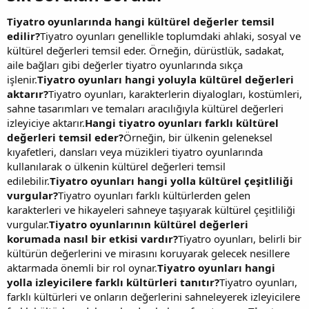
Tiyatro oyunlarında hangi kültürel değerler temsil
edilir?
Tiyatro oyunları genellikle toplumdaki ahlaki, sosyal ve
kültürel değerleri temsil eder. Örneğin, dürüstlük, sadakat,
aile bağları gibi değerler tiyatro oyunlarında sıkça
işlenir.
Tiyatro oyunları hangi yoluyla kültürel değerleri
aktarır?
Tiyatro oyunları, karakterlerin diyalogları, kostümleri,
sahne tasarımları ve temaları aracılığıyla kültürel değerleri
izleyiciye aktarır.
Hangi tiyatro oyunları farklı kültürel
değerleri temsil eder?
Örneğin, bir ülkenin geleneksel
kıyafetleri, dansları veya müzikleri tiyatro oyunlarında
kullanılarak o ülkenin kültürel değerleri temsil
edilebilir.
Tiyatro oyunları hangi yolla kültürel çeşitliliği
vurgular?
Tiyatro oyunları farklı kültürlerden gelen
karakterleri ve hikayeleri sahneye taşıyarak kültürel çeşitliliği
vurgular.
Tiyatro oyunlarının kültürel değerleri
korumada nasıl bir etkisi vardır?
Tiyatro oyunları, belirli bir
kültürün değerlerini ve mirasını koruyarak gelecek nesillere
aktarmada önemli bir rol oynar.
Tiyatro oyunları hangi
yolla izleyicilere farklı kültürleri tanıtır?
Tiyatro oyunları,
farklı kültürleri ve onların değerlerini sahneleyerek izleyicilere