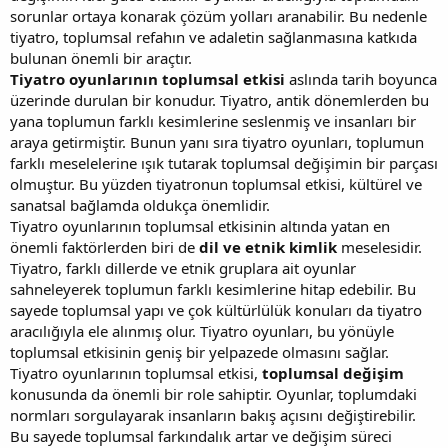
sorunlar ortaya konarak çözüm yolları aranabilir. Bu nedenle
tiyatro, toplumsal refahın ve adaletin sağlanmasına katkıda
bulunan önemli bir araçtır.
Tiyatro oyunlarının toplumsal etkisi
aslında tarih boyunca
üzerinde durulan bir konudur. Tiyatro, antik dönemlerden bu
yana toplumun farklı kesimlerine seslenmiş ve insanları bir
araya getirmiştir. Bunun yanı sıra tiyatro oyunları, toplumun
farklı meselelerine ışık tutarak toplumsal değişimin bir parçası
olmuştur. Bu yüzden tiyatronun toplumsal etkisi, kültürel ve
sanatsal bağlamda oldukça önemlidir.
Tiyatro oyunlarının toplumsal etkisinin altında yatan en
önemli faktörlerden biri de
dil ve etnik kimlik
meselesidir.
Tiyatro, farklı dillerde ve etnik gruplara ait oyunlar
sahneleyerek toplumun farklı kesimlerine hitap edebilir. Bu
sayede toplumsal yapı ve çok kültürlülük konuları da tiyatro
aracılığıyla ele alınmış olur. Tiyatro oyunları, bu yönüyle
toplumsal etkisinin geniş bir yelpazede olmasını sağlar.
Tiyatro oyunlarının toplumsal etkisi,
toplumsal değişim
konusunda da önemli bir role sahiptir. Oyunlar, toplumdaki
normları sorgulayarak insanların bakış açısını değiştirebilir.
Bu sayede toplumsal farkındalık artar ve değişim süreci