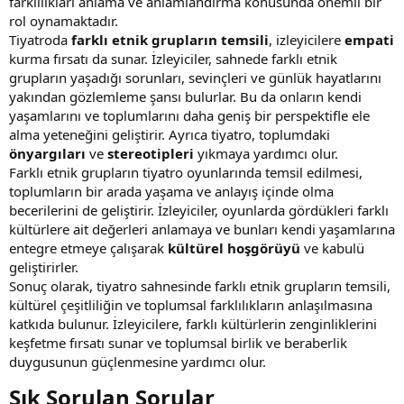
farklılıkları anlama ve anlamlandırma konusunda önemli bir
rol oynamaktadır.
Tiyatroda
farklı etnik grupların temsili
, izleyicilere
empati
kurma fırsatı da sunar. İzleyiciler, sahnede farklı etnik
grupların yaşadığı sorunları, sevinçleri ve günlük hayatlarını
yakından gözlemleme şansı bulurlar. Bu da onların kendi
yaşamlarını ve toplumlarını daha geniş bir perspektifle ele
alma yeteneğini geliştirir. Ayrıca tiyatro, toplumdaki
önyargıları
ve
stereotipleri
yıkmaya yardımcı olur.
Farklı etnik grupların tiyatro oyunlarında temsil edilmesi,
toplumların bir arada yaşama ve anlayış içinde olma
becerilerini de geliştirir. İzleyiciler, oyunlarda gördükleri farklı
kültürlere ait değerleri anlamaya ve bunları kendi yaşamlarına
entegre etmeye çalışarak
kültürel hoşgörüyü
ve kabulü
geliştirirler.
Sonuç olarak, tiyatro sahnesinde farklı etnik grupların temsili,
kültürel çeşitliliğin ve toplumsal farklılıkların anlaşılmasına
katkıda bulunur. İzleyicilere, farklı kültürlerin zenginliklerini
keşfetme fırsatı sunar ve toplumsal birlik ve beraberlik
duygusunun güçlenmesine yardımcı olur.
Sık Sorulan Sorular​