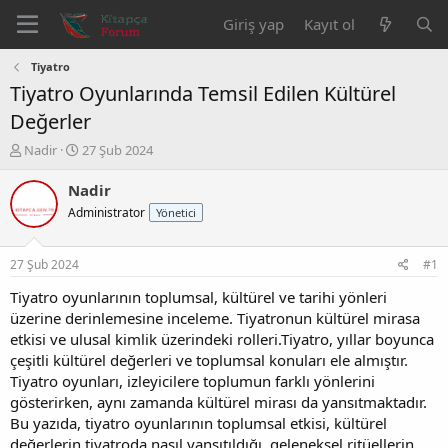
Giriş yap
Kayıt ol
Tiyatro
Tiyatro Oyunlarında Temsil Edilen Kültürel
Değerler
K
B
Nadir
27 Şub 2024
o
a
n
ş
Nadir
b
l
Administrator
Yönetici
u
a
y
n
u
g
27 Şub 2024
#1
b
ı
a
ç
Tiyatro oyunlarının toplumsal, kültürel ve tarihi yönleri
ş
t
üzerine derinlemesine inceleme. Tiyatronun kültürel mirasa
l
a
etkisi ve ulusal kimlik üzerindeki rolleri.Tiyatro, yıllar boyunca
a
r
çeşitli kültürel değerleri ve toplumsal konuları ele almıştır.
t
i
Tiyatro oyunları, izleyicilere toplumun farklı yönlerini
a
h
gösterirken, aynı zamanda kültürel mirası da yansıtmaktadır.
n
i
Bu yazıda, tiyatro oyunlarının toplumsal etkisi, kültürel
değerlerin tiyatroda nasıl yansıtıldığı, geleneksel ritüellerin