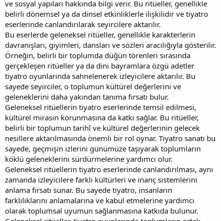
ve sosyal yapıları hakkında bilgi verir. Bu ritüeller, genellikle
belirli dönemsel ya da dinsel etkinliklerle ilişkilidir ve tiyatro
eserlerinde canlandırılarak seyircilere aktarılır.
Bu eserlerde geleneksel ritüeller, genellikle karakterlerin
davranışları, giyimleri, dansları ve sözleri aracılığıyla gösterilir.
Örneğin, belirli bir toplumda düğün törenleri sırasında
gerçekleşen ritüeller ya da dini bayramlara özgü adetler
tiyatro oyunlarında sahnelenerek izleyicilere aktarılır. Bu
sayede seyirciler, o toplumun kültürel değerlerini ve
geleneklerini daha yakından tanıma fırsatı bulur.
Geleneksel ritüellerin tiyatro eserlerinde temsil edilmesi,
kültürel mirasın korunmasına da katkı sağlar. Bu ritüeller,
belirli bir toplumun tarihî ve kültürel değerlerinin gelecek
nesillere aktarılmasında önemli bir rol oynar. Tiyatro sanatı bu
sayede, geçmişin izlerini günümüze taşıyarak toplumların
köklü geleneklerini sürdürmelerine yardımcı olur.
Geleneksel ritüellerin tiyatro eserlerinde canlandırılması, aynı
zamanda izleyicilere farklı kültürleri ve inanç sistemlerini
anlama fırsatı sunar. Bu sayede tiyatro, insanların
farklılıklarını anlamalarına ve kabul etmelerine yardımcı
olarak toplumsal uyumun sağlanmasına katkıda bulunur.
Geleneksel ritüeller, tiyatro oyunlarında toplumların ortak