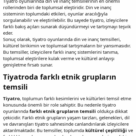
Tiyatro oyunlarında din ve inanç temsillerinin en önemli
rollerinden biri de toplumsal eleştiridir. Din ve inanç
sisteminin toplumdaki etkileri, oyunlar aracılığıyla
sorgulanabilir ve eleştirilebilir. Bu sayede tiyatro, izleyicilere
farklı bakış açıları sunarak düşündürmeyi ve tartışmayı teşvik
eder.
Sonuç olarak, tiyatro oyunlarında din ve inanç temsilleri,
kültürel birikimin ve toplumsal tartışmaların bir yansımasıdır.
Bu temsiller, izleyicilere farklı inanç sistemlerini tanıma,
toplumsal eleştirilere kulak verme ve kültürel anlayışı
genişletme fırsatı sunar.
Tiyatroda farklı etnik grupların
temsili​
Tiyatro
, toplumun farklı kesimlerini ve kültürleri temsil etme
konusunda önemli bir role sahiptir. Bu nedenle tiyatro
oyunlarında
farklı etnik grupların temsili
oldukça dikkat
çekicidir. Farklı etnik grupların yaşam tarzları, gelenekleri, dil
ve davranışları tiyatro sahnesinde canlandırılarak izleyicilere
aktarılmaktadır. Bu temsiller, toplumda
kültürel çeşitliliği
ve