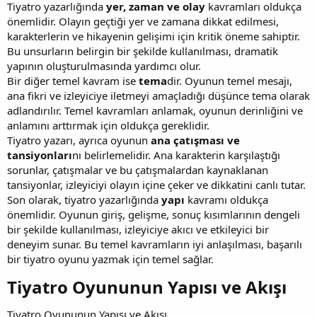
Tiyatro yazarlığında
yer, zaman ve olay
kavramları oldukça
önemlidir. Olayın geçtiği yer ve zamana dikkat edilmesi,
karakterlerin ve hikayenin gelişimi için kritik öneme sahiptir.
Bu unsurların belirgin bir şekilde kullanılması, dramatik
yapının oluşturulmasında yardımcı olur.
Bir diğer temel kavram ise
tema
dir. Oyunun temel mesajı,
ana fikri ve izleyiciye iletmeyi amaçladığı düşünce tema olarak
adlandırılır. Temel kavramları anlamak, oyunun derinliğini ve
anlamını arttırmak için oldukça gereklidir.
Tiyatro yazarı, ayrıca oyunun
ana çatışması ve
tansiyonları
nı belirlemelidir. Ana karakterin karşılaştığı
sorunlar, çatışmalar ve bu çatışmalardan kaynaklanan
tansiyonlar, izleyiciyi olayın içine çeker ve dikkatini canlı tutar.
Son olarak, tiyatro yazarlığında
yapı
kavramı oldukça
önemlidir. Oyunun giriş, gelişme, sonuç kısımlarının dengeli
bir şekilde kullanılması, izleyiciye akıcı ve etkileyici bir
deneyim sunar. Bu temel kavramların iyi anlaşılması, başarılı
bir tiyatro oyunu yazmak için temel sağlar.
Tiyatro Oyununun Yapısı ve Akışı​
Tiyatro Oyununun Yapısı ve Akışı