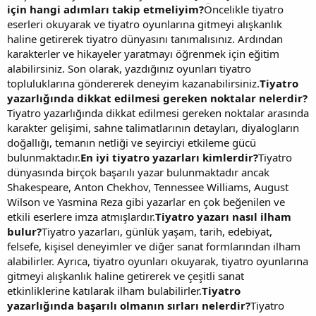
için hangi adımları takip etmeliyim?
Öncelikle tiyatro
eserleri okuyarak ve tiyatro oyunlarına gitmeyi alışkanlık
haline getirerek tiyatro dünyasını tanımalısınız. Ardından
karakterler ve hikayeler yaratmayı öğrenmek için eğitim
alabilirsiniz. Son olarak, yazdığınız oyunları tiyatro
topluluklarına göndererek deneyim kazanabilirsiniz.
Tiyatro
yazarlığında dikkat edilmesi gereken noktalar nelerdir?
Tiyatro yazarlığında dikkat edilmesi gereken noktalar arasında
karakter gelişimi, sahne talimatlarının detayları, diyalogların
doğallığı, temanın netliği ve seyirciyi etkileme gücü
bulunmaktadır.
En iyi tiyatro yazarları kimlerdir?
Tiyatro
dünyasında birçok başarılı yazar bulunmaktadır ancak
Shakespeare, Anton Chekhov, Tennessee Williams, August
Wilson ve Yasmina Reza gibi yazarlar en çok beğenilen ve
etkili eserlere imza atmışlardır.
Tiyatro yazarı nasıl ilham
bulur?
Tiyatro yazarları, günlük yaşam, tarih, edebiyat,
felsefe, kişisel deneyimler ve diğer sanat formlarından ilham
alabilirler. Ayrıca, tiyatro oyunları okuyarak, tiyatro oyunlarına
gitmeyi alışkanlık haline getirerek ve çeşitli sanat
etkinliklerine katılarak ilham bulabilirler.
Tiyatro
yazarlığında başarılı olmanın sırları nelerdir?
Tiyatro