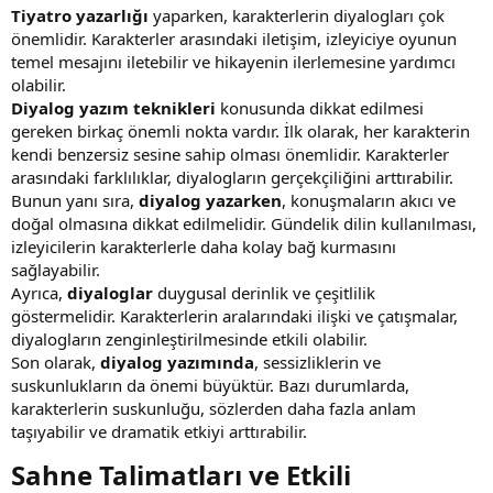
Tiyatro yazarlığı
yaparken, karakterlerin diyalogları çok
önemlidir. Karakterler arasındaki iletişim, izleyiciye oyunun
temel mesajını iletebilir ve hikayenin ilerlemesine yardımcı
olabilir.
Diyalog yazım teknikleri
konusunda dikkat edilmesi
gereken birkaç önemli nokta vardır. İlk olarak, her karakterin
kendi benzersiz sesine sahip olması önemlidir. Karakterler
arasındaki farklılıklar, diyalogların gerçekçiliğini arttırabilir.
Bunun yanı sıra,
diyalog yazarken
, konuşmaların akıcı ve
doğal olmasına dikkat edilmelidir. Gündelik dilin kullanılması,
izleyicilerin karakterlerle daha kolay bağ kurmasını
sağlayabilir.
Ayrıca,
diyaloglar
duygusal derinlik ve çeşitlilik
göstermelidir. Karakterlerin aralarındaki ilişki ve çatışmalar,
diyalogların zenginleştirilmesinde etkili olabilir.
Son olarak,
diyalog yazımında
, sessizliklerin ve
suskunlukların da önemi büyüktür. Bazı durumlarda,
karakterlerin suskunluğu, sözlerden daha fazla anlam
taşıyabilir ve dramatik etkiyi arttırabilir.
Sahne Talimatları ve Etkili