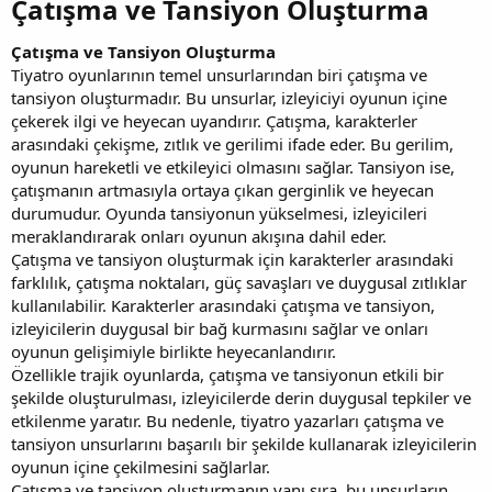
Çatışma ve Tansiyon Oluşturma​
Çatışma ve Tansiyon Oluşturma
Tiyatro oyunlarının temel unsurlarından biri çatışma ve
tansiyon oluşturmadır. Bu unsurlar, izleyiciyi oyunun içine
çekerek ilgi ve heyecan uyandırır. Çatışma, karakterler
arasındaki çekişme, zıtlık ve gerilimi ifade eder. Bu gerilim,
oyunun hareketli ve etkileyici olmasını sağlar. Tansiyon ise,
çatışmanın artmasıyla ortaya çıkan gerginlik ve heyecan
durumudur. Oyunda tansiyonun yükselmesi, izleyicileri
meraklandırarak onları oyunun akışına dahil eder.
Çatışma ve tansiyon oluşturmak için karakterler arasındaki
farklılık, çatışma noktaları, güç savaşları ve duygusal zıtlıklar
kullanılabilir. Karakterler arasındaki çatışma ve tansiyon,
izleyicilerin duygusal bir bağ kurmasını sağlar ve onları
oyunun gelişimiyle birlikte heyecanlandırır.
Özellikle trajik oyunlarda, çatışma ve tansiyonun etkili bir
şekilde oluşturulması, izleyicilerde derin duygusal tepkiler ve
etkilenme yaratır. Bu nedenle, tiyatro yazarları çatışma ve
tansiyon unsurlarını başarılı bir şekilde kullanarak izleyicilerin
oyunun içine çekilmesini sağlarlar.
Çatışma ve tansiyon oluşturmanın yanı sıra, bu unsurların