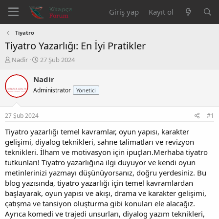
Giriş yap
Kayıt ol
Tiyatro
Tiyatro Yazarlığı: En İyi Pratikler
K
B
Nadir
27 Şub 2024
o
a
n
ş
Nadir
b
l
Administrator
Yönetici
u
a
y
n
u
g
27 Şub 2024
#1
b
ı
a
ç
Tiyatro yazarlığı temel kavramlar, oyun yapısı, karakter
ş
t
gelişimi, diyalog teknikleri, sahne talimatları ve revizyon
l
a
teknikleri. İlham ve motivasyon için ipuçları.Merhaba tiyatro
a
r
tutkunları! Tiyatro yazarlığına ilgi duyuyor ve kendi oyun
t
i
metinlerinizi yazmayı düşünüyorsanız, doğru yerdesiniz. Bu
a
h
blog yazısında, tiyatro yazarlığı için temel kavramlardan
n
i
başlayarak, oyun yapısı ve akışı, drama ve karakter gelişimi,
çatışma ve tansiyon oluşturma gibi konuları ele alacağız.
Ayrıca komedi ve trajedi unsurları, diyalog yazım teknikleri,