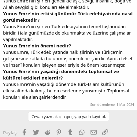
Yunus Emre'nin şiirleri genellikle aşk, sevgi, insanlık, doğa ve
Allah sevgisi gibi konuları ele almaktadır.
Yunus Emre'nin etkisi günümüz Türk edebiyatında nasıl
görülmektedir?
Yunus Emre'nin şiirleri Türk edebiyatının temel taşlarından
biridir. Hala günümüzde de okunmakta ve üzerine çalışmalar
yapılmaktadır.
Yunus Emre'nin önemi nedir?
Yunus Emre, Türk edebiyatında halk şiirinin ve Türkçe'nin
gelişmesine katkıda bulunmuş önemli bir şairdir. Ayrıca felsefi
ve insanî konuları işleyen eserleriyle de önem kazanmıştır.
Yunus Emre'nin yaşadığı dönemdeki toplumsal ve
kültürel etkileri nelerdir?
Yunus Emre'nin yaşadığı dönemde Türk-İslam kültürünün
etkisi altında kalmış, bu da eserlerine yansımıştır. Toplumsal
konuları ele alan şairlerdendir.
Son düzenleme:
1 Mar 2024
Cevap yazmak için giriş yap yada kayıt ol.
Facebook
Twitter
Reddit
Pinterest
Tumblr
WhatsApp
E-posta
Link
Paylaş: