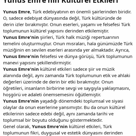
Yunus Emre
, Türk edebiyatının en önemli şairlerinden biridir.
O, sadece edebiyat dünyasında değil, Türk kültüründe de
derin izler bırakmıştır. Onun eserleri, yaşamı ve felsefesi Türk
toplumunun kültürel yapısını derinden etkilemiştir.
Yunus Emre'nin
şiirleri, Türk halk müziği repertuarının
temelini oluşturmuştur. Onun mısraları, hala günümüzde Türk
müziğinin en sevilen eserleri arasında yer almaktadır. Ayrıca,
Yunus Emre'nin
felsefesi ve dünya görüşü, Türk toplumunun
manevi yapısını şekillendirmiştir.
Yunus Emre'nin
kültürel etkileri sadece şiir ve müzik
alanında değil, aynı zamanda Türk toplumunun etik ve ahlaki
değerleri üzerinde de derin bir etki bırakmıştır. Onun
öğretileri, insanların birbirine sevgi ve saygıyla yaklaşmasını,
hoşgörü ve adaleti önemsemesini öğütlemiştir.
Yunus Emre'nin
yaşadığı dönemdeki toplumsal ve siyasi
olaylar da onun eserlerine yansımıştır. Bu da onun kültürel
etkilerinin sadece edebi değil, aynı zamanda tarihi ve
toplumsal bir boyutu olduğunu göstermektedir.
Genel olarak,
Yunus Emre'nin
kültürel etkileri, Türk
toplumunun fikri, duygusal ve estetik dünyasını derinden