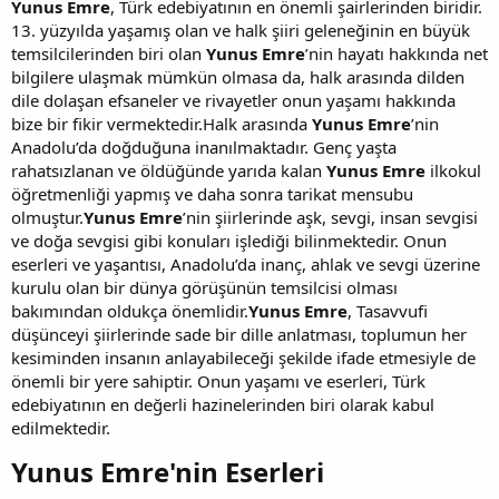
Yunus Emre
, Türk edebiyatının en önemli şairlerinden biridir.
13. yüzyılda yaşamış olan ve halk şiiri geleneğinin en büyük
temsilcilerinden biri olan
Yunus Emre
’nin hayatı hakkında net
bilgilere ulaşmak mümkün olmasa da, halk arasında dilden
dile dolaşan efsaneler ve rivayetler onun yaşamı hakkında
bize bir fikir vermektedir.Halk arasında
Yunus Emre
’nin
Anadolu’da doğduğuna inanılmaktadır. Genç yaşta
rahatsızlanan ve öldüğünde yarıda kalan
Yunus Emre
ilkokul
öğretmenliği yapmış ve daha sonra tarikat mensubu
olmuştur.
Yunus Emre
’nin şiirlerinde aşk, sevgi, insan sevgisi
ve doğa sevgisi gibi konuları işlediği bilinmektedir. Onun
eserleri ve yaşantısı, Anadolu’da inanç, ahlak ve sevgi üzerine
kurulu olan bir dünya görüşünün temsilcisi olması
bakımından oldukça önemlidir.
Yunus Emre
, Tasavvufi
düşünceyi şiirlerinde sade bir dille anlatması, toplumun her
kesiminden insanın anlayabileceği şekilde ifade etmesiyle de
önemli bir yere sahiptir. Onun yaşamı ve eserleri, Türk
edebiyatının en değerli hazinelerinden biri olarak kabul
edilmektedir.
Yunus Emre'nin Eserleri​