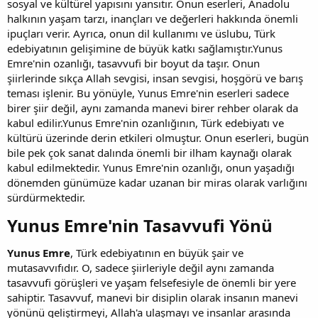
sosyal ve kültürel yapısını yansıtır. Onun eserleri, Anadolu
halkının yaşam tarzı, inançları ve değerleri hakkında önemli
ipuçları verir. Ayrıca, onun dil kullanımı ve üslubu, Türk
edebiyatının gelişimine de büyük katkı sağlamıştır.Yunus
Emre'nin ozanlığı, tasavvufi bir boyut da taşır. Onun
şiirlerinde sıkça Allah sevgisi, insan sevgisi, hoşgörü ve barış
teması işlenir. Bu yönüyle, Yunus Emre'nin eserleri sadece
birer şiir değil, aynı zamanda manevi birer rehber olarak da
kabul edilir.Yunus Emre'nin ozanlığının, Türk edebiyatı ve
kültürü üzerinde derin etkileri olmuştur. Onun eserleri, bugün
bile pek çok sanat dalında önemli bir ilham kaynağı olarak
kabul edilmektedir. Yunus Emre'nin ozanlığı, onun yaşadığı
dönemden günümüze kadar uzanan bir miras olarak varlığını
sürdürmektedir.
Yunus Emre'nin Tasavvufi Yönü​
Yunus Emre
, Türk edebiyatının en büyük şair ve
mutasavvıfıdır. O, sadece şiirleriyle değil aynı zamanda
tasavvufi görüşleri ve yaşam felsefesiyle de önemli bir yere
sahiptir. Tasavvuf, manevi bir disiplin olarak insanın manevi
yönünü geliştirmeyi, Allah'a ulaşmayı ve insanlar arasında