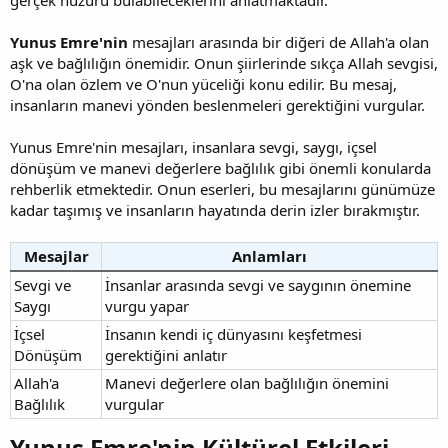
gerçek huzuru bulabileceklerini anlatmaktadır.
Yunus Emre'nin
mesajları arasında bir diğeri de Allah'a olan
aşk ve bağlılığın önemidir. Onun şiirlerinde sıkça Allah sevgisi,
O'na olan özlem ve O'nun yüceliği konu edilir. Bu mesaj,
insanların manevi yönden beslenmeleri gerektiğini vurgular.
Yunus Emre'nin mesajları, insanlara sevgi, saygı, içsel
dönüşüm ve manevi değerlere bağlılık gibi önemli konularda
rehberlik etmektedir. Onun eserleri, bu mesajlarını günümüze
kadar taşımış ve insanların hayatında derin izler bırakmıştır.
Mesajlar
Anlamları
Sevgi ve
İnsanlar arasında sevgi ve saygının önemine
Saygı
vurgu yapar
İçsel
İnsanın kendi iç dünyasını keşfetmesi
Dönüşüm
gerektiğini anlatır
Allah'a
Manevi değerlere olan bağlılığın önemini
Bağlılık
vurgular
Yunus Emre'nin Kültürel Etkileri​