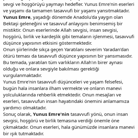
sevgi ve hoşgörüyü yaymayı hedefler. Yunus Emre'nin eserleri
ve yaşamı da tamamen tasavvufi bir yaşamı yansıtmaktadır.
Yunus Emre
, yaşadığı dönemde Anadolu'da yaygın olan
Bektaşi geleneğini ve tasavvuf anlayışını benimsemiş bir
mistiktir. Onun eserlerinde Allah sevgisi, insan sevgisi,
hoşgörü, birlik ve kardeşlik gibi temaların işlenmesi, tasavvufi
düşünce yapısının etkisini göstermektedir.
Onun şiirlerinde sıkça geçen Yaratılanı severim Yaradan'dan
ötürü teması da tasavvufi düşünce yapısının bir yansımasıdır.
Bu temada, yaratılan tüm varlıkların Allah'ın birer aynası
olduğu ve onlara sevgiyle bakılması gerektiği
vurgulanmaktadır.
Yunus Emre'nin tasavvufi düşünceleri ve yaşam felsefesi,
bugün hala insanlara ilham vermekte ve onların manevi
yolculuklarında rehberlik etmektedir. Onun mesajları ve
eserleri, tasavvufun insan hayatındaki önemini anlamamıza
yardımcı olmaktadır.
Sonuç olarak,
Yunus Emre'nin
tasavvufi yönü, onun insan
sevgisi, hoşgörü ve birlik temasına verdiği önemle öne
çıkmaktadır. Onun eserleri, hala günümüzde insanlara manevi
bir ışık tutmaktadır.