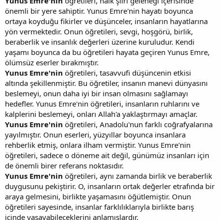
Yunus Emre'nin
öğretileri, halk şiiri geleneği içerisinde
önemli bir yere sahiptir. Yunus Emre'nin hayatı boyunca
ortaya koyduğu fikirler ve düşünceler, insanların hayatlarına
yön vermektedir. Onun öğretileri, sevgi, hoşgörü, birlik,
beraberlik ve insanlık değerleri üzerine kuruludur. Kendi
yaşamı boyunca da bu öğretileri hayata geçiren Yunus Emre,
ölümsüz eserler bırakmıştır.
Yunus Emre'nin
öğretileri, tasavvufi düşüncenin etkisi
altında şekillenmiştir. Bu öğretiler, insanın manevi dünyasını
beslemeyi, onun daha iyi bir insan olmasını sağlamayı
hedefler. Yunus Emre'nin öğretileri, insanların ruhlarını ve
kalplerini beslemeyi, onları Allah'a yaklaştırmayı amaçlar.
Yunus Emre'nin
öğretileri, Anadolu'nun farklı coğrafyalarına
yayılmıştır. Onun eserleri, yüzyıllar boyunca insanlara
rehberlik etmiş, onlara ilham vermiştir. Yunus Emre'nin
öğretileri, sadece o döneme ait değil, günümüz insanları için
de önemli birer referans noktasıdır.
Yunus Emre'nin
öğretileri, aynı zamanda birlik ve beraberlik
duygusunu pekiştirir. O, insanların ortak değerler etrafında bir
araya gelmesini, birlikte yaşamasını öğütlemiştir. Onun
öğretileri sayesinde, insanlar farklılıklarıyla birlikte barış
içinde yaşayabileceklerini anlamışlardır.