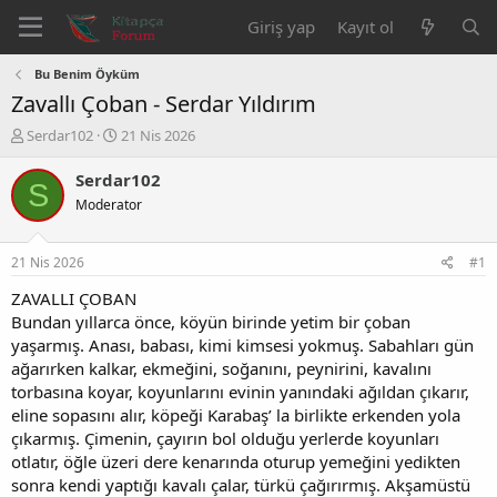
Giriş yap
Kayıt ol
Bu Benim Öyküm
Zavallı Çoban - Serdar Yıldırım
K
B
Serdar102
21 Nis 2026
o
a
n
ş
Serdar102
S
b
l
Moderator
u
a
y
n
u
g
21 Nis 2026
#1
b
ı
a
ç
ZAVALLI ÇOBAN
ş
t
Bundan yıllarca önce, köyün birinde yetim bir çoban
l
a
yaşarmış. Anası, babası, kimi kimsesi yokmuş. Sabahları gün
a
r
ağarırken kalkar, ekmeğini, soğanını, peynirini, kavalını
t
i
torbasına koyar, koyunlarını evinin yanındaki ağıldan çıkarır,
a
h
eline sopasını alır, köpeği Karabaş’ la birlikte erkenden yola
n
i
çıkarmış. Çimenin, çayırın bol olduğu yerlerde koyunları
otlatır, öğle üzeri dere kenarında oturup yemeğini yedikten
sonra kendi yaptığı kavalı çalar, türkü çağırırmış. Akşamüstü