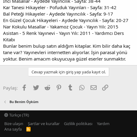
İnci Masallar - Aydede Yayıncılık - Sayfa: 38-44
Kar Tanesi Hikayeler - Pofuduk Yayınları - Sayfa: 31-42
Bal Peteği Hikayeler - Aydede Yayıncılık - Sayfa: 9-17
En Güzel Çocuk Hikayeleri - Aydede Yayıncılık - Sayfa: 20-27
Nar Kokulu Masallar - Yakamoz Çocuk - Yayın Yılı: 2015
Asistan - 5 Renk Yayınevi - Yayın Yılı: 2011 - Yardımcı Ders
Kitabı
Bunlar benim bulup satın aldığım kitaplar. Kim bilir daha kaç
tane var? Yayınevleri internetten alıyorlar. İşin parasal yönü
yoktur. Benim amacım okuyucuya güzel eserler sunmaktır.
Cevap yazmak için giriş yap yada kayıt ol.
Facebook
Twitter
Reddit
Pinterest
Tumblr
WhatsApp
E-posta
Link
Paylaş:
Bu Benim Öyküm
Türkçe (TR)
Bize ulaşın
Şartlar ve kurallar
Gizlilik politikası
Yardım
Ana sayfa
R
S