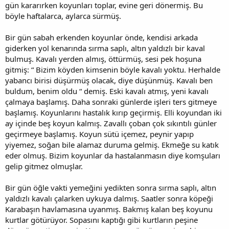
gün kararırken koyunları toplar, evine geri dönermiş. Bu
böyle haftalarca, aylarca sürmüş.
Bir gün sabah erkenden koyunlar önde, kendisi arkada
giderken yol kenarında sırma saplı, altın yaldızlı bir kaval
bulmuş. Kavalı yerden almış, öttürmüş, sesi pek hoşuna
gitmiş: “ Bizim köyden kimsenin böyle kavalı yoktu. Herhalde
yabancı birisi düşürmüş olacak, diye düşünmüş. Kavalı ben
buldum, benim oldu “ demiş. Eski kavalı atmış, yeni kavalı
çalmaya başlamış. Daha sonraki günlerde işleri ters gitmeye
başlamış. Koyunlarını hastalık kırıp geçirmiş. Elli koyundan iki
ay içinde beş koyun kalmış. Zavallı çoban çok sıkıntılı günler
geçirmeye başlamış. Koyun sütü içemez, peynir yapıp
yiyemez, soğan bile alamaz duruma gelmiş. Ekmeğe su katık
eder olmuş. Bizim koyunlar da hastalanmasın diye komşuları
gelip gitmez olmuşlar.
Bir gün öğle vakti yemeğini yedikten sonra sırma saplı, altın
yaldızlı kavalı çalarken uykuya dalmış. Saatler sonra köpeği
Karabaşın havlamasına uyanmış. Bakmış kalan beş koyunu
kurtlar götürüyor. Sopasını kaptığı gibi kurtların peşine