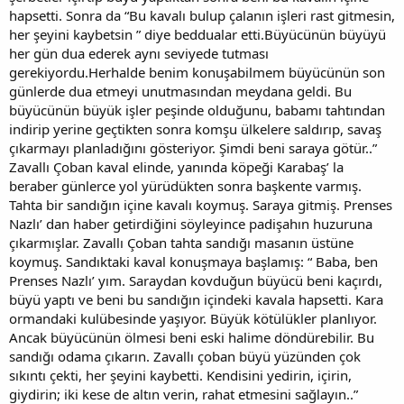
hapsetti. Sonra da “Bu kavalı bulup çalanın işleri rast gitmesin,
her şeyini kaybetsin ” diye beddualar etti.Büyücünün büyüyü
her gün dua ederek aynı seviyede tutması
gerekiyordu.Herhalde benim konuşabilmem büyücünün son
günlerde dua etmeyi unutmasından meydana geldi. Bu
büyücünün büyük işler peşinde olduğunu, babamı tahtından
indirip yerine geçtikten sonra komşu ülkelere saldırıp, savaş
çıkarmayı planladığını gösteriyor. Şimdi beni saraya götür..”
Zavallı Çoban kaval elinde, yanında köpeği Karabaş’ la
beraber günlerce yol yürüdükten sonra başkente varmış.
Tahta bir sandığın içine kavalı koymuş. Saraya gitmiş. Prenses
Nazlı’ dan haber getirdiğini söyleyince padişahın huzuruna
çıkarmışlar. Zavallı Çoban tahta sandığı masanın üstüne
koymuş. Sandıktaki kaval konuşmaya başlamış: “ Baba, ben
Prenses Nazlı’ yım. Saraydan kovduğun büyücü beni kaçırdı,
büyü yaptı ve beni bu sandığın içindeki kavala hapsetti. Kara
ormandaki kulübesinde yaşıyor. Büyük kötülükler planlıyor.
Ancak büyücünün ölmesi beni eski halime döndürebilir. Bu
sandığı odama çıkarın. Zavallı çoban büyü yüzünden çok
sıkıntı çekti, her şeyini kaybetti. Kendisini yedirin, içirin,
giydirin; iki kese de altın verin, rahat etmesini sağlayın..”