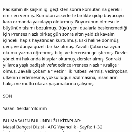
Padişahın ilk şaşkınlığı geçtikten sonra komutanına gerekli
emirleri vermiş. Komutan askerlerle birlikte gidip büyücüyü
kara ormanda yakalayıp öldürmüş. Büyücünün ölmesi ile
büyünün tılsımı bozulmuş. Büyü yeni dualarla beslenemediği
için Prenses Nazlı birkaç gün sonra altın yaldızlı kavalın
içindeki hapis hayatından kurtulmuş. Eski haline dönmüş,
genç ve dünya güzeli bir kız olmuş. Zavallı Çoban sarayda
okuma-yazma öğrenmiş, bilgi ve becerisini geliştirmiş. Devlet
yönetimi hakkında kitaplar okumuş, dersler almış. Sonraki
yıllarda yaşlı padişah vefat edince Prenses Nazlı “ Kraliçe “
olmuş, Zavallı Çoban’ a “ Vezir “ lik rütbesi vermiş. Vezirçoban,
ülkenin ilerlemesine, yoksulluğun azalmasına, insanların
hakça ve mutlu olarak yaşamalarına çalışmış.
SON
Yazan: Serdar Yıldırım
BU MASALIN BULUNDUĞU KİTAPLAR:
Masal Bahçesi Dizisi - AFG Yayıncılık - Sayfa: 1-32