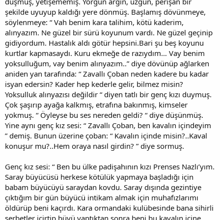
düşmüş, yetişememiş. Yorgun argın, üzgün, perişan bir
şekilde uyuyup kaldığı yere dönmüş. Başlamış dövünmeye,
söylenmeye: “ Vah benim kara talihim, kötü kaderim,
alınyazım. Ne güzel bir sürü koyunum vardı. Ne güzel geçinip
gidiyordum. Hastalık aldı götür hepsini.Bari şu beş koyunu
kurtlar kapmasaydı. Kuru ekmeğe de razıydım… Vay benim
yoksulluğum, vay benim alınyazım..” diye dövünüp ağlarken
aniden yan tarafında: “ Zavallı Çoban neden kadere bu kadar
isyan edersin? Kader hep kederle gelir, bilmez misin?
Yoksulluk alınyazısı değildir “ diyen tatlı bir genç kızı duymuş.
Çok şaşırıp ayağa kalkmış, etrafına bakınmış, kimseler
yokmuş. “ Öyleyse bu ses nereden geldi? “ diye düşünmüş.
Yine aynı genç kız sesi: “ Zavallı Çoban, ben kavalın içindeyim
” demiş. Bunun üzerine çoban: “ Kavalın içinde misin?..Kaval
konuşur mu?..Hem oraya nasıl girdin? ” diye sormuş.
Genç kız sesi: “ Ben bu ülke padişahının kızı Prenses Nazlı’yım.
Saray büyücüsü herkese kötülük yapmaya başladığı için
babam büyücüyü saraydan kovdu. Saray dışında gezintiye
çıktığım bir gün büyücü intikam almak için muhafızlarımı
öldürüp beni kaçırdı. Kara ormandaki kulübesinde bana sihirli
şerbetler içirtip büyü yaptıktan sonra beni bu kavalın içine