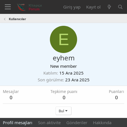
Giriş yap
Kayıt ol
Kullanıcılar
E
eyhem
New member
Katılım
15 Ara 2025
Son görülme
23 Ara 2025
Mesajlar
Tepkime puanı
Puanları
0
0
0
Bul
Profil mesajları
Son aktivite
Gönderiler
Hakkında