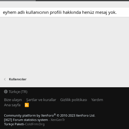
eyhem adlı kullanıcının profili hakkında henüz mesaj yok.
Kullanıcılar
Türkçe (TR)
Bize ulaşın
Şartlar ve kurallar
Gizlilik politikası
Yardım
Ana sayfa
R
S
S
®
Community platform by XenForo
© 2010-2023 XenForo Ltd.
[XGT] Forum statistics system
- XenGenTr
Türkçe Paketi-
ColdFrm.Org