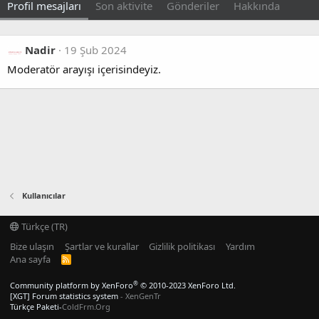
Profil mesajları
Son aktivite
Gönderiler
Hakkında
Nadir
19 Şub 2024
Moderatör arayışı içerisindeyiz.
Kullanıcılar
Türkçe (TR)
Bize ulaşın
Şartlar ve kurallar
Gizlilik politikası
Yardım
Ana sayfa
R
S
S
®
Community platform by XenForo
© 2010-2023 XenForo Ltd.
[XGT] Forum statistics system
- XenGenTr
Türkçe Paketi-
ColdFrm.Org