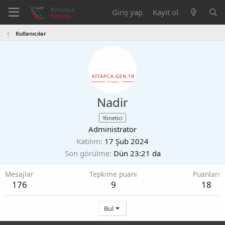
Giriş yap
Kayıt ol
Kullanıcılar
Nadir
Yönetici
Administrator
Katılım
17 Şub 2024
Son görülme
Dün 23:21 da
Mesajlar
Tepkime puanı
Puanları
176
9
18
Bul