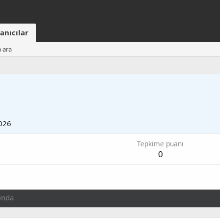
anıcılar
a ara
026
Tepkime puanı
0
ında