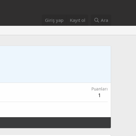
Giriş yap
Kayıt ol
Ara
Puanları
1