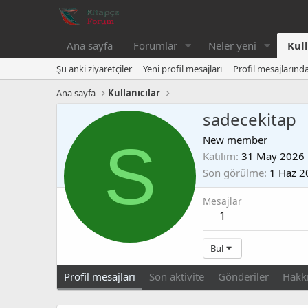
Ana sayfa
Forumlar
Neler yeni
Kull
Şu anki ziyaretçiler
Yeni profil mesajları
Profil mesajlarınd
Ana sayfa
Kullanıcılar
sadecekitap
S
New member
Katılım
31 May 2026
Son görülme
1 Haz 2
Mesajlar
1
Bul
Profil mesajları
Son aktivite
Gönderiler
Hakk