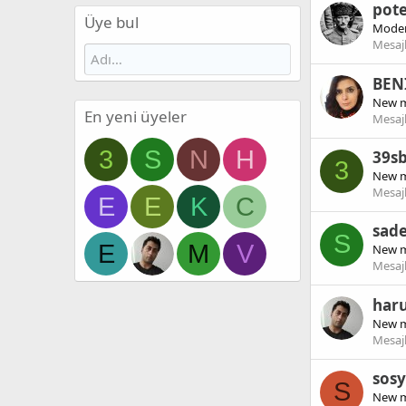
pote
Üye bul
Moder
Mesaj
BEN
New 
En yeni üyeler
Mesaj
3
S
N
H
39s
3
New 
Mesaj
E
E
K
C
sad
S
E
M
V
New 
Mesaj
haru
New 
Mesaj
sosy
S
New 