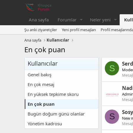
Ana sayfa
Forumlar
Neler yeni
Kull
Şu anki ziyaretçiler
Yeni profil mesajları
Profil mesajlarınd
Ana sayfa
Kullanıcılar
En çok puan
Kullanıcılar
Ser
S
Moder
Genel bakış
Mesaj
En çok mesaj
Nad
En yüksek tepkime skoru
Admin
Mesaj
En çok puan
Sosy
Bugün doğum günü olanlar
S
New 
Yönetim kadrosu
Mesaj