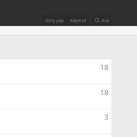
Giriş yap
Kayıt ol
Ara
18
18
3