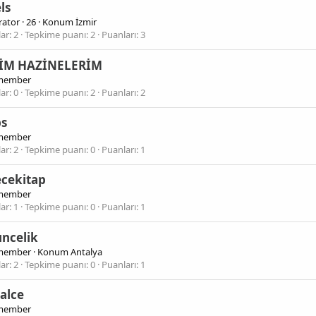
ls
ator
·
26
·
Konum
İzmir
lar
2
Tepkime puanı
2
Puanları
3
İM HAZİNELERİM
member
lar
0
Tepkime puanı
2
Puanları
2
bs
member
lar
2
Tepkime puanı
0
Puanları
1
ecekitap
member
lar
1
Tepkime puanı
0
Puanları
1
ncelik
member
·
Konum
Antalya
lar
2
Tepkime puanı
0
Puanları
1
alce
member