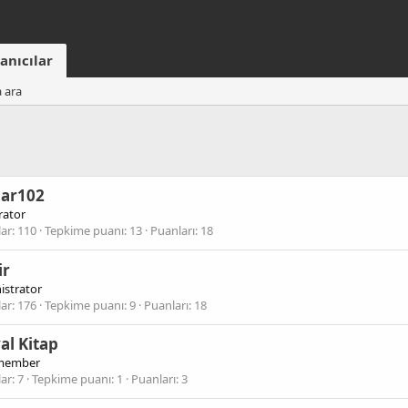
anıcılar
a ara
dar102
ator
lar
110
Tepkime puanı
13
Puanları
18
ir
istrator
lar
176
Tepkime puanı
9
Puanları
18
al Kitap
member
lar
7
Tepkime puanı
1
Puanları
3